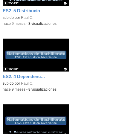
25′ 43″
ES2. 5 Distribuciones marginales. Ejercicios 5-7 resueltos
Contenido educativo.
subido por
Raul C.
-
hace 9 meses
-
8
visualizaciones
16′ 58″
ES2. 4 Dependencia y correlación
Contenido educativo.
subido por
Raul C.
-
hace 9 meses
-
8
visualizaciones