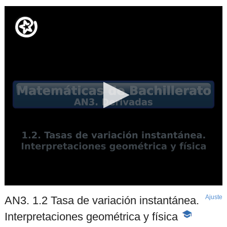
Ajuste
d
AN3. 1.2 Tasa de variación instantánea.
p
Interpretaciones geométrica y física
-
Contenido