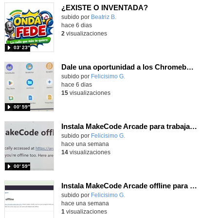
¿EXISTE O INVENTADA?
Contenido educativo.
subido por
Beatriz B.
-
hace 6 dias
2
visualizaciones
03′ 23″
Dale una oportunidad a los Chromebooks y utiliza un proyector para realizar talleres si no tienes pantallas táctiles
Contenido educativo.
subido por
Felicisimo G.
-
hace 6 dias
15
visualizaciones
00′ 59″
Instala MakeCode Arcade para trabajar offline en tu tablet, ordenador, Chromebook
Contenido educativo.
subido por
Felicisimo G.
-
hace una semana
14
visualizaciones
00′ 59″
Instala MakeCode Arcade offline para programar grandes juegos sin necesidad de Internet
Contenido educativo.
subido por
Felicisimo G.
-
hace una semana
1
visualizaciones