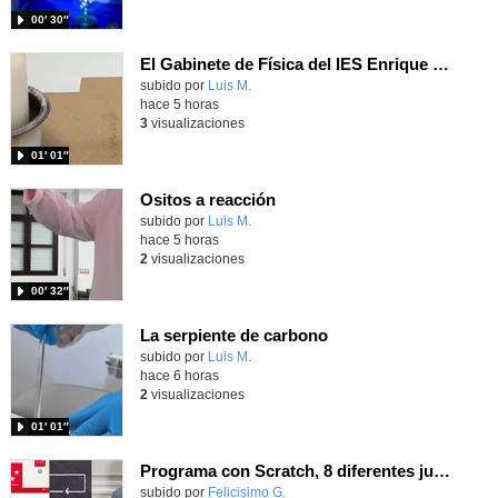
00′ 30″
El Gabinete de Física del IES Enrique Tierno Galván de Parla (Curso 25-26)
Contenido educativo.
subido por
Luis M.
-
hace 5 horas
3
visualizaciones
01′ 01″
Ositos a reacción
Contenido educativo.
subido por
Luis M.
-
hace 5 horas
2
visualizaciones
00′ 32″
La serpiente de carbono
Contenido educativo.
subido por
Luis M.
-
hace 6 horas
2
visualizaciones
01′ 01″
Programa con Scratch, 8 diferentes juegos para vivir la emoción de los partidos de España en el mundial 2026
Contenido educativo.
subido por
Felicisimo G.
-