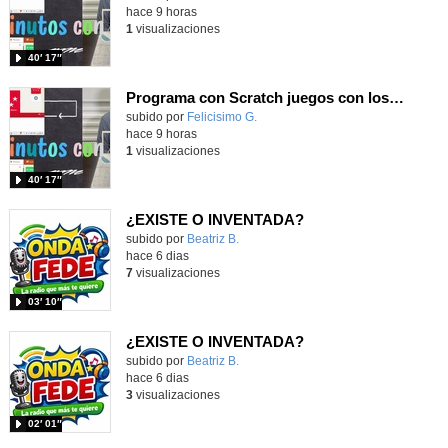
hace 9 horas
1
visualizaciones
40′ 17″
Programa con Scratch juegos con los partidos del mundial 2026 ganados por España
Contenido educativo.
subido por
Felicisimo G.
-
hace 9 horas
1
visualizaciones
40′ 17″
¿EXISTE O INVENTADA?
Contenido educativo.
subido por
Beatriz B.
-
hace 6 dias
7
visualizaciones
03′ 10″
¿EXISTE O INVENTADA?
Contenido educativo.
subido por
Beatriz B.
-
hace 6 dias
3
visualizaciones
02′ 01″