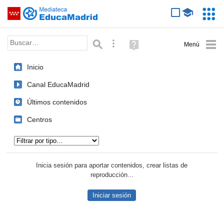
Mediateca de EducaMadrid
Saltar navegación
Servic
Educa
Palabra o frase:
Búsqueda avanzada
Ayuda
(en
ventana
Inicio
nueva)
Canal EducaMadrid
Últimos contenidos
Centros
Tipo de contenido:
Inicia sesión para aportar contenidos, crear listas de
reproducción...
Iniciar sesión