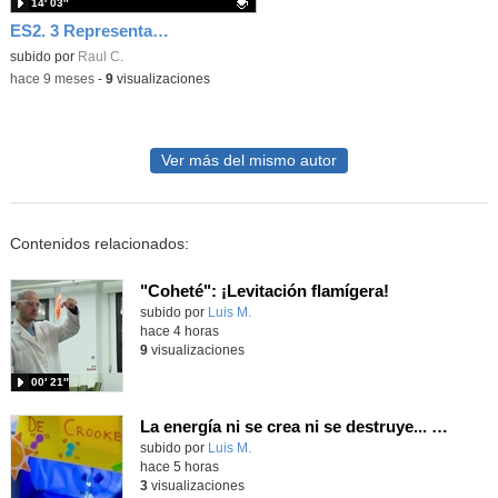
14′ 03″
ES2. 3 Representaciones gráficas. Ejercicios 3 y 4 resueltos
Contenido educativo.
subido por
Raul C.
-
hace 9 meses
-
9
visualizaciones
Ver más del mismo autor
Contenidos relacionados:
"Coheté": ¡Levitación flamígera!
Contenido educativo.
subido por
Luis M.
-
hace 4 horas
9
visualizaciones
00′ 21″
La energía ni se crea ni se destruye... ¡se experimenta! El Tierno en la Feria Madrid es Ciencia 2026
Contenido educativo.
subido por
Luis M.
-
hace 5 horas
3
visualizaciones