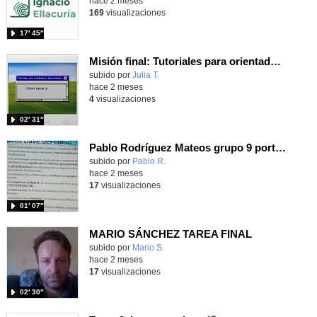
hace 2 meses
169
visualizaciones
17′ 45″
Misión final: Tutoriales para orientadores desorientados
subido por
Julia T.
-
hace 2 meses
4
visualizaciones
02′ 31″
Pablo Rodríguez Mateos grupo 9 portfolio
subido por
Pablo R.
-
hace 2 meses
17
visualizaciones
01′ 07″
MARIO SÁNCHEZ TAREA FINAL
Contenido educativo.
subido por
Mario S.
-
hace 2 meses
17
visualizaciones
02′ 30″