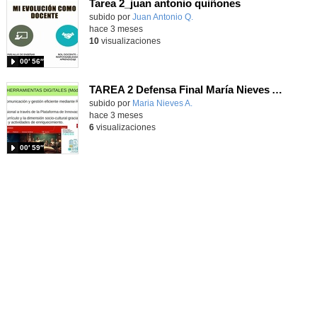
Tarea 2_juan antonio quiñones
Contenido educativo.
subido por
Juan Antonio Q.
-
hace 3 meses
10
visualizaciones
00′ 56″
TAREA 2 Defensa Final María Nieves Arganda
Contenido educativo.
subido por
Maria Nieves A.
-
hace 3 meses
6
visualizaciones
00′ 59″