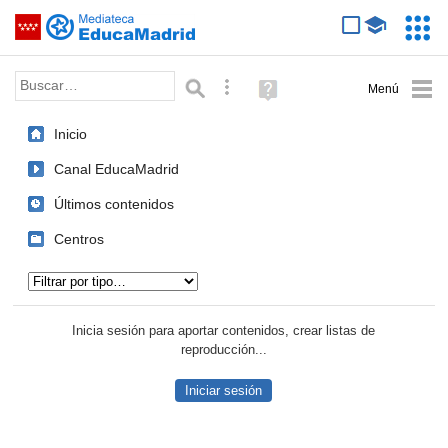
Mediateca de EducaMadrid
Saltar navegación
Servic
Educa
Palabra o frase:
Búsqueda avanzada
Ayuda
(en
ventana
Inicio
nueva)
Canal EducaMadrid
Últimos contenidos
Centros
Tipo de contenido:
Inicia sesión para aportar contenidos, crear listas de
reproducción...
Iniciar sesión