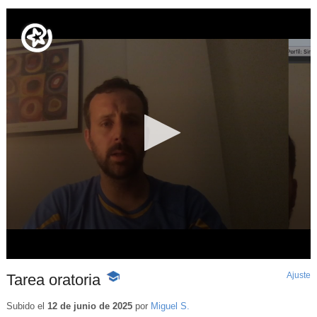
Ajuste
d
Tarea oratoria
-
p
Contenido
educativo
Subido el
12 de junio de 2025
por
Miguel S.