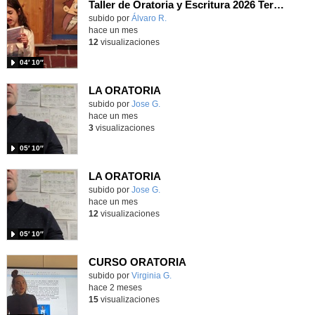
Taller de Oratoria y Escritura 2026 Terceros
Contenido educativo.
subido por
Álvaro R.
-
hace un mes
12
visualizaciones
04′ 10″
LA ORATORIA
Contenido educativo.
subido por
Jose G.
-
hace un mes
3
visualizaciones
05′ 10″
LA ORATORIA
Contenido educativo.
subido por
Jose G.
-
hace un mes
12
visualizaciones
05′ 10″
CURSO ORATORIA
Contenido educativo.
subido por
Virginia G.
-
hace 2 meses
15
visualizaciones