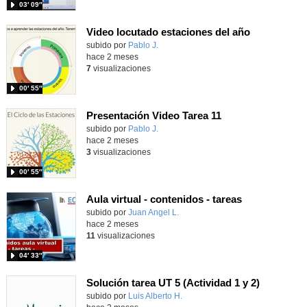
03′ 09″
Video locutado estaciones del año
Contenido educativo.
subido por
Pablo J.
-
hace 2 meses
7
visualizaciones
00′ 55″
Presentación Video Tarea 11
Contenido educativo.
subido por
Pablo J.
-
hace 2 meses
3
visualizaciones
00′ 55″
Aula virtual - contenidos - tareas
Contenido educativo.
subido por
Juan Angel L.
-
hace 2 meses
11
visualizaciones
04′ 33″
Solución tarea UT 5 (Actividad 1 y 2)
Contenido educativo.
subido por
Luis Alberto H.
-