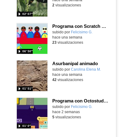
2
visualizaciones
02′ 07″
Programa con Scratch Jr una barrera que se desplaza para dar sensación de movimiento
Contenido educativo.
subido por
Felicisimo G.
-
hace una semana
23
visualizaciones
06′ 50″
Asurbanipal animado
Contenido educativo.
subido por
Carolina Elena M.
-
hace una semana
42
visualizaciones
01′ 51″
Programa con Octostudio, un juego de Educación Víal cruzando un paso de cebra.
Contenido educativo.
subido por
Felicisimo G.
-
hace 2 semanas
5
visualizaciones
01′ 0″