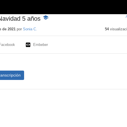
 Navidad 5 años
-
Contenido
educativo
e de 2021
por
Sonia C.
54
visualizac
Facebook
Embeber
ranscripción