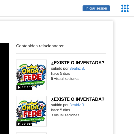
Servic
Iniciar sesión
Educa
Contenidos relacionados:
¿EXISTE O INVENTADA?
Contenido educativo.
subido por
Beatriz B.
-
hace 5 dias
5
visualizaciones
03′ 10″
¿EXISTE O INVENTADA?
Contenido educativo.
subido por
Beatriz B.
-
hace 5 dias
3
visualizaciones
02′ 01″