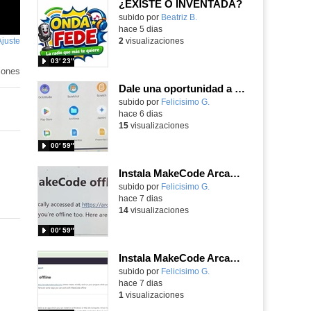
¿EXISTE O INVENTADA?
Contenido educativo.
subido por
Beatriz B.
-
hace 5 dias
Ajuste
de
2
visualizaciones
pantalla
03′ 23″
iones
Dale una oportunidad a los Chromebooks y utiliza un proyector para realizar talleres si no tienes pantallas táctiles
Contenido educativo.
subido por
Felicisimo G.
-
hace 6 dias
15
visualizaciones
00′ 59″
Instala MakeCode Arcade para trabajar offline en tu tablet, ordenador, Chromebook
Contenido educativo.
subido por
Felicisimo G.
-
hace 7 dias
14
visualizaciones
00′ 59″
Instala MakeCode Arcade offline para programar grandes juegos sin necesidad de Internet
Contenido educativo.
subido por
Felicisimo G.
-
hace 7 dias
1
visualizaciones