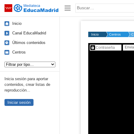
Mediateca de EducaMadrid
Saltar navegación
Palabra o frase:
Inicio
Canal EducaMadrid
Inicio
Centros
C
Últimos contenidos
Contenido protegido…
Centros
Tipo de contenido:
Inicia sesión para aportar
contenidos, crear listas de
reproducción...
Iniciar sesión