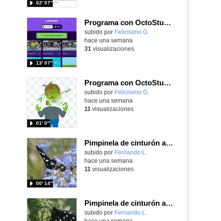
02′ 07″
Programa con OctoStudio, un juego de disparos contra Zombies con un cargador basado en el House of the dead
Contenido educativo.
subido por
Felicisimo G.
-
hace una semana
31
visualizaciones
13′ 07″
Programa con OctoStudio, un juego homenajeando al House of the dead con Zombies
Contenido educativo.
subido por
Felicisimo G.
-
hace una semana
11
visualizaciones
01′ 0″
Pimpinela de cinturón amarillo Amata phegea (Linnaeus, 1758)
Contenido educativo.
subido por
Fernando L.
-
hace una semana
11
visualizaciones
00′ 14″
Pimpinela de cinturón amarillo Amata phegea (Linnaeus, 1758)
Contenido educativo.
subido por
Fernando L.
-
hace una semana