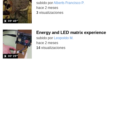
Contenido educativo.
subido por
Alberts Francisco P.
-
hace 2 meses
3
visualizaciones
09′ 45″
Energy and LED matrix experience
Contenido educativo.
subido por
Leopoldo M.
-
hace 2 meses
14
visualizaciones
00′ 29″