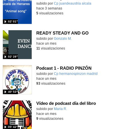
Contenido educativo.
subido por
Cp juandeaustria alcala
-
hace 3 semanas
5
visualizaciones
02′ 01″
READY STEADY AND GO
Contenido educativo.
subido por
Gonzalo M.
-
hace un mes
11
visualizaciones
02′ 28″
Podcast 1 - RADIO PINZÓN
Contenido educativo.
subido por
Cp hermanospinzon madrid
-
hace un mes
93
visualizaciones
40′ 53″
Vídeo de podcast día del libro
Contenido educativo.
subido por
Maria R.
-
hace un mes
9
visualizaciones
05′ 42″