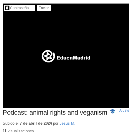
Contenido protegido…
Ajuste
d
Podcast: animal rights and veganism
-
p
Contenido
educativo
Subido el
7 de abril de 2024
por
Jesús M.
11
visualizaciones