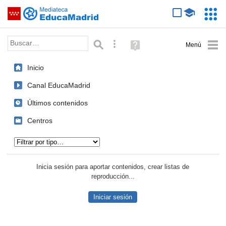
Mediateca de EducaMadrid
Saltar navegación
Servic
Educa
Palabra o frase:
Búsqueda avanzada
Ayuda
(en
ventana
Inicio
nueva)
Canal EducaMadrid
Últimos contenidos
Centros
Tipo de contenido:
Inicia sesión para aportar contenidos, crear listas de
reproducción...
Iniciar sesión