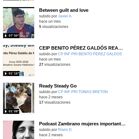
Between guilt and love
subido por
Javier A.
-
hace un mes
5
visualizaciones
07′ 50″
CEIP BENITO PÉREZ GALDÓS READY, STEADY & GO
Contenido educativo.
subido por
CP INF-PRI BENITO PEREZ GALDOS
-
hace un mes
27
visualizaciones
01′ 16″
Ready Steady Go
Contenido educativo.
subido por
CP INF-PRI TOMAS BRETON
-
hace 2 meses
17
visualizaciones
01′ 08″
Podcast Zambrano mujeres importantes
Contenido educativo.
subido por
Riaris D.
-
hace 2 meses