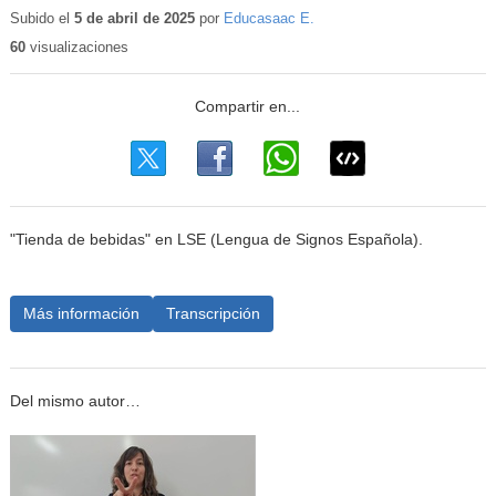
educativo
Subido el
5 de abril de 2025
por
Educasaac E.
60
visualizaciones
"Tienda de bebidas" en LSE (Lengua de Signos Española).
Más información
Transcripción
Del mismo autor…