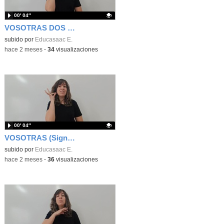
00′ 04″
VOSOTRAS DOS (Signos EducaSAAC)
Contenido educativo.
subido por
Educasaac E.
-
hace 2 meses
-
34
visualizaciones
00′ 04″
VOSOTRAS (Signos EducaSAAC)
Contenido educativo.
subido por
Educasaac E.
-
hace 2 meses
-
36
visualizaciones