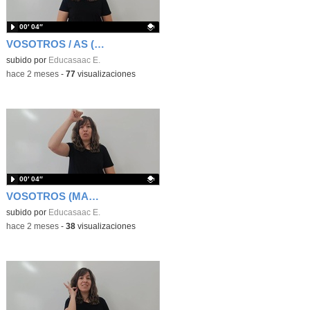
00′ 04″
VOSOTROS / AS (Signos EducaSAAC)
Contenido educativo.
subido por
Educasaac E.
-
hace 2 meses
-
77
visualizaciones
00′ 04″
VOSOTROS (MASCULINO) (Signos EducaSAAC)
Contenido educativo.
subido por
Educasaac E.
-
hace 2 meses
-
38
visualizaciones