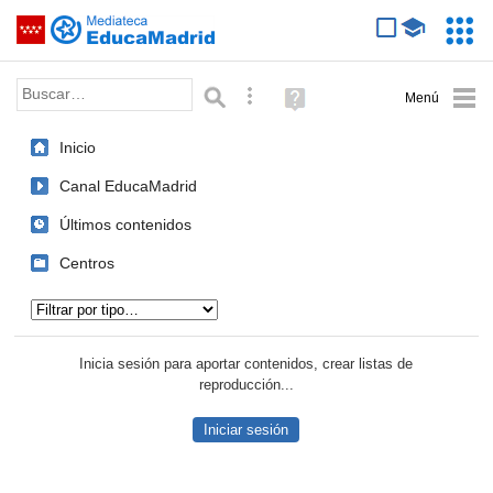
Mediateca de EducaMadrid
Saltar navegación
Servic
Educa
Palabra o frase:
Búsqueda avanzada
Ayuda
(en
ventana
Inicio
nueva)
Canal EducaMadrid
Últimos contenidos
Centros
Tipo de contenido:
Inicia sesión para aportar contenidos, crear listas de
reproducción...
Iniciar sesión