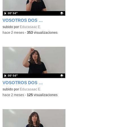
00′ 04″
VOSOTROS DOS (GENÉRICO) (Signos EducaSAAC)
Contenido educativo.
subido por
Educasaac E.
-
hace 2 meses
-
353
visualizaciones
00′ 04″
VOSOTROS DOS (MASCULINO) (Signos EducaSAAC)
Contenido educativo.
subido por
Educasaac E.
-
hace 2 meses
-
125
visualizaciones