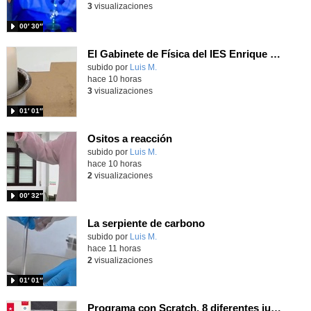
3
visualizaciones
00′ 30″
El Gabinete de Física del IES Enrique Tierno Galván de Parla (Curso 25-26)
Contenido educativo.
subido por
Luis M.
-
hace 10 horas
3
visualizaciones
01′ 01″
Ositos a reacción
Contenido educativo.
subido por
Luis M.
-
hace 10 horas
2
visualizaciones
00′ 32″
La serpiente de carbono
Contenido educativo.
subido por
Luis M.
-
hace 11 horas
2
visualizaciones
01′ 01″
Programa con Scratch, 8 diferentes juegos para vivir la emoción de los partidos de España en el mundial 2026