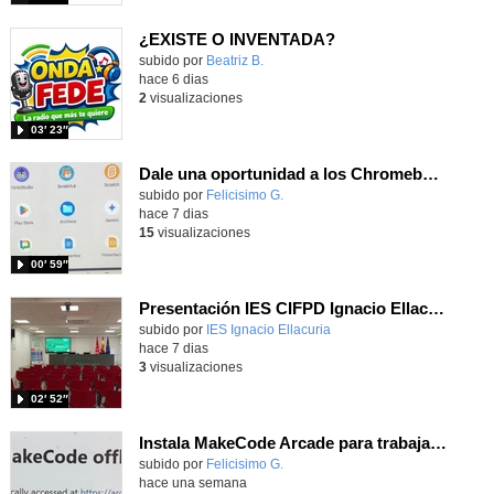
¿EXISTE O INVENTADA?
Contenido educativo.
subido por
Beatriz B.
-
hace 6 dias
2
visualizaciones
03′ 23″
Dale una oportunidad a los Chromebooks y utiliza un proyector para realizar talleres si no tienes pantallas táctiles
Contenido educativo.
subido por
Felicisimo G.
-
hace 7 dias
15
visualizaciones
00′ 59″
Presentación IES CIFPD Ignacio Ellacuría
Contenido educativo.
subido por
IES Ignacio Ellacuria
-
hace 7 dias
3
visualizaciones
02′ 52″
Instala MakeCode Arcade para trabajar offline en tu tablet, ordenador, Chromebook
Contenido educativo.
subido por
Felicisimo G.
-
hace una semana