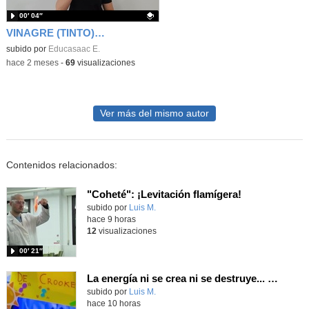
00′ 04″
VINAGRE (TINTO) (Signos EducaSAAC)
Contenido educativo.
subido por
Educasaac E.
-
hace 2 meses
-
69
visualizaciones
Ver más del mismo autor
Contenidos relacionados:
"Coheté": ¡Levitación flamígera!
Contenido educativo.
subido por
Luis M.
-
hace 9 horas
12
visualizaciones
00′ 21″
La energía ni se crea ni se destruye... ¡se experimenta! El Tierno en la Feria Madrid es Ciencia 2026
Contenido educativo.
subido por
Luis M.
-
hace 10 horas