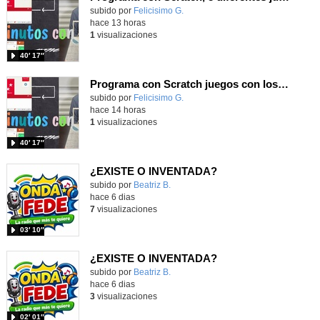
Contenido educativo.
subido por
Felicisimo G.
-
hace 13 horas
1
visualizaciones
40′ 17″
Programa con Scratch juegos con los partidos del mundial 2026 ganados por España
Contenido educativo.
subido por
Felicisimo G.
-
hace 14 horas
1
visualizaciones
40′ 17″
¿EXISTE O INVENTADA?
Contenido educativo.
subido por
Beatriz B.
-
hace 6 dias
7
visualizaciones
03′ 10″
¿EXISTE O INVENTADA?
Contenido educativo.
subido por
Beatriz B.
-
hace 6 dias
3
visualizaciones
02′ 01″