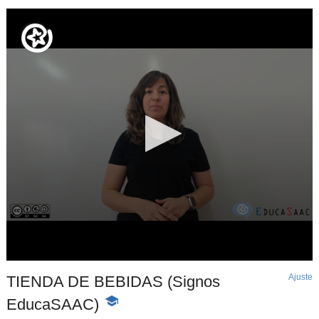
Ajuste
d
TIENDA DE BEBIDAS (Signos
p
EducaSAAC)
-
Contenido