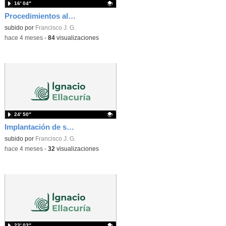
16′ 04″
Procedimientos almacenados y triggers. Vídeo 1
Contenido educativo.
subido por
Francisco J. G.
-
hace 4 meses
-
84
visualizaciones
24′ 50″
Implantación de soluciones de alta disponibilidad. Vídeo 1
Contenido educativo.
subido por
Francisco J. G.
-
hace 4 meses
-
32
visualizaciones
23′ 03″