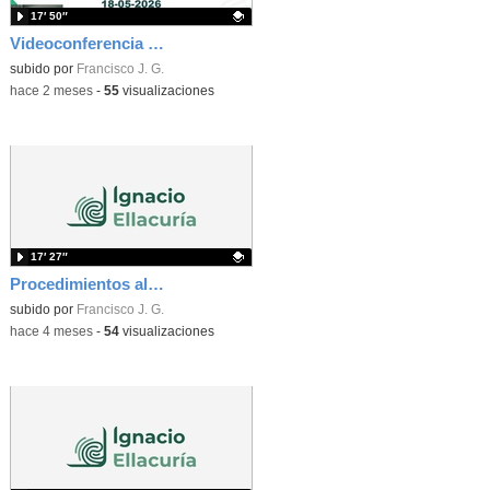
17′ 50″
Videoconferencia Información Examenes Ellacuria
Contenido educativo.
subido por
Francisco J. G.
-
hace 2 meses
-
55
visualizaciones
17′ 27″
Procedimientos almacenados y triggers. Vídeo 2
Contenido educativo.
subido por
Francisco J. G.
-
hace 4 meses
-
54
visualizaciones