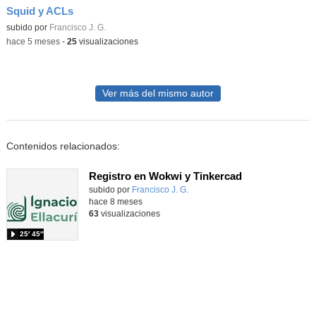
Squid y ACLs
Contenido educativo.
subido por
Francisco J. G.
-
hace 5 meses
-
25
visualizaciones
Ver más del mismo autor
Contenidos relacionados:
Registro en Wokwi y Tinkercad
Contenido educativo.
subido por
Francisco J. G.
-
hace 8 meses
63
visualizaciones
25′ 45″