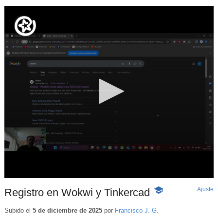
Ajuste
d
Registro en Wokwi y Tinkercad
-
p
Contenido
educativo
Subido el
5 de diciembre de 2025
por
Francisco J. G.