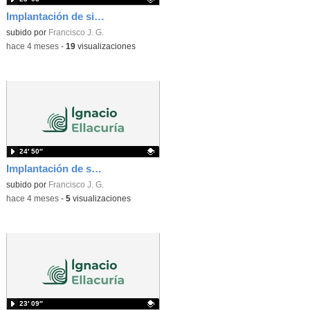
Implantación de sistemas de alta disponibilidad. Vídeo 2
Contenido educativo.
subido por
Francisco J. G.
-
hace 4 meses
-
19
visualizaciones
24′ 50″
Implantación de soluciones de alta disponibilidad
Contenido educativo.
subido por
Francisco J. G.
-
hace 4 meses
-
5
visualizaciones
23′ 09″