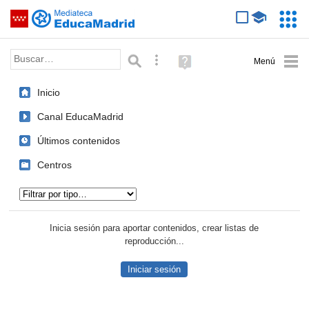
Mediateca de EducaMadrid
Saltar navegación
Servic
Educa
Palabra o frase:
Búsqueda avanzada
Ayuda
(en
ventana
Inicio
nueva)
Canal EducaMadrid
Últimos contenidos
Centros
Tipo de contenido:
Inicia sesión para aportar contenidos, crear listas de
reproducción...
Iniciar sesión