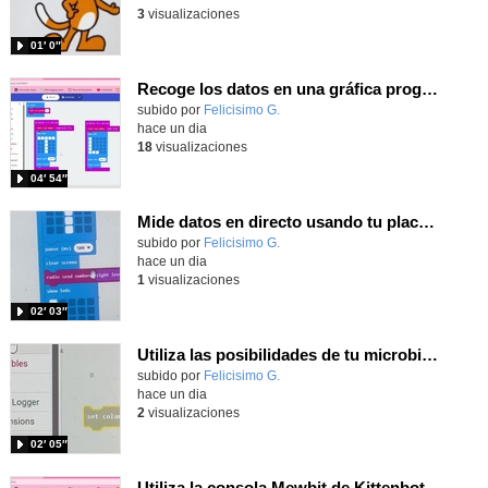
3
visualizaciones
01′ 0″
Recoge los datos en una gráfica programando tu placa microbit con MakeCode y conoce la Tª y nivel de luz en este eclipse
Contenido educativo.
subido por
Felicisimo G.
-
hace un dia
18
visualizaciones
04′ 54″
Mide datos en directo usando tu placa microbit y programando con MakeCode dos placas conectadas por radio
Contenido educativo.
subido por
Felicisimo G.
-
hace un dia
1
visualizaciones
02′ 03″
Utiliza las posibilidades de tu microbit programando com MakeCode para medir temperatura y nivel de luz con Datalogger
Contenido educativo.
subido por
Felicisimo G.
-
hace un dia
2
visualizaciones
02′ 05″
Utiliza la consola Mewbit de Kittenbot para llevar tus juegos arcade de MakeCode a tu mano