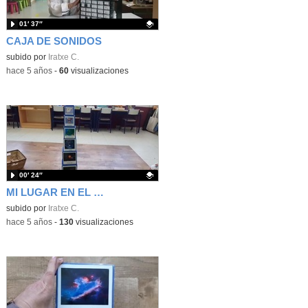
01′ 37″
CAJA DE SONIDOS
Contenido educativo.
subido por
Iratxe C.
-
hace 5 años
-
60
visualizaciones
00′ 24″
MI LUGAR EN EL UNIVERSO (TORRE)
Contenido educativo.
subido por
Iratxe C.
-
hace 5 años
-
130
visualizaciones