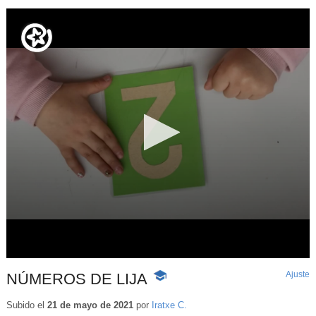
Ajuste
d
NÚMEROS DE LIJA
-
p
Contenido
educativo
Subido el
21 de mayo de 2021
por
Iratxe C.