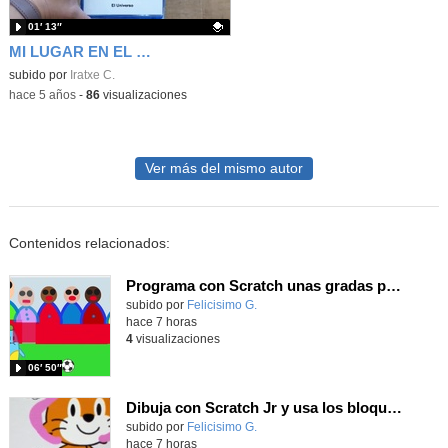
01′ 13″
MI LUGAR EN EL UNIVERSO (Explicación)
Contenido educativo.
subido por
Iratxe C.
-
hace 5 años
-
86
visualizaciones
Ver más del mismo autor
Contenidos relacionados:
Programa con Scratch unas gradas para que produzca el efecto de desplazamiento.
Contenido educativo.
subido por
Felicisimo G.
-
hace 7 horas
4
visualizaciones
06′ 50″
Dibuja con Scratch Jr y usa los bloques de aparecer/desparecer para hacer animaciones
Contenido educativo.
subido por
Felicisimo G.
-
hace 7 horas