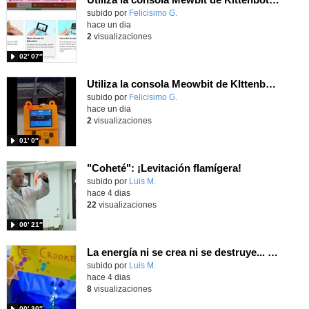
Contenido educativo.
subido por
Felicisimo G.
-
hace un dia
2
visualizaciones
02′ 07″
Utiliza la consola Meowbit de KIttenbot para jugar con tus programas MakeCode Arcade
Contenido educativo.
subido por
Felicisimo G.
-
hace un dia
2
visualizaciones
01′ 0″
"Coheté": ¡Levitación flamígera!
Contenido educativo.
subido por
Luis M.
-
hace 4 dias
22
visualizaciones
00′ 21″
La energía ni se crea ni se destruye... ¡se experimenta! El Tierno en la Feria Madrid es Ciencia 2026
Contenido educativo.
subido por
Luis M.
-
hace 4 dias
8
visualizaciones
00′ 30″