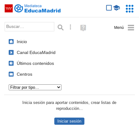
Mediateca de EducaMadrid
Saltar navegación
Servic
Educa
Palabra o frase:
Búsqueda avanzada
Ayuda
(en
ventana
Inicio
nueva)
Canal EducaMadrid
Últimos contenidos
Centros
Tipo de contenido:
Inicia sesión para aportar contenidos, crear listas de
reproducción...
Iniciar sesión