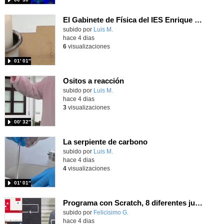
El Gabinete de Física del IES Enrique Tierno Galván de Parla (Curso 25-26)
Contenido educativo.
subido por
Luis M.
-
hace 4 dias
6
visualizaciones
01′ 01″
Ositos a reacción
Contenido educativo.
subido por
Luis M.
-
hace 4 dias
3
visualizaciones
00′ 32″
La serpiente de carbono
Contenido educativo.
subido por
Luis M.
-
hace 4 dias
4
visualizaciones
01′ 01″
Programa con Scratch, 8 diferentes juegos para vivir la emoción de los partidos de España en el mundial 2026
Contenido educativo.
subido por
Felicisimo G.
-
hace 4 dias