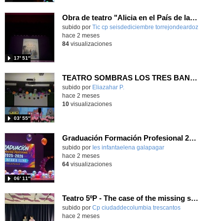
Obra de teatro "Alicia en el País de las Maravillas"
Contenido educativo.
subido por
Tic cp seisdediciembre torrejondeardoz
-
hace 2 meses
84
visualizaciones
17′ 51″
TEATRO SOMBRAS LOS TRES BANDIDOS
Contenido educativo.
subido por
Eliazahar P.
-
hace 2 meses
10
visualizaciones
03′ 55″
Graduación Formación Profesional 2025-26
subido por
Ies infantaelena galapagar
-
hace 2 meses
64
visualizaciones
06′ 11″
Teatro 5ºP - The case of the missing school
subido por
Cp ciudaddecolumbia trescantos
-
hace 2 meses