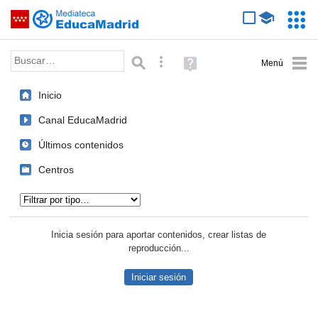
Mediateca de EducaMadrid
Saltar navegación
Servic
Educa
Palabra o frase:
Búsqueda avanzada
Ayuda
(en
ventana
Inicio
nueva)
Canal EducaMadrid
Últimos contenidos
Centros
Tipo de contenido:
Inicia sesión para aportar contenidos, crear listas de
reproducción...
Iniciar sesión