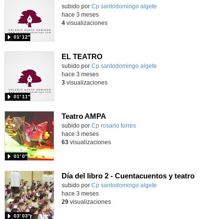
Contenido educativo.
subido por
Cp santodomingo algete
-
hace 3 meses
4
visualizaciones
01′ 12″
EL TEATRO
Contenido educativo.
subido por
Cp santodomingo algete
-
hace 3 meses
3
visualizaciones
01′ 11″
Teatro AMPA
Contenido educativo.
subido por
Cp rosario torres
-
hace 3 meses
63
visualizaciones
01′ 0″
Día del libro 2 - Cuentacuentos y teatro
subido por
Cp santodomingo algete
-
hace 3 meses
29
visualizaciones
03′ 03″