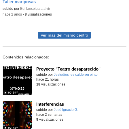
Taller mariposas
Contenido educativo.
subido por
Eei laespiga ajalvir
-
hace 2 años
-
8
visualizaciones
Ver más del mismo centro
Contenidos relacionados:
Proyecto "Teatro desaparecido"
Contenido educativo.
subido por
Jestudios ies calderon pinto
-
hace 21 horas
18
visualizaciones
00′ 54″
Interferencias
Contenido educativo.
subido por
José Ignacio G.
-
hace 2 semanas
9
visualizaciones
02′ 47″