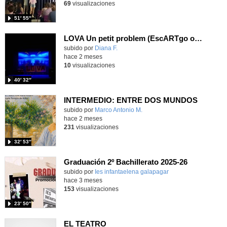
69
visualizaciones
51′ 55″
LOVA Un petit problem (EscARTgo opera company)
Contenido educativo.
subido por
Diana F.
-
hace 2 meses
10
visualizaciones
40′ 32″
INTERMEDIO: ENTRE DOS MUNDOS
Contenido educativo.
subido por
Marco Antonio M.
-
hace 2 meses
231
visualizaciones
32′ 53″
Graduación 2º Bachillerato 2025-26
subido por
Ies infantaelena galapagar
-
hace 3 meses
153
visualizaciones
23′ 50″
EL TEATRO