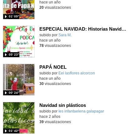
hace un año
20
visualizaciones
01′ 09″
ESPECIAL NAVIDAD: Historias Navideña
Contenido educativo.
subido por
Sara M.
-
hace un año
78
visualizaciones
05′ 23″
PAPÁ NOEL
Contenido educativo.
subido por
Eei lasflores alcorcon
-
hace un año
30
visualizaciones
00′ 24″
Navidad sin plásticos
subido por
Ies infantaelena galapagar
-
hace 2 años
39
visualizaciones
01′ 42″