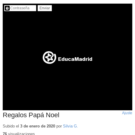
Contenido protegido…
Ajuste
d
Regalos Papá Noel
p
Subido el
3 de enero de 2020
por
Silvia G.
76
visualizaciones