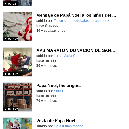
00′ 26″
Mensaje de Papá Noel a los niños del SJC. Curso 25-26
subido por
Tic cp sanjosedecalasanz aranjuez
-
hace 8 meses
40
visualizaciones
00′ 47″
APS MARATÓN DONACIÓN DE SANGRE. JORNADAS EN EL HOSPITAL.
Contenido educativo.
subido por
Luisa Maria C.
-
hace un año
30
visualizaciones
00′ 56″
Papa Noel, the origins
Contenido educativo.
subido por
Sara L.
-
hace un año
70
visualizaciones
02′ 57″
Visita de Papá Noel
Contenido educativo.
subido por
Cp asturias madrid
-