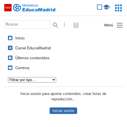
Mediateca de EducaMadrid
Saltar navegación
Servic
Educa
Palabra o frase:
Búsqueda avanzada
Ayuda
(en
ventana
Inicio
nueva)
Canal EducaMadrid
Últimos contenidos
Centros
Tipo de contenido:
Inicia sesión para aportar contenidos, crear listas de
reproducción...
Iniciar sesión