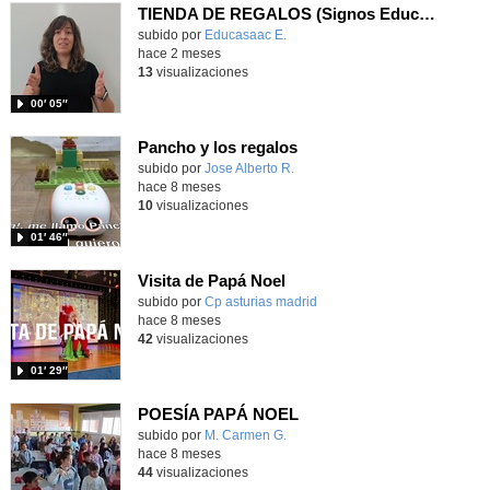
TIENDA DE REGALOS (Signos EducaSAAC)
Contenido educativo.
subido por
Educasaac E.
-
hace 2 meses
13
visualizaciones
00′ 05″
Pancho y los regalos
Contenido educativo.
subido por
Jose Alberto R.
-
hace 8 meses
10
visualizaciones
01′ 46″
Visita de Papá Noel
Contenido educativo.
subido por
Cp asturias madrid
-
hace 8 meses
42
visualizaciones
01′ 29″
POESÍA PAPÁ NOEL
Contenido educativo.
subido por
M. Carmen G.
-
hace 8 meses
44
visualizaciones