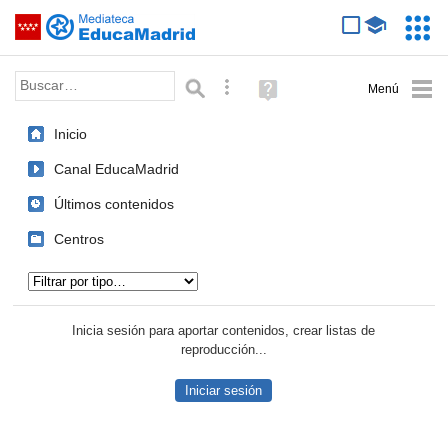
Mediateca de EducaMadrid
Saltar navegación
Servic
Educa
Palabra o frase:
Búsqueda avanzada
Ayuda
(en
ventana
Inicio
nueva)
Canal EducaMadrid
Últimos contenidos
Centros
Tipo de contenido:
Inicia sesión para aportar contenidos, crear listas de
reproducción...
Iniciar sesión