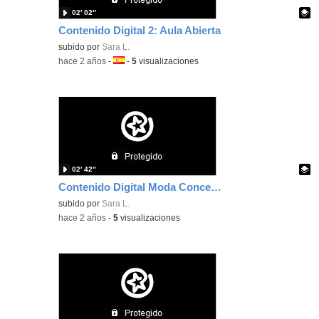
02′ 02″
Contenido Digital 2: Aula Abierta
Contenido educativo.
subido por
Sara L.
-
hace 2 años
-
Idioma:
-
5
visualizaciones
02′ 42″
Contenido Digital Moda Conceptual
Contenido educativo.
subido por
Sara L.
-
hace 2 años
-
5
visualizaciones