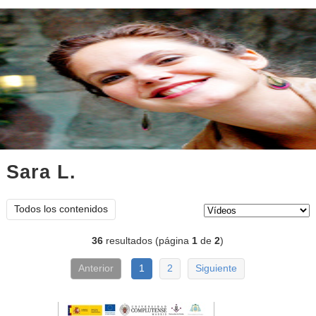
Sara L.
vídeos
Tipo de contenido:
Todos los contenidos
36
resultados (página
1
de
2
)
Anterior
1
2
Siguiente