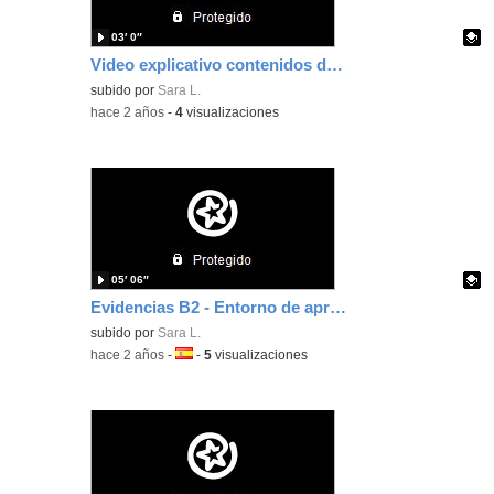
03′ 0″
Video explicativo contenidos digitales
Contenido educativo.
subido por
Sara L.
-
hace 2 años
-
4
visualizaciones
05′ 06″
Evidencias B2 - Entorno de aprendizaje
Contenido educativo.
subido por
Sara L.
-
hace 2 años
-
Idioma:
-
5
visualizaciones