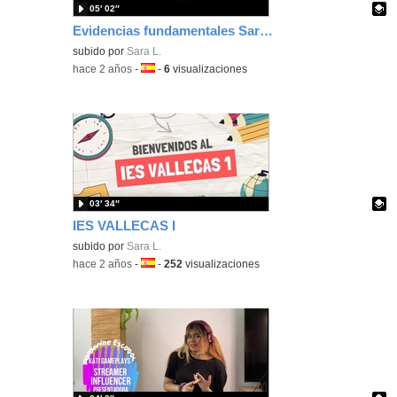
05′ 02″
Evidencias fundamentales Sara Lopez
Contenido educativo.
subido por
Sara L.
-
hace 2 años
-
Idioma:
-
6
visualizaciones
03′ 34″
IES VALLECAS I
Contenido educativo.
subido por
Sara L.
-
hace 2 años
-
Idioma:
-
252
visualizaciones