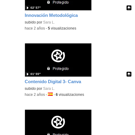
02′ 57″
Innovación Metodológica
Contenido educativo.
subido por
Sara L.
-
hace 2 años
-
5
visualizaciones
01′ 55″
Contenido Digital 3- Canva
Contenido educativo.
subido por
Sara L.
-
hace 2 años
-
Idioma:
-
6
visualizaciones