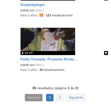
Doppelgänger
Contenido educativo.
subido por
Sara L.
-
hace 3 años
-
Idioma:
-
123
visualizaciones
01′ 07″
Falda Tuneada. Proyecto Moda Conceptual
Contenido educativo.
subido por
Sara L.
-
hace 3 años
-
36
visualizaciones
36
resultados (página
1
de
2
)
Anterior
1
2
Siguiente