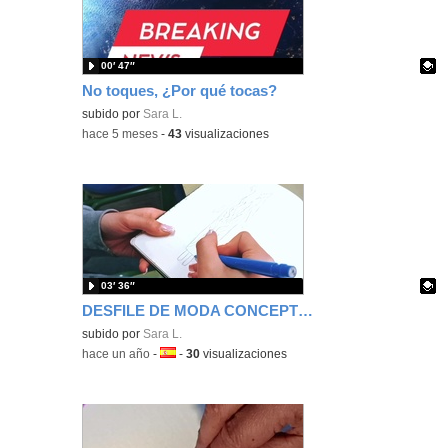
00′ 47″
No toques, ¿Por qué tocas?
Contenido educativo.
subido por
Sara L.
-
hace 5 meses
-
43
visualizaciones
03′ 36″
DESFILE DE MODA CONCEPTUAL - ABANICOS. IES VALLECAS I
Contenido educativo.
subido por
Sara L.
-
hace un año
-
Idioma:
-
30
visualizaciones