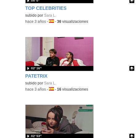
04′ 0″
TOP CELEBRITIES
Contenido educativo.
subido por
Sara L.
-
hace 3 años
-
Idioma:
-
36
visualizaciones
02′ 16″
PATETRIX
Contenido educativo.
subido por
Sara L.
-
hace 3 años
-
Idioma:
-
16
visualizaciones
02′ 53″