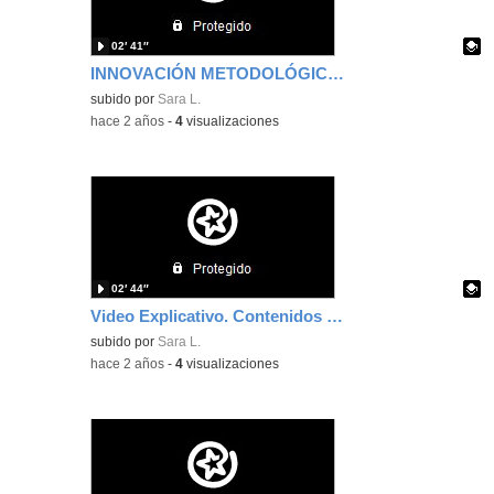
02′ 41″
INNOVACIÓN METODOLÓGICA - MODA CONCEPTUAL
Contenido educativo.
subido por
Sara L.
-
hace 2 años
-
4
visualizaciones
02′ 44″
Video Explicativo. Contenidos Educativos Digitales
Contenido educativo.
subido por
Sara L.
-
hace 2 años
-
4
visualizaciones