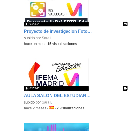
01′ 31″
Proyecto de investigacion Foto-Elicitación IES VALLECAS I - Universidad Complutense de Madrid
Contenido educativo.
subido por
Sara L.
-
hace un mes
-
15
visualizaciones
01′ 34″
AULA SALON DEL ESTUDIANTES IES VALLECAS I BACHILLERATO ARTES
Contenido educativo.
subido por
Sara L.
-
hace 2 meses
-
Idioma:
-
7
visualizaciones