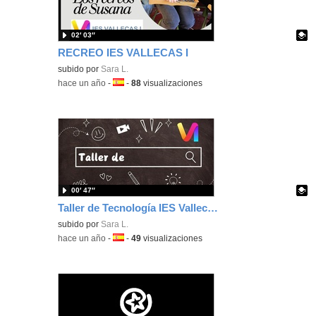
02′ 03″
RECREO IES VALLECAS I
Contenido educativo.
subido por
Sara L.
-
hace un año
-
Idioma:
-
88
visualizaciones
00′ 47″
Taller de Tecnología IES Vallecas I
Contenido educativo.
subido por
Sara L.
-
hace un año
-
Idioma:
-
49
visualizaciones