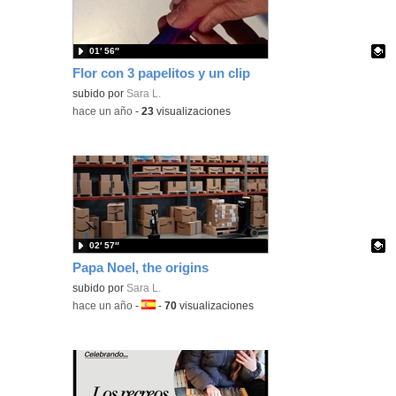
01′ 56″
Flor con 3 papelitos y un clip
Contenido educativo.
subido por
Sara L.
-
hace un año
-
23
visualizaciones
02′ 57″
Papa Noel, the origins
Contenido educativo.
subido por
Sara L.
-
hace un año
-
Idioma:
-
70
visualizaciones