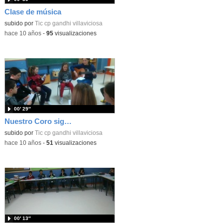
Clase de música
subido por
Tic cp gandhi villaviciosa
-
hace 10 años
-
95
visualizaciones
00′ 29″
Nuestro Coro sigue afinando sus voces
subido por
Tic cp gandhi villaviciosa
-
hace 10 años
-
51
visualizaciones
00′ 13″