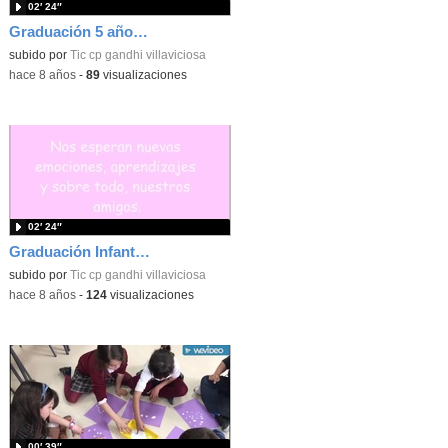
02′ 24″
Graduación 5 años CP Gandhi
subido por
Tic cp gandhi villaviciosa
-
hace 8 años
-
89
visualizaciones
02′ 24″
Graduación Infantil 5 años CP Gandhi
subido por
Tic cp gandhi villaviciosa
-
hace 8 años
-
124
visualizaciones
00′ 39″