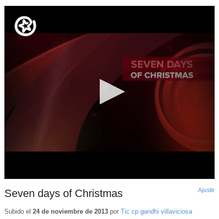
Ajuste
d
Seven days of Christmas
p
Subido el
24 de noviembre de 2013
por
Tic cp gandhi villaviciosa