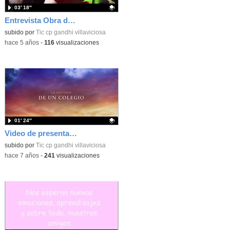
03′ 18″
Entrevista Obra de teatro Peter Pan
Contenido educativo.
subido por
Tic cp gandhi villaviciosa
-
hace 5 años
-
116
visualizaciones
01′ 24″
Video de presentación CEIP Gandhi
Contenido educativo.
subido por
Tic cp gandhi villaviciosa
-
hace 7 años
-
241
visualizaciones