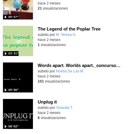
hace 2 meses
21
visualizaciones
00′ 57″
The Legend of the Poplar Tree
Contenido educativo.
subido por
M. Teresa G.
-
hace 2 meses
1
visualizaciones
03′ 31″
Words apart. Worlds apart._concursoscorto10_Autism
Contenido educativo.
subido por
Noelia De Las M.
-
hace 2 meses
101
visualizaciones
05′ 56″
Unplug it
Contenido educativo.
subido por
Yolanda T.
-
hace 2 meses
6
visualizaciones
08′ 02″