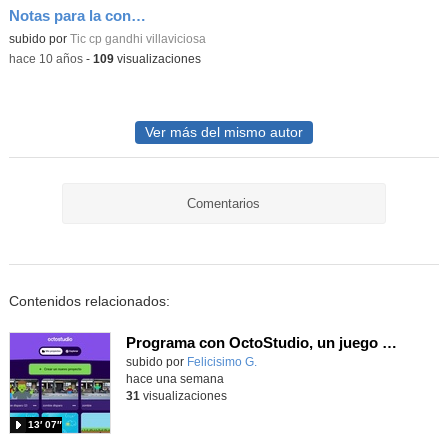
Notas para la convivencia 2
subido por
Tic cp gandhi villaviciosa
-
hace 10 años
-
109
visualizaciones
Ver más del mismo autor
Comentarios
Contenidos relacionados:
Programa con OctoStudio, un juego de disparos contra Zombies con un cargador basado en el House of the dead
Contenido educativo.
subido por
Felicisimo G.
-
hace una semana
31
visualizaciones
13′ 07″