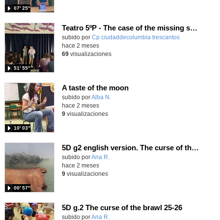
07′ 25″
Teatro 5ºP - The case of the missing school
subido por
Cp ciudaddecolumbia trescantos
-
hace 2 meses
69
visualizaciones
51′ 55″
A taste of the moon
Contenido educativo.
subido por
Alba N.
-
hace 2 meses
9
visualizaciones
10′ 03″
5D g2 english version. The curse of the brawl
Contenido educativo.
subido por
Ana R.
-
hace 2 meses
9
visualizaciones
00′ 57″
5D g.2 The curse of the brawl 25-26
Contenido educativo.
subido por
Ana R.
-