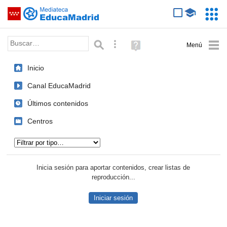
Mediateca de EducaMadrid
Saltar navegación
Servic
Educa
Palabra o frase:
Búsqueda avanzada
Ayuda
(en
ventana
Inicio
nueva)
Canal EducaMadrid
Últimos contenidos
Centros
Tipo de contenido:
Inicia sesión para aportar contenidos, crear listas de
reproducción...
Iniciar sesión