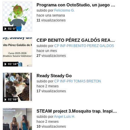
Programa con OctoStudio, un juego homenajeando al House of the dead con Zombies
Contenido educativo.
subido por
Felicisimo G.
-
hace una semana
11
visualizaciones
01′ 0″
CEIP BENITO PÉREZ GALDÓS READY, STEADY & GO
Contenido educativo.
subido por
CP INF-PRI BENITO PEREZ GALDOS
-
hace un mes
27
visualizaciones
01′ 16″
Ready Steady Go
Contenido educativo.
subido por
CP INF-PRI TOMAS BRETON
-
hace 2 meses
17
visualizaciones
01′ 08″
STEAM project 3.Mosquito trap. Inspired in the Glow worms of New Zealand. - Contenido educativo
Contenido educativo.
subido por
Angel Luis H.
-
hace 2 meses
10
visualizaciones