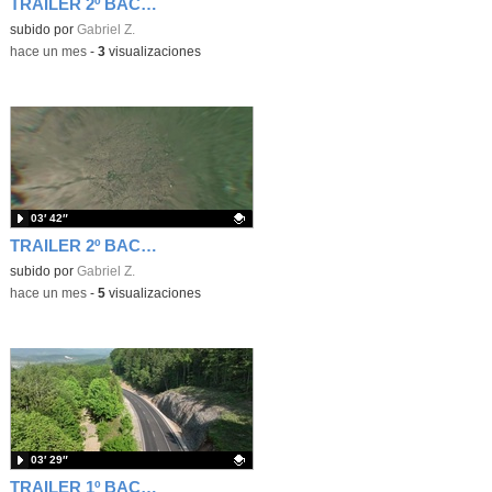
TRAILER 2º BACHILLERATO UD2
Contenido educativo.
subido por
Gabriel Z.
-
hace un mes
-
3
visualizaciones
03′ 42″
TRAILER 2º BACHILLERATO UD1
Contenido educativo.
subido por
Gabriel Z.
-
hace un mes
-
5
visualizaciones
03′ 29″
TRAILER 1º BACHILLERATO UD4