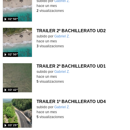
Contenido educativo.
subido por
Gabriel Z.
-
hace un mes
2
visualizaciones
02′ 50″
TRAILER 2º BACHILLERATO UD2
Contenido educativo.
subido por
Gabriel Z.
-
hace un mes
3
visualizaciones
02′ 50″
TRAILER 2º BACHILLERATO UD1
Contenido educativo.
subido por
Gabriel Z.
-
hace un mes
5
visualizaciones
03′ 42″
TRAILER 1º BACHILLERATO UD4
Contenido educativo.
subido por
Gabriel Z.
-
hace un mes
5
visualizaciones
03′ 29″