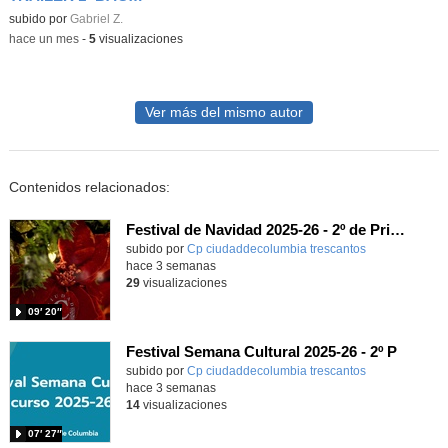
Contenido educativo.
subido por
Gabriel Z.
-
hace un mes
-
5
visualizaciones
Ver más del mismo autor
Contenidos relacionados:
Festival de Navidad 2025-26 - 2º de Primaria
subido por
Cp ciudaddecolumbia trescantos
-
hace 3 semanas
29
visualizaciones
09′ 20″
Festival Semana Cultural 2025-26 - 2º P
subido por
Cp ciudaddecolumbia trescantos
-
hace 3 semanas
14
visualizaciones
07′ 27″