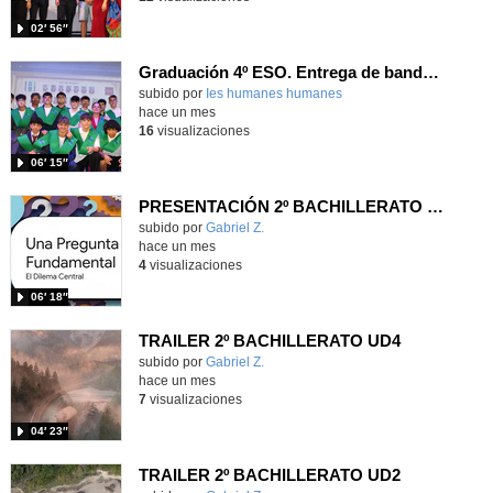
02′ 56″
Graduación 4º ESO. Entrega de bandas 4ºB
subido por
Ies humanes humanes
-
hace un mes
16
visualizaciones
06′ 15″
PRESENTACIÓN 2º BACHILLERATO UD3
Contenido educativo.
subido por
Gabriel Z.
-
hace un mes
4
visualizaciones
06′ 18″
TRAILER 2º BACHILLERATO UD4
Contenido educativo.
subido por
Gabriel Z.
-
hace un mes
7
visualizaciones
04′ 23″
TRAILER 2º BACHILLERATO UD2