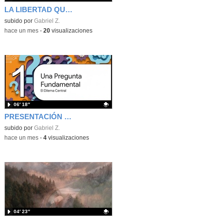
LA LIBERTAD QUE NOS LIBERA
Contenido educativo.
subido por
Gabriel Z.
-
hace un mes
-
20
visualizaciones
06′ 18″
PRESENTACIÓN 2º BACHILLERATO UD3
Contenido educativo.
subido por
Gabriel Z.
-
hace un mes
-
4
visualizaciones
04′ 23″