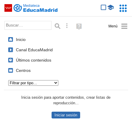
Mediateca de EducaMadrid
Saltar navegación
Servic
Educa
Palabra o frase:
Búsqueda avanzada
Ayuda
(en
ventana
Inicio
nueva)
Canal EducaMadrid
Últimos contenidos
Centros
Tipo de contenido:
Inicia sesión para aportar contenidos, crear listas de
reproducción...
Iniciar sesión