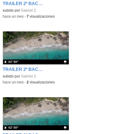
TRAILER 2º BACHILLERATO UD4
Contenido educativo.
subido por
Gabriel Z.
-
hace un mes
-
7
visualizaciones
02′ 50″
TRAILER 2º BACHILLERATO UD2
Contenido educativo.
subido por
Gabriel Z.
-
hace un mes
-
2
visualizaciones
02′ 50″