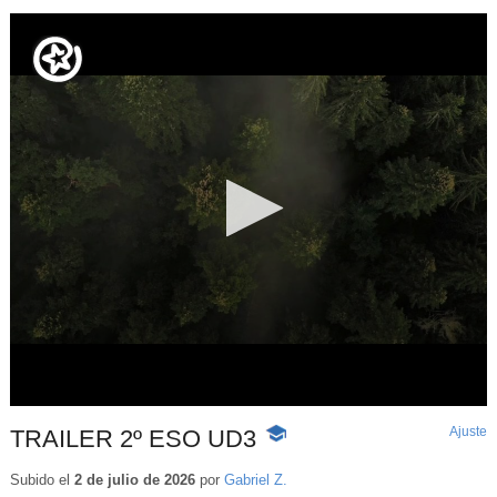
Ajuste
d
TRAILER 2º ESO UD3
-
p
Contenido
educativo
Subido el
2 de julio de 2026
por
Gabriel Z.