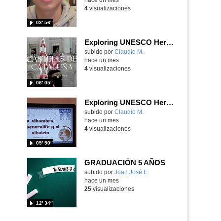
4
visualizaciones
03′ 56″
Exploring UNESCO Heritage - Castells de Cataluña
Contenido educativo.
subido por
Claudio M.
-
hace un mes
4
visualizaciones
06′ 05″
Exploring UNESCO Heritage - The Alhambra
Contenido educativo.
subido por
Claudio M.
-
hace un mes
4
visualizaciones
05′ 50″
GRADUACIÓN 5 AÑOS
Contenido educativo.
subido por
Juan José E.
-
hace un mes
25
visualizaciones
12′ 34″