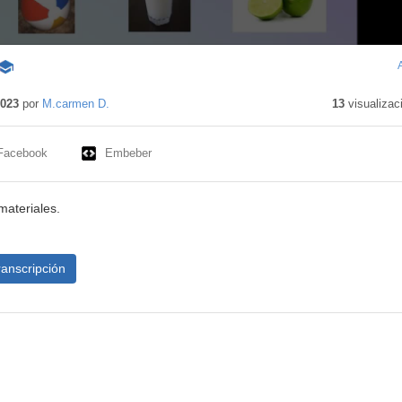
Contenido
educativo
2023
por
M.carmen D.
13
visualizac
Facebook
Embeber
materiales.
ranscripción