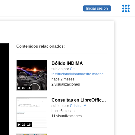
Servic
Iniciar sesión
Educa
Contenidos relacionados:
Bólido INDIMA
Contenido educativo.
subido por
Cc
instituciondivinomaestro madrid
-
hace 2 meses
2
visualizaciones
00′ 15″
Consultas en LibreOffice Base
Contenido educativo.
subido por
Cristina M.
-
hace 6 meses
11
visualizaciones
25′ 15″