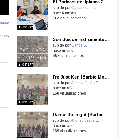
El Podcast del Iplacea 2x01
subido por
Cp iplacea alcala
-
hace 6 meses
112
visualizaciones
Ajuste
de
20′ 01″
pantalla
iones
Sonidos de instrumentos de batucada hechos con materiales reciclados.
Contenido educativo.
subido por
Carlos S.
-
hace un año
48
visualizaciones
03′ 17″
I'm Just Ken (Barbie Movie)
Contenido educativo.
subido por
Alfonso Jesús E.
-
hace un año
160
visualizaciones
03′ 52″
Dance the night (Barbie Movie)
Contenido educativo.
subido por
Alfonso Jesús E.
-
hace un año
169
visualizaciones