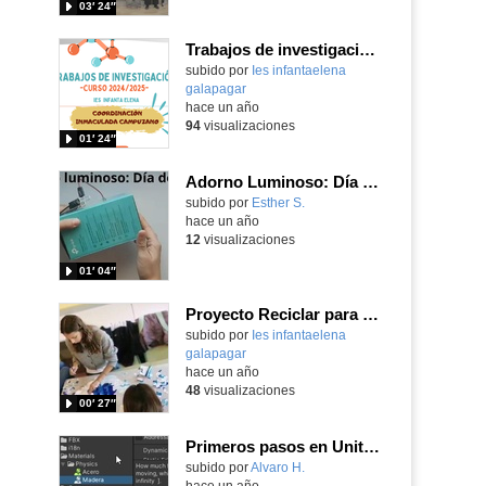
03′ 24″
Trabajos de investigación en Bachillerato 2024-25
subido por
Ies infantaelena
galapagar
-
hace un año
94
visualizaciones
01′ 24″
Adorno Luminoso: Día de la Paz
Contenido educativo.
subido por
Esther S.
-
hace un año
12
visualizaciones
01′ 04″
Proyecto Reciclar para Crear
subido por
Ies infantaelena
galapagar
-
hace un año
48
visualizaciones
00′ 27″
Primeros pasos en Unity. Physics Materials
Contenido educativo.
subido por
Alvaro H.
-
hace un año