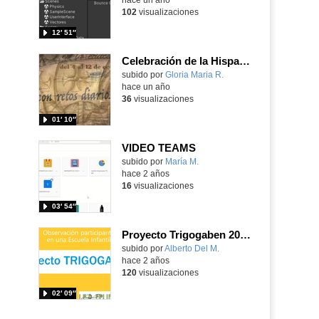
102
visualizaciones
12′ 51″
Celebración de la Hispanidad en IES Manuel de Falla (Móstoles)
Contenido educativo.
subido por
Gloria Maria R.
-
hace un año
36
visualizaciones
01′ 10″
VIDEO TEAMS
Contenido educativo.
subido por
María M.
-
hace 2 años
16
visualizaciones
03′ 54″
Proyecto Trigogaben 2024: observación participante en una Escuela Infantil
Contenido educativo.
subido por
Alberto Del M.
-
hace 2 años
120
visualizaciones
02′ 09″