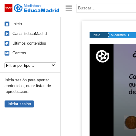
Mediateca de EducaMadrid
Saltar navegación
Palabra o frase:
Inicio
Canal EducaMadrid
Inicio
M.carmen D.
Últimos contenidos
Volume
50%
Centros
Tipo de contenido:
Inicia sesión para aportar
contenidos, crear listas de
reproducción...
Iniciar sesión