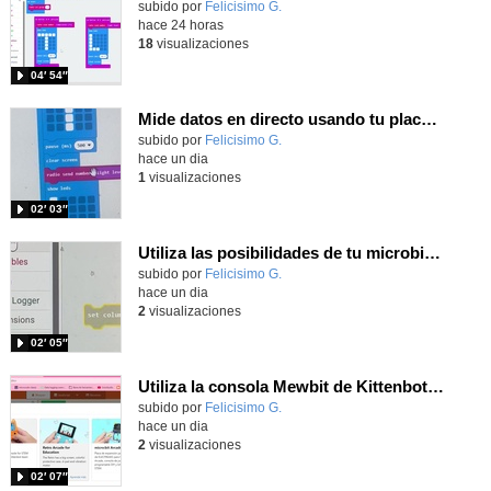
Contenido educativo.
subido por
Felicisimo G.
-
hace 24 horas
18
visualizaciones
04′ 54″
Mide datos en directo usando tu placa microbit y programando con MakeCode dos placas conectadas por radio
Contenido educativo.
subido por
Felicisimo G.
-
hace un dia
1
visualizaciones
02′ 03″
Utiliza las posibilidades de tu microbit programando com MakeCode para medir temperatura y nivel de luz con Datalogger
Contenido educativo.
subido por
Felicisimo G.
-
hace un dia
2
visualizaciones
02′ 05″
Utiliza la consola Mewbit de Kittenbot para llevar tus juegos arcade de MakeCode a tu mano
Contenido educativo.
subido por
Felicisimo G.
-
hace un dia
2
visualizaciones
02′ 07″