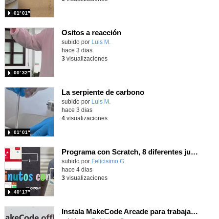
01′ 01″
Ositos a reacción
Contenido educativo.
subido por
Luis M.
-
hace 3 dias
3
visualizaciones
00′ 32″
La serpiente de carbono
Contenido educativo.
subido por
Luis M.
-
hace 3 dias
4
visualizaciones
01′ 01″
Programa con Scratch, 8 diferentes juegos para vivir la emoción de los partidos de España en el mundial 2026
Contenido educativo.
subido por
Felicisimo G.
-
hace 4 dias
3
visualizaciones
40′ 17″
Instala MakeCode Arcade para trabajar offline en tu tablet, ordenador, Chromebook