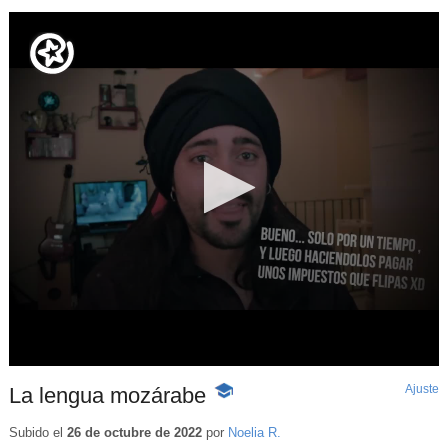
Ajuste
d
La lengua mozárabe
-
p
Contenido
educativo
Subido el
26 de octubre de 2022
por
Noelia R.