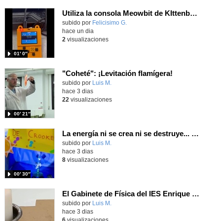
Utiliza la consola Meowbit de KIttenbot para jugar con tus programas MakeCode Arcade
Contenido educativo.
subido por
Felicisimo G.
-
hace un dia
2
visualizaciones
01′ 0″
"Coheté": ¡Levitación flamígera!
Contenido educativo.
subido por
Luis M.
-
hace 3 dias
22
visualizaciones
00′ 21″
La energía ni se crea ni se destruye... ¡se experimenta! El Tierno en la Feria Madrid es Ciencia 2026
Contenido educativo.
subido por
Luis M.
-
hace 3 dias
8
visualizaciones
00′ 30″
El Gabinete de Física del IES Enrique Tierno Galván de Parla (Curso 25-26)
Contenido educativo.
subido por
Luis M.
-
hace 3 dias
6
visualizaciones