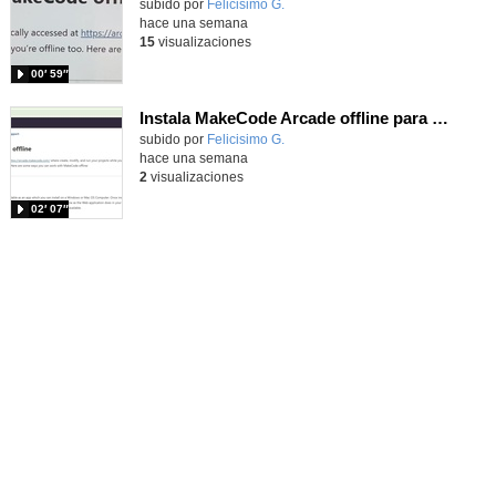
Contenido educativo.
subido por
Felicisimo G.
-
hace una semana
15
visualizaciones
00′ 59″
Instala MakeCode Arcade offline para programar grandes juegos sin necesidad de Internet
Contenido educativo.
subido por
Felicisimo G.
-
hace una semana
2
visualizaciones
02′ 07″