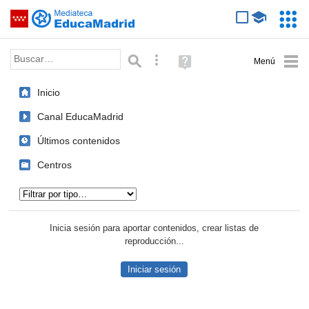
Mediateca de EducaMadrid
Saltar navegación
Servic
Educa
Palabra o frase:
Búsqueda avanzada
Ayuda
(en
ventana
Inicio
nueva)
Canal EducaMadrid
Últimos contenidos
Centros
Tipo de contenido:
Inicia sesión para aportar contenidos, crear listas de
reproducción...
Iniciar sesión