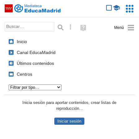
Mediateca de EducaMadrid
Saltar navegación
Servic
Educa
Palabra o frase:
Búsqueda avanzada
Ayuda
(en
ventana
Inicio
nueva)
Canal EducaMadrid
Últimos contenidos
Centros
Tipo de contenido:
Inicia sesión para aportar contenidos, crear listas de
reproducción...
Iniciar sesión