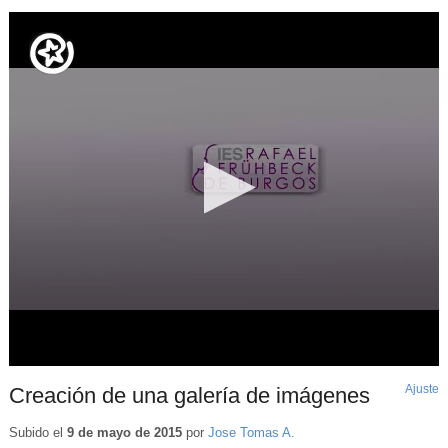
Ajuste
d
Creación de una galería de imágenes
p
Subido el
9 de mayo de 2015
por
Jose Tomas A.