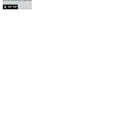
00′ 59″