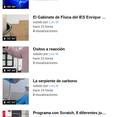
00′ 30″
El Gabinete de Física del IES Enrique Tierno Galván de Parla (Curso 25-26)
Contenido educativo.
subido por
Luis M.
-
hace 23 horas
4
visualizaciones
01′ 01″
Ositos a reacción
Contenido educativo.
subido por
Luis M.
-
hace 23 horas
3
visualizaciones
00′ 32″
La serpiente de carbono
Contenido educativo.
subido por
Luis M.
-
hace 24 horas
2
visualizaciones
01′ 01″
Programa con Scratch, 8 diferentes juegos para vivir la emoción de los partidos de España en el mundial 2026