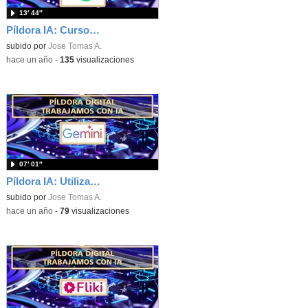
13′ 44″
Píldora IA: Cursos completos con Nolej
subido por
Jose Tomas A.
-
hace un año
-
135
visualizaciones
07′ 01″
Píldora IA: Utilización de Gemini Deep Research
subido por
Jose Tomas A.
-
hace un año
-
79
visualizaciones