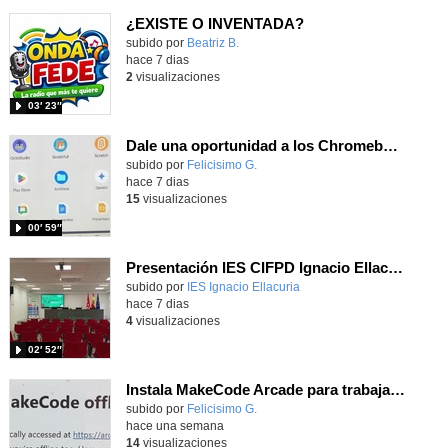
¿EXISTE O INVENTADA?
Contenido educativo.
subido por
Beatriz B.
-
hace 7 dias
2
visualizaciones
03′ 23″
Dale una oportunidad a los Chromebooks y utiliza un proyector para realizar talleres si no tienes pantallas táctiles
Contenido educativo.
subido por
Felicisimo G.
-
hace 7 dias
15
visualizaciones
00′ 59″
Presentación IES CIFPD Ignacio Ellacuría
Contenido educativo.
subido por
IES Ignacio Ellacuria
-
hace 7 dias
4
visualizaciones
02′ 52″
Instala MakeCode Arcade para trabajar offline en tu tablet, ordenador, Chromebook
Contenido educativo.
subido por
Felicisimo G.
-
hace una semana
14
visualizaciones