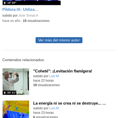
10′ 25″
Píldora IA: Utilización de Fliki
subido por
Jose Tomas A.
-
hace un año
-
15
visualizaciones
Ver más del mismo autor
Contenidos relacionados:
"Coheté": ¡Levitación flamígera!
Contenido educativo.
subido por
Luis M.
-
hace 22 horas
19
visualizaciones
00′ 21″
La energía ni se crea ni se destruye... ¡se experimenta! El Tierno en la Feria Madrid es Ciencia 2026
Contenido educativo.
subido por
Luis M.
-
hace 23 horas
6
visualizaciones