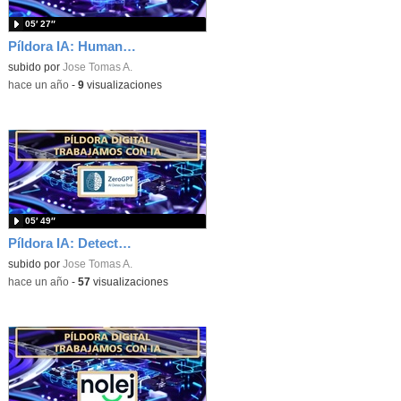
05′ 27″
Píldora IA: Humanizadores de textos IA
subido por
Jose Tomas A.
-
hace un año
-
9
visualizaciones
05′ 49″
Píldora IA: Detectores IA
subido por
Jose Tomas A.
-
hace un año
-
57
visualizaciones