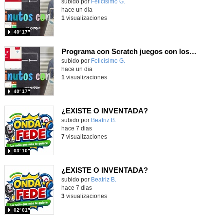
Contenido educativo.
subido por
Felicisimo G.
-
hace un dia
1
visualizaciones
40′ 17″
Programa con Scratch juegos con los partidos del mundial 2026 ganados por España
Contenido educativo.
subido por
Felicisimo G.
-
hace un dia
1
visualizaciones
40′ 17″
¿EXISTE O INVENTADA?
Contenido educativo.
subido por
Beatriz B.
-
hace 7 dias
7
visualizaciones
03′ 10″
¿EXISTE O INVENTADA?
Contenido educativo.
subido por
Beatriz B.
-
hace 7 dias
3
visualizaciones
02′ 01″