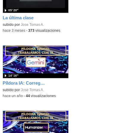
05′ 20″
La última clase
subido por
Jose Tomas A.
-
hace 3 meses
-
373
visualizaciones
14′ 16″
Píldora IA: Corregir trabajos PDF
subido por
Jose Tomas A.
-
hace un año
-
44
visualizaciones