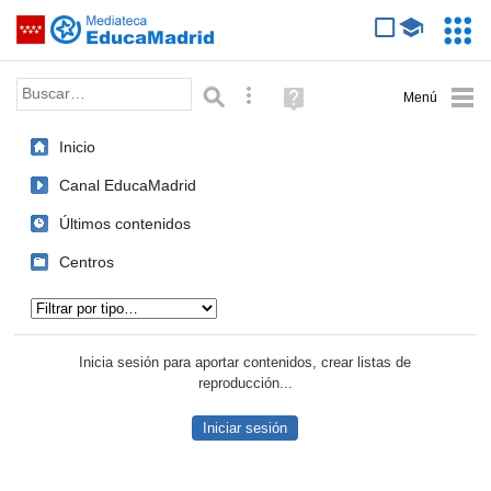
Mediateca de EducaMadrid
Saltar navegación
Servic
Educa
Palabra o frase:
Búsqueda avanzada
Ayuda
(en
ventana
Inicio
nueva)
Canal EducaMadrid
Últimos contenidos
Centros
Tipo de contenido:
Inicia sesión para aportar contenidos, crear listas de
reproducción...
Iniciar sesión