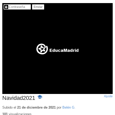
Contenido protegido…
Ajuste
d
Navidad2021
-
p
Contenido
educativo
Subido el
21 de diciembre de 2021
por
Belén G.
101
visualizaciones