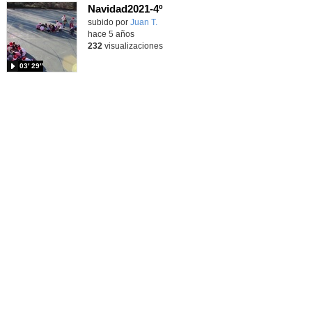
Navidad2021-4º
Contenido educativo.
subido por
Juan T.
-
hace 5 años
232
visualizaciones
03′ 29″