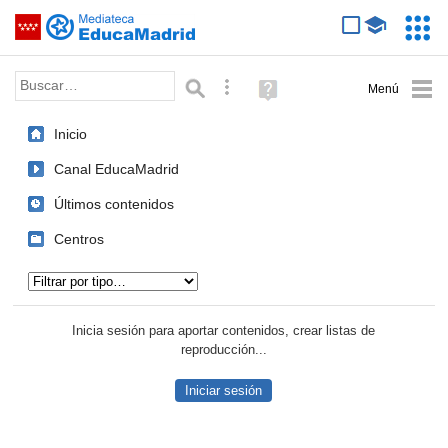
Mediateca de EducaMadrid
Saltar navegación
Servic
Educa
Palabra o frase:
Búsqueda avanzada
Ayuda
(en
ventana
Inicio
nueva)
Canal EducaMadrid
Últimos contenidos
Centros
Tipo de contenido:
Inicia sesión para aportar contenidos, crear listas de
reproducción...
Iniciar sesión