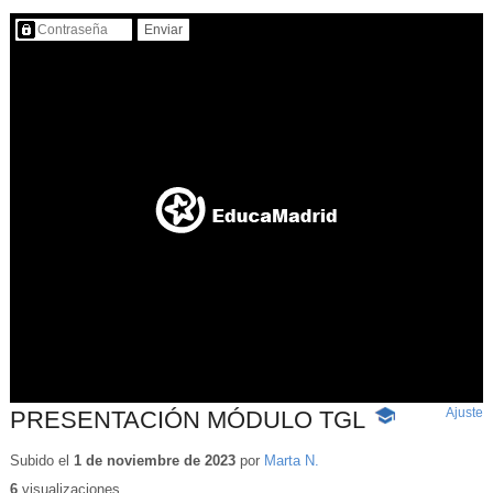
Contenido protegido…
Ajuste
d
PRESENTACIÓN MÓDULO TGL
-
p
Contenido
educativo
Subido el
1 de noviembre de 2023
por
Marta N.
6
visualizaciones