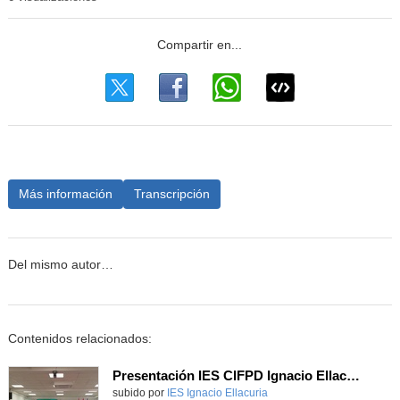
Más información
Transcripción
Del mismo autor…
Contenidos relacionados:
Presentación IES CIFPD Ignacio Ellacuría
Contenido educativo.
subido por
IES Ignacio Ellacuria
-