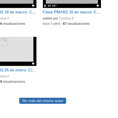
10′ 23″
Clase PMAR2 18 de marzo: Conformación Plásticos (fin) + etapas I3D
Clase PMAR2 15 de marzo: Conformación Plásticos
ativo.
lina F.
Contenido educativo.
subido por
Carolina F.
66
visualizaciones
-
hace 5 años
-
67
visualizaciones
Clase PMAR2 25 de enero: Circuito Serie
ativo.
lina F.
68
visualizaciones
Ver más del mismo autor