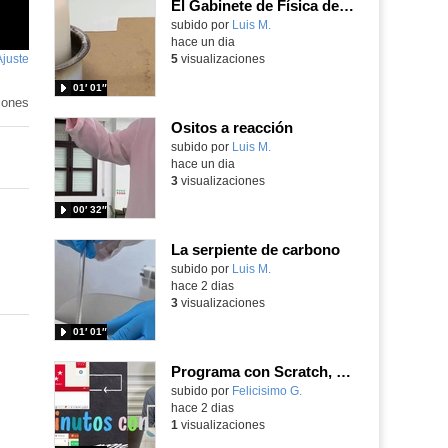
El Gabinete de Física del IES Enrique Tierno Galván de Parla (Curso 25-26)
Contenido educativo.
subido por
Luis M.
-
hace un dia
Ajuste
de
5
visualizaciones
pantalla
nido
01′ 01″
ivo
iones
Ositos a reacción
Contenido educativo.
subido por
Luis M.
-
hace un dia
3
visualizaciones
00′ 32″
La serpiente de carbono
Contenido educativo.
subido por
Luis M.
-
hace 2 dias
3
visualizaciones
01′ 01″
Programa con Scratch, 8 diferentes juegos para vivir la emoción de los partidos de España en el mundial 2026
Contenido educativo.
subido por
Felicisimo G.
-
hace 2 dias
1
visualizaciones