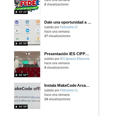
2
visualizaciones
03′ 23″
Dale una oportunidad a los Chromebooks y utiliza un proyector para realizar talleres si no tienes pantallas táctiles
Contenido educativo.
subido por
Felicisimo G.
-
hace una semana
17
visualizaciones
00′ 59″
Presentación IES CIFPD Ignacio Ellacuría
Contenido educativo.
subido por
IES Ignacio Ellacuria
-
hace una semana
4
visualizaciones
02′ 52″
Instala MakeCode Arcade para trabajar offline en tu tablet, ordenador, Chromebook
Contenido educativo.
subido por
Felicisimo G.
-
hace una semana
14
visualizaciones
00′ 59″