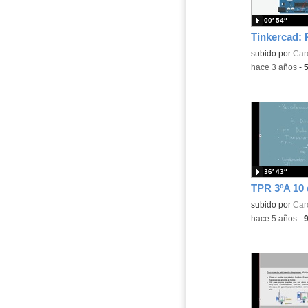
00′ 54″
Contenido educ
subido por
Caro
-
hace 3 años
-
36′ 43″
TPR 3ºA 10
Contenido educ
subido por
Caro
-
hace 5 años
-