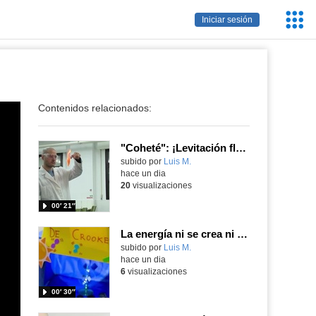
Servic
Iniciar sesión
Educa
Contenidos relacionados:
"Coheté": ¡Levitación flamígera!
Contenido educativo.
subido por
Luis M.
-
hace un dia
20
visualizaciones
00′ 21″
La energía ni se crea ni se destruye... ¡se experimenta! El Tierno en la Feria Madrid es Ciencia 2026
Contenido educativo.
subido por
Luis M.
-
hace un dia
6
visualizaciones
00′ 30″