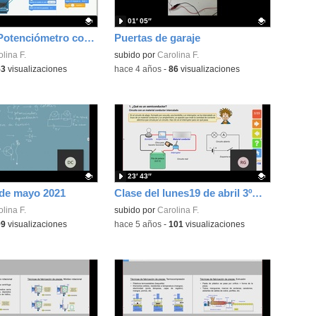
01′ 05″
Tinkercad: Potenciómetro con LED parte 1
Puertas de garaje
ativo.
lina F.
Contenido educativo.
subido por
Carolina F.
53
visualizaciones
-
hace 4 años
-
86
visualizaciones
23′ 43″
 de mayo 2021
Clase del lunes19 de abril 3ºA: Semiconductores: El diodo
ativo.
lina F.
Contenido educativo.
subido por
Carolina F.
99
visualizaciones
-
hace 5 años
-
101
visualizaciones