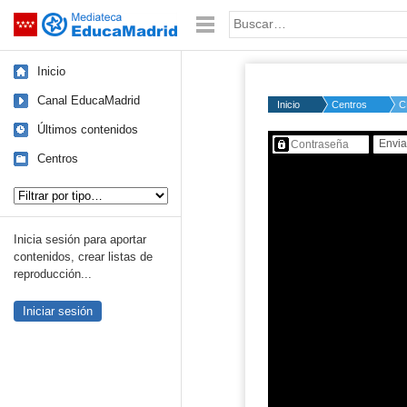
Mediateca de EducaMadrid
Saltar navegación
Palabra o frase:
Inicio
Canal EducaMadrid
Inicio
Centros
C
Últimos contenidos
Contenido protegido…
Centros
Tipo de contenido:
Inicia sesión para aportar
contenidos, crear listas de
reproducción...
Iniciar sesión