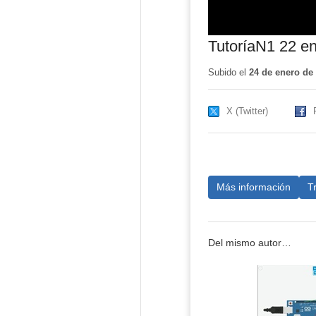
TutoríaN1 22 en
Subido el
24 de enero de
X (Twitter)
Más información
T
Del mismo autor…