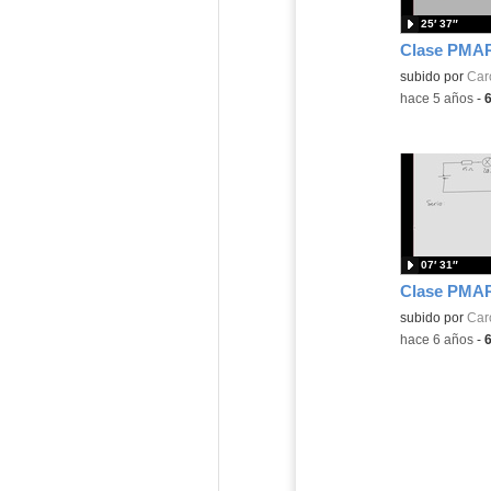
25′ 37″
Contenido educ
subido por
Caro
-
hace 5 años
-
07′ 31″
Contenido educ
subido por
Caro
-
hace 6 años
-