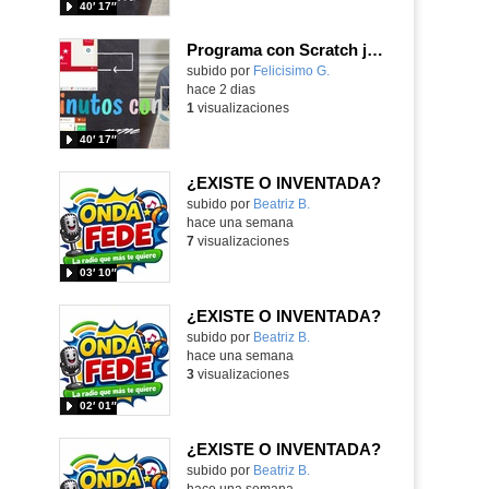
40′ 17″
Programa con Scratch juegos con los partidos del mundial 2026 ganados por España
Contenido educativo.
subido por
Felicisimo G.
-
hace 2 dias
1
visualizaciones
40′ 17″
¿EXISTE O INVENTADA?
Contenido educativo.
subido por
Beatriz B.
-
hace una semana
7
visualizaciones
03′ 10″
¿EXISTE O INVENTADA?
Contenido educativo.
subido por
Beatriz B.
-
hace una semana
3
visualizaciones
02′ 01″
¿EXISTE O INVENTADA?
Contenido educativo.
subido por
Beatriz B.
-
hace una semana