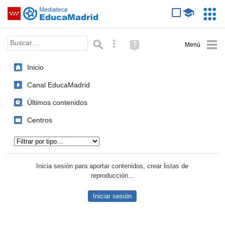
Mediateca de EducaMadrid
Saltar navegación
Servic
Educa
Palabra o frase:
Búsqueda avanzada
Ayuda
(en
ventana
Inicio
nueva)
Canal EducaMadrid
Últimos contenidos
Centros
Tipo de contenido:
Inicia sesión para aportar contenidos, crear listas de
reproducción...
Iniciar sesión