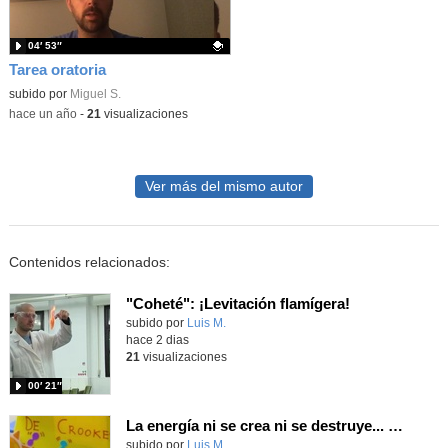
04′ 53″
Tarea oratoria
Contenido educativo.
subido por
Miguel S.
-
hace un año
-
21
visualizaciones
Ver más del mismo autor
Contenidos relacionados:
"Coheté": ¡Levitación flamígera!
Contenido educativo.
subido por
Luis M.
-
hace 2 dias
21
visualizaciones
00′ 21″
La energía ni se crea ni se destruye... ¡se experimenta! El Tierno en la Feria Madrid es Ciencia 2026
Contenido educativo.
subido por
Luis M.
-