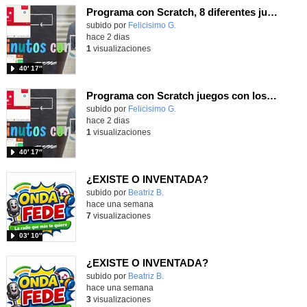
Programa con Scratch, 8 diferentes juegos para vivir la emoción de los partidos de España en el mundial 2026
Contenido educativo.
subido por
Felicisimo G.
-
hace 2 dias
1
visualizaciones
40′ 17″
Programa con Scratch juegos con los partidos del mundial 2026 ganados por España
Contenido educativo.
subido por
Felicisimo G.
-
hace 2 dias
1
visualizaciones
40′ 17″
¿EXISTE O INVENTADA?
Contenido educativo.
subido por
Beatriz B.
-
hace una semana
7
visualizaciones
03′ 10″
¿EXISTE O INVENTADA?
Contenido educativo.
subido por
Beatriz B.
-
hace una semana
3
visualizaciones