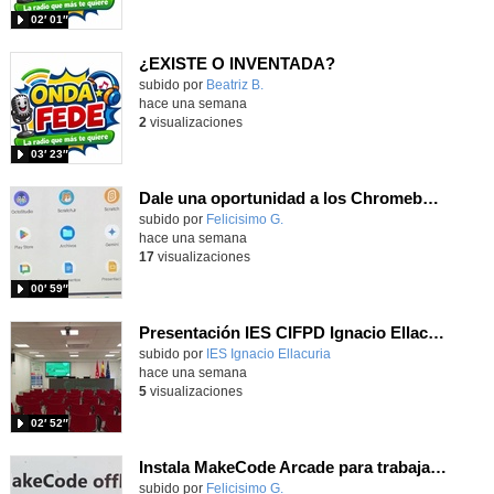
02′ 01″
¿EXISTE O INVENTADA?
Contenido educativo.
subido por
Beatriz B.
-
hace una semana
2
visualizaciones
03′ 23″
Dale una oportunidad a los Chromebooks y utiliza un proyector para realizar talleres si no tienes pantallas táctiles
Contenido educativo.
subido por
Felicisimo G.
-
hace una semana
17
visualizaciones
00′ 59″
Presentación IES CIFPD Ignacio Ellacuría
Contenido educativo.
subido por
IES Ignacio Ellacuria
-
hace una semana
5
visualizaciones
02′ 52″
Instala MakeCode Arcade para trabajar offline en tu tablet, ordenador, Chromebook
Contenido educativo.
subido por
Felicisimo G.
-