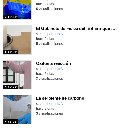
hace 2 dias
6
visualizaciones
00′ 30″
El Gabinete de Física del IES Enrique Tierno Galván de Parla (Curso 25-26)
Contenido educativo.
subido por
Luis M.
-
hace 2 dias
5
visualizaciones
01′ 01″
Ositos a reacción
Contenido educativo.
subido por
Luis M.
-
hace 2 dias
3
visualizaciones
00′ 32″
La serpiente de carbono
Contenido educativo.
subido por
Luis M.
-
hace 2 dias
3
visualizaciones
01′ 01″