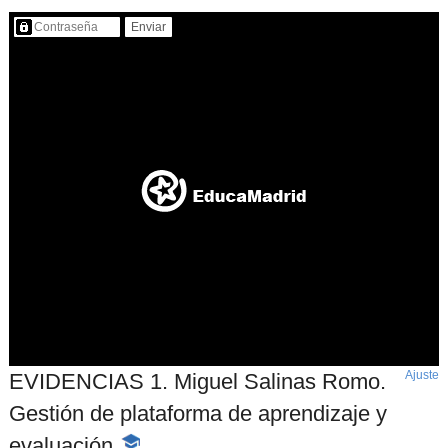
Contenido protegido…
Ajuste
d
EVIDENCIAS 1. Miguel Salinas Romo.
p
Gestión de plataforma de aprendizaje y
evaluación
-