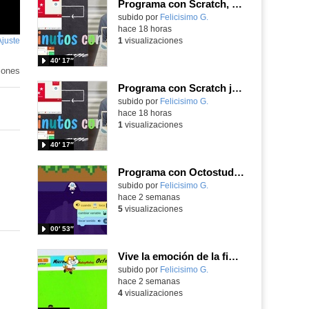
Programa con Scratch, 8 diferentes juegos para vivir la emoción de los partidos de España en el mundial 2026
Contenido educativo.
subido por
Felicisimo G.
-
hace 18 horas
Ajuste
de
1
visualizaciones
pantalla
40′ 17″
iones
Programa con Scratch juegos con los partidos del mundial 2026 ganados por España
Contenido educativo.
subido por
Felicisimo G.
-
hace 18 horas
1
visualizaciones
40′ 17″
Programa con Octostudio, un juego moviendo la tablet para ganar con España, el mundial 2026
Contenido educativo.
subido por
Felicisimo G.
-
hace 2 semanas
5
visualizaciones
00′ 53″
Vive la emoción de la final del mundial 2026, programando con Scratch un juego de toques.
Contenido educativo.
subido por
Felicisimo G.
-
hace 2 semanas
4
visualizaciones