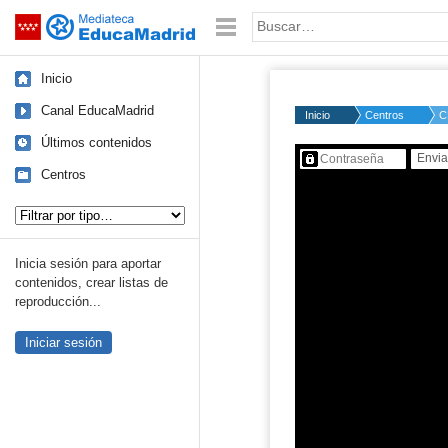
Mediateca de EducaMadrid
Saltar navegación
Palabra o frase:
Inicio
Canal EducaMadrid
Inicio
Centros
C
Últimos contenidos
Contenido protegido…
Centros
Tipo de contenido:
Inicia sesión para aportar
contenidos, crear listas de
reproducción...
Iniciar sesión