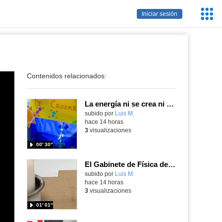
Servic
Iniciar sesión
Educa
Contenidos relacionados:
La energía ni se crea ni se destruye... ¡se experimenta! El Tierno en la Feria Madrid es Ciencia 2026
Contenido educativo.
subido por
Luis M.
-
hace 14 horas
3
visualizaciones
00′ 30″
El Gabinete de Física del IES Enrique Tierno Galván de Parla (Curso 25-26)
Contenido educativo.
subido por
Luis M.
-
hace 14 horas
3
visualizaciones
01′ 01″