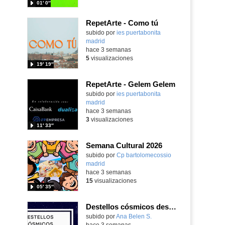
01′ 0″
RepetArte - Como tú
subido por
ies puertabonita
madrid
-
hace 3 semanas
5
visualizaciones
19′ 19″
RepetArte - Gelem Gelem
subido por
ies puertabonita
madrid
-
hace 3 semanas
3
visualizaciones
11′ 33″
Semana Cultural 2026
Contenido educativo.
subido por
Cp bartolomecossio
madrid
-
hace 3 semanas
15
visualizaciones
05′ 35″
Destellos cósmicos desde Aldebarán, alcanzar las estrellas
Contenido educativo.
subido por
Ana Belen S.
-
hace 3 semanas