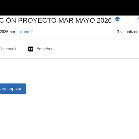
CIÓN PROYECTO MAR MAYO 2026
-
Contenido
educativo
2026
por
Juliana G.
3
visualizac
Facebook
Embeber
ranscripción