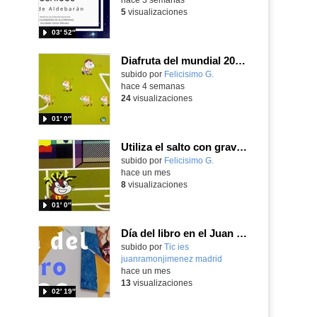
5
visualizaciones
03′ 52″
Diafruta del mundial 2026, programando con Scratch un juego de regates para el partido España contra Portugal
Contenido educativo.
subido por
Felicisimo G.
-
hace 4 semanas
24
visualizaciones
01′ 0″
Utiliza el salto con gravedad y las condiciones programando con Scratch para entrenar los saques de esquina para el partido contra Austria de la Selección
Contenido educativo.
subido por
Felicisimo G.
-
hace un mes
8
visualizaciones
01′ 0″
Día del libro en el Juan Ramón Jiménez 2026
Contenido educativo.
subido por
Tic ies
juanramonjimenez madrid
-
hace un mes
13
visualizaciones
02′ 19″