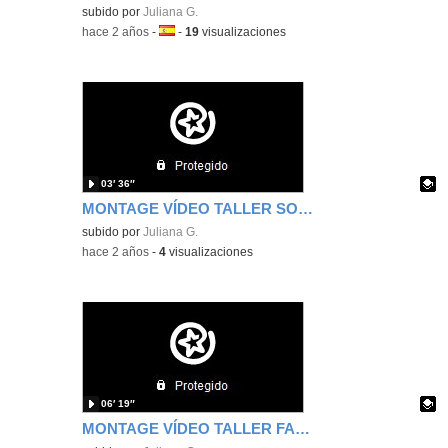
Contenido educativo.
subido por
Juliana G.
-
hace 2 años
-
Idioma:
-
19
visualizaciones
03′ 36″
MONTAGE VÍDEO TALLER SOMOS PINTORES JUNIO 2024
Contenido educativo.
subido por
Juliana G.
-
hace 2 años
-
4
visualizaciones
06′ 19″
MONTAGE VÍDEO TALLER FAMILIAS SOMOS PINTORES EI2024