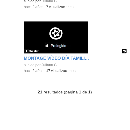
Contenido educativo.
subido por
Juliana G.
-
hace 2 años
-
7
visualizaciones
04′ 33″
MONTAGE VÍDEO DÍA FAMILIAS 2024
- Contenido e
Contenido educativo.
subido por
Juliana G.
-
hace 2 años
-
17
visualizaciones
21
resultados (página
1
de
1
)