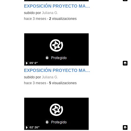
EXPOSICIÓN PROYECTO MAR HUGO MAYO 2026
Contenido educativo.
subido por
Juliana G.
-
hace 3 meses
-
2
visualizaciones
05′ 0″
EXPOSICIÓN PROYECTO MAR DAVID ABRIL 2026
Contenido educativo.
subido por
Juliana G.
-
hace 3 meses
-
5
visualizaciones
02′ 26″