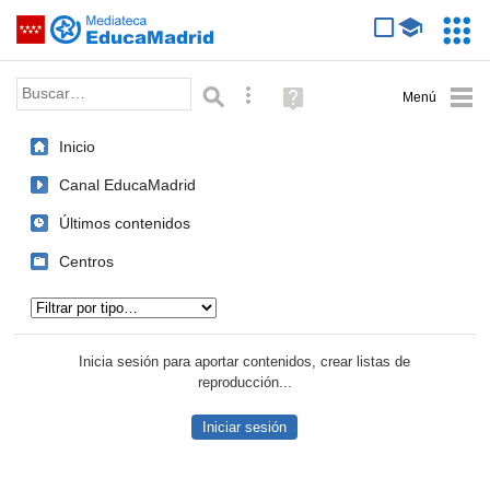
Mediateca de EducaMadrid
Saltar navegación
Servic
Educa
Palabra o frase:
Búsqueda avanzada
Ayuda
(en
ventana
Inicio
nueva)
Canal EducaMadrid
Últimos contenidos
Centros
Tipo de contenido:
Inicia sesión para aportar contenidos, crear listas de
reproducción...
Iniciar sesión