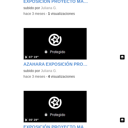
EXPOSICIÓN PROYECTO MAR DANIEL ABRIL 2026
Contenido educativo.
subido por
Juliana G.
-
hace 3 meses
-
1
visualizaciones
07′ 19″
AZAHARA EXPOSICIÓN PROYECTO MAR ABRIL 2026
Contenido educativo.
subido por
Juliana G.
-
hace 3 meses
-
4
visualizaciones
05′ 29″
EXPOSICIÓN PROYECTO MAR ALMA ABRIL 2026