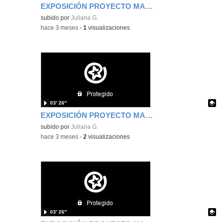
EXPOSICIÓN PROYECTO MAR ENZO ABRIL 2026
Contenido educativo.
subido por
Juliana G.
-
hace 3 meses
-
1
visualizaciones
03′ 26″
EXPOSICIÓN PROYECTO MAR DANIEL ABRIL 2026
Contenido educativo.
subido por
Juliana G.
-
hace 3 meses
-
2
visualizaciones
03′ 26″