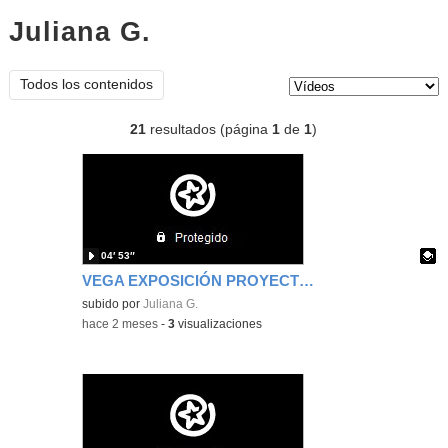
Juliana G.
vídeos
Tipo de contenido:
Todos los contenidos
21
resultados (página
1
de
1
)
04′ 53″
VEGA EXPOSICIÓN PROYECTO MAR MAYO 2026
Contenido educativo.
subido por
Juliana G.
-
hace 2 meses
-
3
visualizaciones