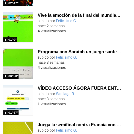
02′ 47″
Vive la emoción de la final del mundial 2026, programando con Scratch un juego de toques.
Contenido educativo.
subido por
Felicisimo G.
-
hace 2 semanas
4
visualizaciones
01′ 0″
Programa con Scratch un juego sanferminero con Mikel Merino evitando toros y dando toques al balón.
Contenido educativo.
subido por
Felicisimo G.
-
hace 3 semanas
4
visualizaciones
00′ 58″
VÍDEO ACCESO ÁGORA FUERA ENTORNO ESCUELA
Contenido educativo.
subido por
Santiago R.
-
hace 3 semanas
1
visualizaciones
01′ 57″
Juega la semifinal contra Francia con un juego utilizando el ángulo para centrar a Nico Williams
Contenido educativo.
subido por
Felicisimo G.
-