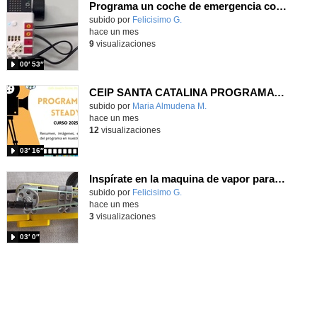
Programa un coche de emergencia con MakeCode y constrúyelo con Nezha
Contenido educativo.
subido por
Felicisimo G.
-
hace un mes
9
visualizaciones
00′ 53″
CEIP SANTA CATALINA PROGRAMA READY, STEADY, GO! 2025-26
Contenido educativo.
subido por
Maria Almudena M.
-
hace un mes
12
visualizaciones
03′ 16″
Inspírate en la maquina de vapor para construir con Nezha una mecanismo que transforma movimiento circular en lineal
Contenido educativo.
subido por
Felicisimo G.
-
hace un mes
3
visualizaciones
03′ 0″