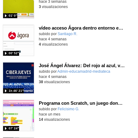
hace 3 semanas
3
visualizaciones
01′ 0″
vídeo acceso Ágora dentro entorno escuela
Contenido educativo.
subido por
Santiago R.
-
hace 4 semanas
4
visualizaciones
00′ 52″
José Ángel Álvarez: Del rojo al azul, volumen III
subido por
Admin-educamadrid-mediateca
-
hace 4 semanas
38
visualizaciones
1h 46′ 21″
Programa con Scratch, un juego donde tu personaje se mueva por un campo de minas usando el sonido para evitarlas
Contenido educativo.
subido por
Felicisimo G.
-
hace un mes
14
visualizaciones
07′ 24″