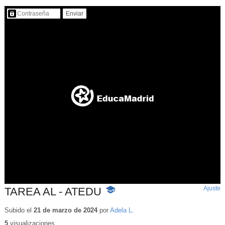
Contenido protegido…
Ajuste
d
TAREA AL - ATEDU
-
p
Contenido
educativo
Subido el
21 de marzo de 2024
por
Adela L.
5
visualizaciones