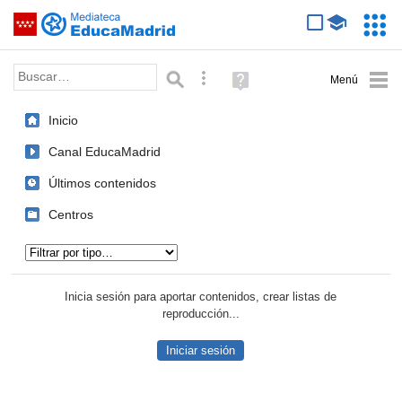
Mediateca de EducaMadrid
Saltar navegación
Servic
Educa
Palabra o frase:
Búsqueda avanzada
Ayuda
(en
ventana
Inicio
nueva)
Canal EducaMadrid
Últimos contenidos
Centros
Tipo de contenido:
Inicia sesión para aportar contenidos, crear listas de
reproducción...
Iniciar sesión