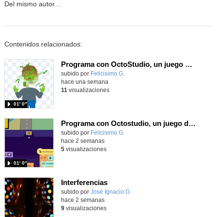
Del mismo autor…
Contenidos relacionados:
Programa con OctoStudio, un juego homenajeando al House of the dead con Zombies
Contenido educativo.
subido por
Felicisimo G.
-
hace una semana
11
visualizaciones
01′ 0″
Programa con Octostudio, un juego de Educación Víal cruzando un paso de cebra.
Contenido educativo.
subido por
Felicisimo G.
-
hace 2 semanas
5
visualizaciones
01′ 0″
Interferencias
Contenido educativo.
subido por
José Ignacio G.
-
hace 2 semanas
9
visualizaciones