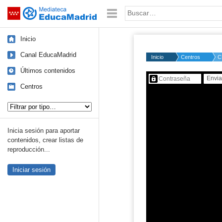
Mediateca de EducaMadrid
Saltar navegación
Palabra o frase:
Inicio
Canal EducaMadrid
Inicio
Centros
C
Últimos contenidos
Contenido protegido…
Centros
Tipo de contenido:
Inicia sesión para aportar
contenidos, crear listas de
reproducción...
Iniciar sesión