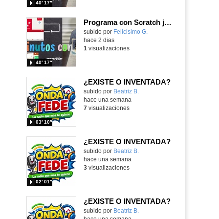
40′ 17″
Programa con Scratch juegos con los partidos del mundial 2026 ganados por España
Contenido educativo.
subido por
Felicisimo G.
-
hace 2 dias
1
visualizaciones
40′ 17″
¿EXISTE O INVENTADA?
Contenido educativo.
subido por
Beatriz B.
-
hace una semana
7
visualizaciones
03′ 10″
¿EXISTE O INVENTADA?
Contenido educativo.
subido por
Beatriz B.
-
hace una semana
3
visualizaciones
02′ 01″
¿EXISTE O INVENTADA?
Contenido educativo.
subido por
Beatriz B.
-
hace una semana