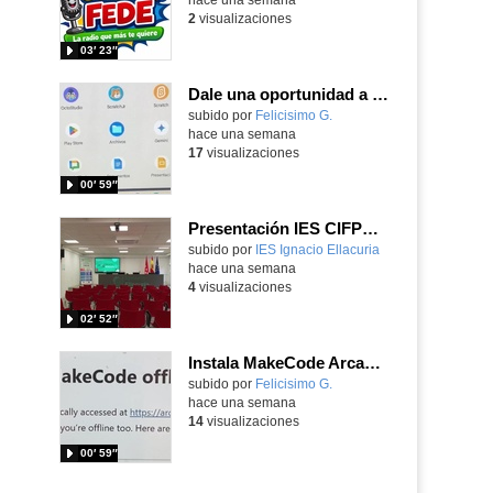
2
visualizaciones
03′ 23″
Dale una oportunidad a los Chromebooks y utiliza un proyector para realizar talleres si no tienes pantallas táctiles
Contenido educativo.
subido por
Felicisimo G.
-
hace una semana
17
visualizaciones
00′ 59″
Presentación IES CIFPD Ignacio Ellacuría
Contenido educativo.
subido por
IES Ignacio Ellacuria
-
hace una semana
4
visualizaciones
02′ 52″
Instala MakeCode Arcade para trabajar offline en tu tablet, ordenador, Chromebook
Contenido educativo.
subido por
Felicisimo G.
-
hace una semana
14
visualizaciones
00′ 59″