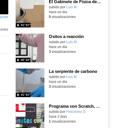
El Gabinete de Física del IES Enrique Tierno Galván de Parla (Curso 25-26)
Contenido educativo.
subido por
Luis M.
-
hace un dia
Ajuste
de
5
visualizaciones
pantalla
01′ 01″
iones
Ositos a reacción
Contenido educativo.
subido por
Luis M.
-
hace un dia
3
visualizaciones
00′ 32″
La serpiente de carbono
Contenido educativo.
subido por
Luis M.
-
hace un dia
3
visualizaciones
01′ 01″
Programa con Scratch, 8 diferentes juegos para vivir la emoción de los partidos de España en el mundial 2026
Contenido educativo.
subido por
Felicisimo G.
-
hace 2 dias
1
visualizaciones