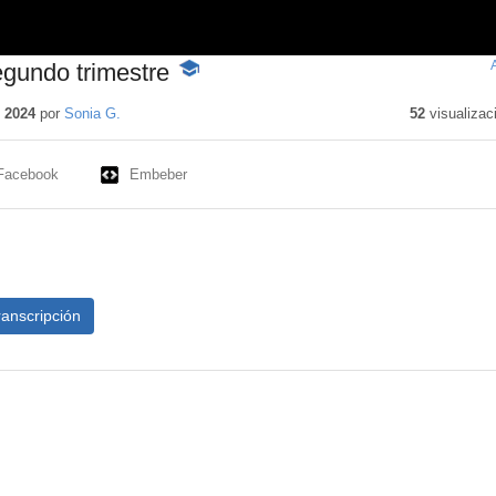
gundo trimestre
-
Contenido
educativo
 2024
por
Sonia G.
52
visualizac
Facebook
Embeber
ranscripción