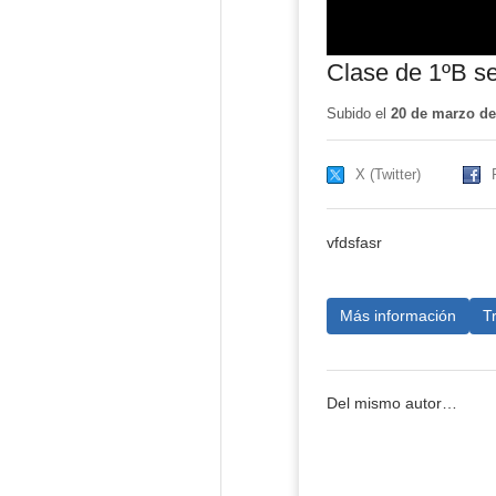
Clase de 1ºB se
Subido el
20 de marzo de
X (Twitter)
vfdsfasr
Más información
T
Del mismo autor…