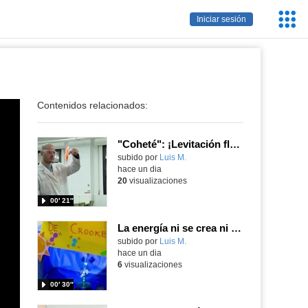
Servic
Iniciar sesión
Educa
Contenidos relacionados:
"Coheté": ¡Levitación flamígera!
Contenido educativo.
subido por
Luis M.
-
hace un dia
20
visualizaciones
00′ 21″
La energía ni se crea ni se destruye... ¡se experimenta! El Tierno en la Feria Madrid es Ciencia 2026
Contenido educativo.
subido por
Luis M.
-
hace un dia
6
visualizaciones
00′ 30″