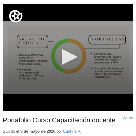
Ajuste
d
Portafolio Curso Capacitación docente
p
Subido el
9 de mayo de 2026
por
Cristina V.