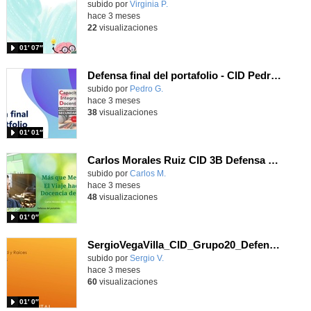
subido por
Virginia P.
-
hace 3 meses
22
visualizaciones
01′ 07″
Defensa final del portafolio - CID Pedro González Grupo 08 Curso 2025/26
subido por
Pedro G.
-
hace 3 meses
38
visualizaciones
01′ 01″
Carlos Morales Ruiz CID 3B Defensa portafolio digital
Contenido educativo.
subido por
Carlos M.
-
hace 3 meses
48
visualizaciones
01′ 0″
SergioVegaVilla_CID_Grupo20_Defensa final del Portafolio
subido por
Sergio V.
-
hace 3 meses
60
visualizaciones
01′ 0″