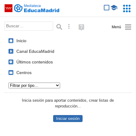
Mediateca de EducaMadrid
Saltar navegación
Servic
Educa
Palabra o frase:
Búsqueda avanzada
Ayuda
(en
ventana
Inicio
nueva)
Canal EducaMadrid
Últimos contenidos
Centros
Tipo de contenido:
Inicia sesión para aportar contenidos, crear listas de
reproducción...
Iniciar sesión