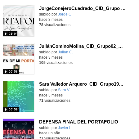
JorgeConejeroCuadrado_CID_Grupo 06_Defensa del portafolio
subido por
Jorge C.
-
hace 3 meses
78
visualizaciones
01′ 0″
JuliánCominoMolina_CID_Grupo02_Defensa del portafolio (video)
Contenido educativo.
subido por
Julian C.
-
hace 3 meses
105
visualizaciones
00′ 56″
Sara Valledor Arquero_CID_Grupo19_Defensa portafolio digital
Contenido educativo.
subido por
Sara V.
-
hace 3 meses
71
visualizaciones
00′ 56″
DEFENSA FINAL DEL PORTAFOLIO
Contenido educativo.
subido por
Javier L.
-
hace un año
77
visualizaciones