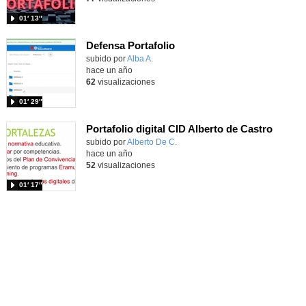
01′ 13″
Defensa Portafolio
Contenido educativo.
subido por
Alba A.
-
hace un año
62
visualizaciones
01′ 29″
Portafolio digital CID Alberto de Castro
Contenido educativo.
subido por
Alberto De C.
-
hace un año
52
visualizaciones
01′ 17″