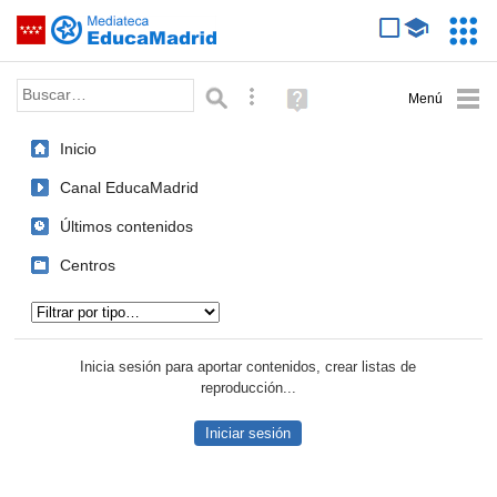
Mediateca de EducaMadrid
Saltar navegación
Servic
Educa
Palabra o frase:
Búsqueda avanzada
Ayuda
(en
ventana
Inicio
nueva)
Canal EducaMadrid
Últimos contenidos
Centros
Tipo de contenido:
Inicia sesión para aportar contenidos, crear listas de
reproducción...
Iniciar sesión