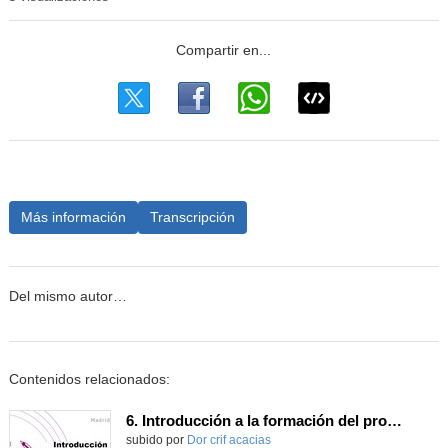
Más información
Transcripción
Del mismo autor…
Contenidos relacionados:
6. Introducción a la formación del profesorado desde la evidencia_Jorge Úbeda Gómez - CONGRESO INNOVACIÓN, FORMACIÓN Y ACOMPAÑAMIENTO DESDE LA EVIDENCIA
Contenido educativo.
subido por
Dor crif acacias
-