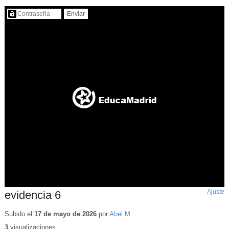
Contenido protegido…
Ajuste
d
evidencia 6
p
Subido el
17 de mayo de 2026
por
Abel M.
3
visualizaciones