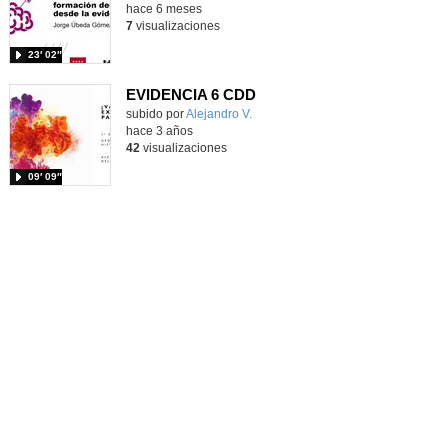
hace 6 meses
7
visualizaciones
23′ 02″
EVIDENCIA 6 CDD
Contenido educativo.
subido por
Alejandro V.
-
hace 3 años
42
visualizaciones
09′ 09″