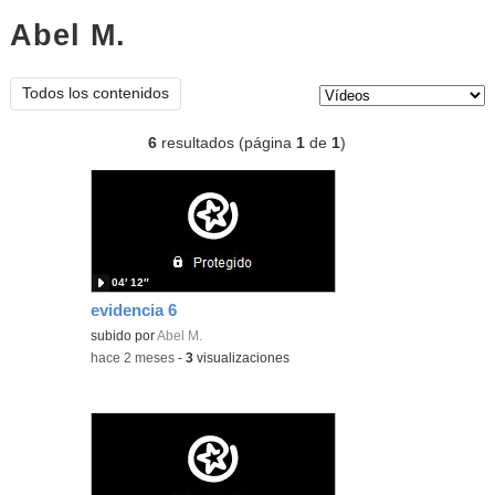
Abel M.
vídeos
Tipo de contenido:
Todos los contenidos
6
resultados (página
1
de
1
)
04′ 12″
evidencia 6
subido por
Abel M.
-
hace 2 meses
-
3
visualizaciones