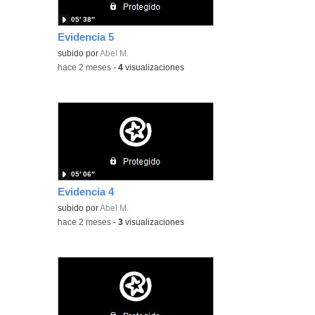
05′ 38″
Evidencia 5
subido por
Abel M.
-
hace 2 meses
-
4
visualizaciones
05′ 06″
Evidencia 4
subido por
Abel M.
-
hace 2 meses
-
3
visualizaciones