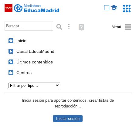
Mediateca de EducaMadrid
Saltar navegación
Servic
Educa
Palabra o frase:
Búsqueda avanzada
Ayuda
(en
ventana
Inicio
nueva)
Canal EducaMadrid
Últimos contenidos
Centros
Tipo de contenido:
Inicia sesión para aportar contenidos, crear listas de
reproducción...
Iniciar sesión