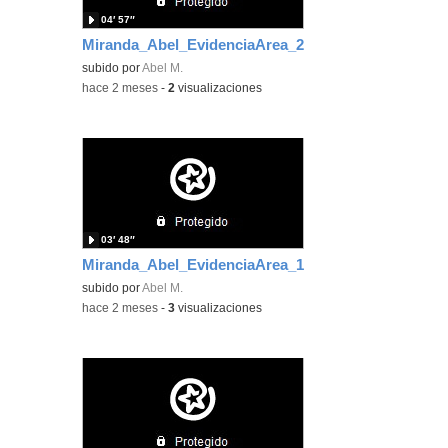
04′ 57″
Miranda_Abel_EvidenciaArea_2
subido por
Abel M.
-
hace 2 meses
-
2
visualizaciones
03′ 48″
Miranda_Abel_EvidenciaArea_1
subido por
Abel M.
-
hace 2 meses
-
3
visualizaciones