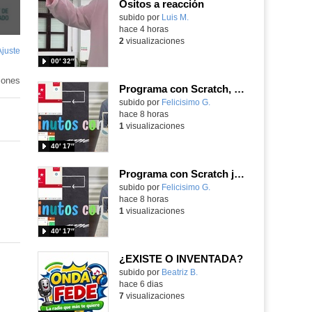
Ositos a reacción
Contenido educativo.
subido por
Luis M.
-
hace 4 horas
2
visualizaciones
Ajuste
de
00′ 32″
pantalla
iones
Programa con Scratch, 8 diferentes juegos para vivir la emoción de los partidos de España en el mundial 2026
Contenido educativo.
subido por
Felicisimo G.
-
hace 8 horas
1
visualizaciones
40′ 17″
Programa con Scratch juegos con los partidos del mundial 2026 ganados por España
Contenido educativo.
subido por
Felicisimo G.
-
hace 8 horas
1
visualizaciones
40′ 17″
¿EXISTE O INVENTADA?
Contenido educativo.
subido por
Beatriz B.
-
hace 6 dias
7
visualizaciones