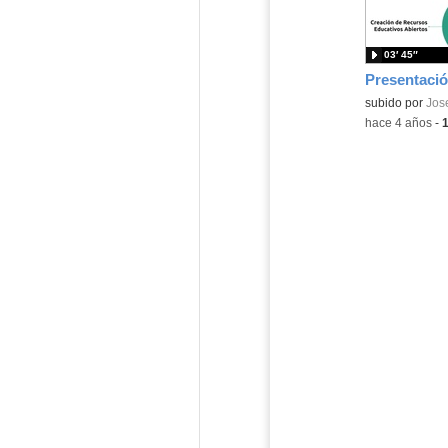
03′ 45″
subido por
Jos
-
hace 4 años
-