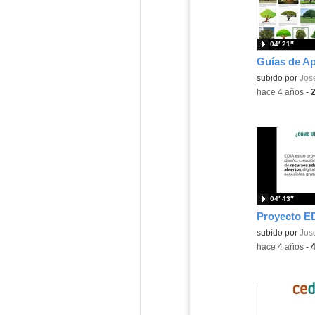
04′ 21″
subido por
Jos
-
hace 4 años
-
04′ 43″
Contenido educ
subido por
Jos
-
hace 4 años
-