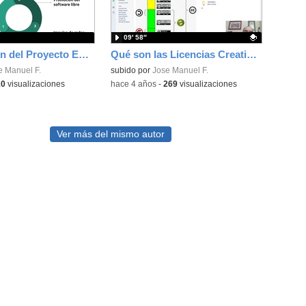
09′ 58″
Presentación del Proyecto EDIA del CEDEC
Qué son las Licencias Creative Commons y cómo usarlas.
e Manuel F.
Contenido educativo.
subido por
Jose Manuel F.
10
visualizaciones
-
hace 4 años
-
269
visualizaciones
Ver más del mismo autor