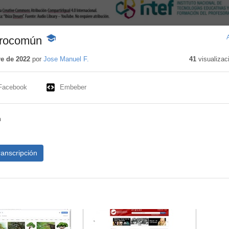
Procomún
-
Contenido
educativo
e de 2022
por
Jose Manuel F.
41
visualizac
Facebook
Embeber
n
ranscripción