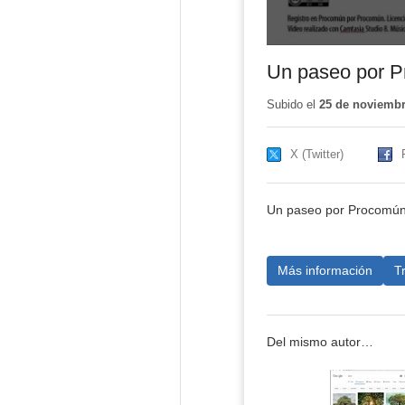
Un paseo por 
Subido el
25 de noviembr
X (Twitter)
Un paseo por Procomú
Más información
T
Del mismo autor…