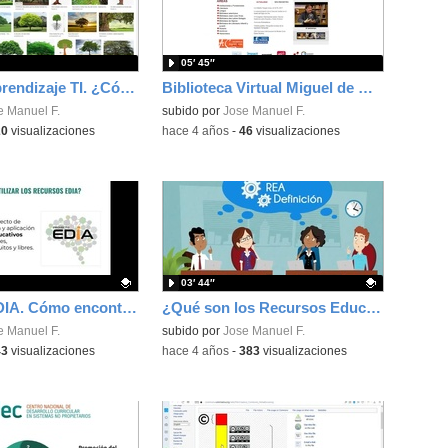
05′ 45″
Guías de Aprendizaje TI. ¿Cómo buscar imágenes CC en Google?
Biblioteca Virtual Miguel de Cervantes - Buscador
e Manuel F.
subido por
Jose Manuel F.
20
visualizaciones
-
hace 4 años
-
46
visualizaciones
03′ 44″
Proyecto EDIA. Cómo encontrar y comenzar a usar un recurso
¿Qué son los Recursos Educativos Abiertos (REA)?
ativo.
e Manuel F.
Contenido educativo.
subido por
Jose Manuel F.
43
visualizaciones
-
hace 4 años
-
383
visualizaciones