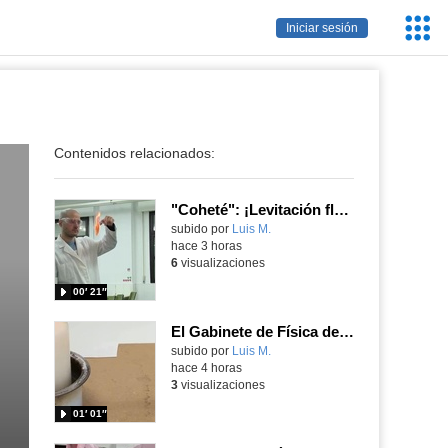
Servic
Iniciar sesión
Educa
Contenidos relacionados:
"Coheté": ¡Levitación flamígera!
Contenido educativo.
subido por
Luis M.
-
hace 3 horas
6
visualizaciones
00′ 21″
El Gabinete de Física del IES Enrique Tierno Galván de Parla (Curso 25-26)
Contenido educativo.
subido por
Luis M.
-
hace 4 horas
3
visualizaciones
01′ 01″