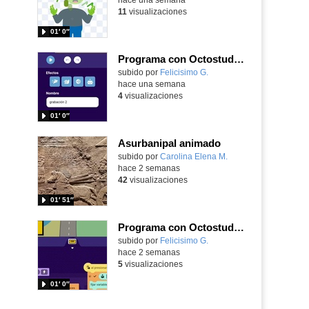
11
visualizaciones
01′ 0″
Programa con Octostudio, una animación utilizando la cámara para una foto y audio y texto para comunicar.
Contenido educativo.
subido por
Felicisimo G.
-
hace una semana
4
visualizaciones
01′ 0″
Asurbanipal animado
Contenido educativo.
subido por
Carolina Elena M.
-
hace 2 semanas
42
visualizaciones
01′ 51″
Programa con Octostudio, un juego de Educación Víal cruzando un paso de cebra.
Contenido educativo.
subido por
Felicisimo G.
-
hace 2 semanas
5
visualizaciones
01′ 0″