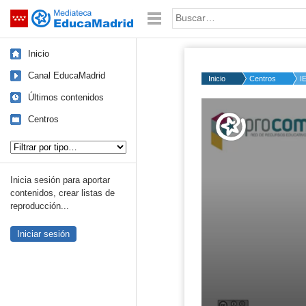
Mediateca de EducaMadrid
Saltar navegación
Palabra o frase:
Inicio
Canal EducaMadrid
Inicio
Centros
I
Últimos contenidos
Volume
50%
Centros
Tipo de contenido:
Inicia sesión para aportar
contenidos, crear listas de
reproducción...
Iniciar sesión