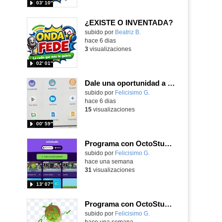
03′ 10″
¿EXISTE O INVENTADA?
Contenido educativo.
subido por
Beatriz B.
-
hace 6 dias
3
visualizaciones
02′ 01″
Dale una oportunidad a los Chromebooks y utiliza un proyector para realizar talleres si no tienes pantallas táctiles
Contenido educativo.
subido por
Felicisimo G.
-
hace 6 dias
15
visualizaciones
00′ 59″
Programa con OctoStudio, un juego de disparos contra Zombies con un cargador basado en el House of the dead
Contenido educativo.
subido por
Felicisimo G.
-
hace una semana
31
visualizaciones
13′ 07″
Programa con OctoStudio, un juego homenajeando al House of the dead con Zombies
Contenido educativo.
subido por
Felicisimo G.
-
hace una semana