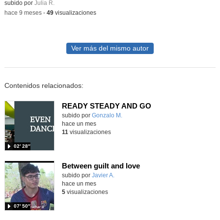
Contenido educativo.
subido por
Julia R.
-
hace 9 meses
-
49
visualizaciones
Ver más del mismo autor
Contenidos relacionados:
READY STEADY AND GO
Contenido educativo.
subido por
Gonzalo M.
-
hace un mes
11
visualizaciones
02′ 28″
Between guilt and love
subido por
Javier A.
-
hace un mes
5
visualizaciones
07′ 50″