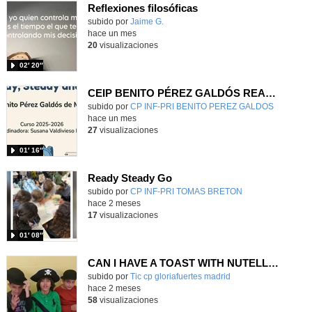
Reflexiones filosóficas
Contenido educativo.
subido por
Jaime G.
-
hace un mes
20
visualizaciones
02′ 20″
CEIP BENITO PÉREZ GALDÓS READY, STEADY & GO
Contenido educativo.
subido por
CP INF-PRI BENITO PEREZ GALDOS
-
hace un mes
27
visualizaciones
01′ 16″
Ready Steady Go
Contenido educativo.
subido por
CP INF-PRI TOMAS BRETON
-
hace 2 meses
17
visualizaciones
01′ 08″
CAN I HAVE A TOAST WITH NUTELLA? 4ºB
Contenido educativo.
subido por
Tic cp gloriafuertes madrid
-
hace 2 meses
58
visualizaciones