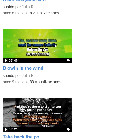
Contenido educativo.
subido por
Julia R.
-
hace 8 meses
-
8
visualizaciones
02′ 45″
Blowin in the wind
Contenido educativo.
subido por
Julia R.
-
hace 9 meses
-
33
visualizaciones
03′ 23″
Take back the power_ The Interrupters