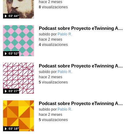
hace 2 meses
8
visualizaciones
03′ 44″
Podcast sobre Proyecto eTwinning Antoni Gaudí nº 7 (en castellano)
Contenido educativo.
subido por
Pablo R.
-
hace 2 meses
4
visualizaciones
03′ 52″
Podcast sobre Proyecto eTwinning Antoni Gaudí nº 6 (en castellano)
Contenido educativo.
subido por
Pablo R.
-
hace 2 meses
5
visualizaciones
03′ 27″
Podcast sobre Proyecto eTwinning Antoni Gaudí nº 5 (en castellano)
Contenido educativo.
subido por
Pablo R.
-
hace 2 meses
5
visualizaciones
03′ 18″