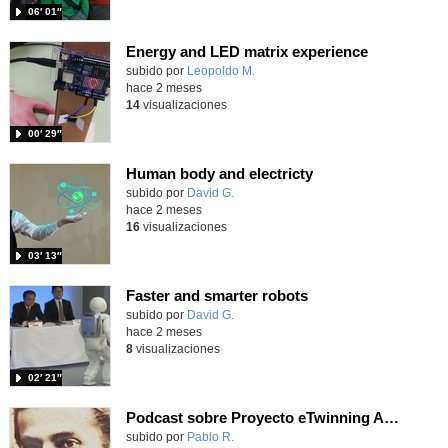
06′ 01″
Energy and LED matrix experience
Contenido educativo.
subido por
Leopoldo M.
-
hace 2 meses
14
visualizaciones
00′ 29″
Human body and electricty
Contenido educativo.
subido por
David G.
-
hace 2 meses
16
visualizaciones
03′ 13″
Faster and smarter robots
Contenido educativo.
subido por
David G.
-
hace 2 meses
8
visualizaciones
02′ 21″
Podcast sobre Proyecto eTwinning Antoni Gaudí nº 8 (en castellano)
Contenido educativo.
subido por
Pablo R.
-