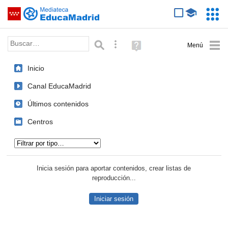
Mediateca de EducaMadrid
Saltar navegación
Servic
Educa
Palabra o frase:
Búsqueda avanzada
Ayuda
(en
ventana
Inicio
nueva)
Canal EducaMadrid
Últimos contenidos
Centros
Tipo de contenido:
Inicia sesión para aportar contenidos, crear listas de
reproducción...
Iniciar sesión