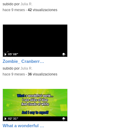
Contenido educativo.
subido por
Julia R.
-
hace 9 meses
-
42
visualizaciones
05′ 08″
Zombie_ Cranberries
Contenido educativo.
subido por
Julia R.
-
hace 9 meses
-
36
visualizaciones
02′ 31″
What a wonderful world