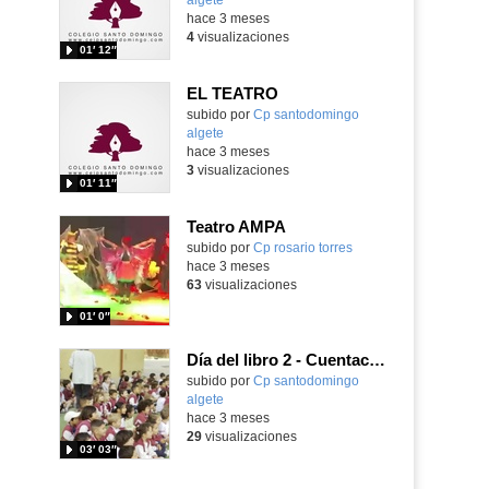
hace 3 meses
4
visualizaciones
01′ 12″
EL TEATRO
Contenido educativo.
subido por
Cp santodomingo
algete
-
hace 3 meses
3
visualizaciones
01′ 11″
Teatro AMPA
Contenido educativo.
subido por
Cp rosario torres
-
hace 3 meses
63
visualizaciones
01′ 0″
Día del libro 2 - Cuentacuentos y teatro
subido por
Cp santodomingo
algete
-
hace 3 meses
29
visualizaciones
03′ 03″