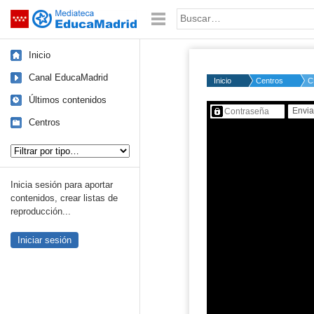
Mediateca de EducaMadrid
Saltar navegación
Palabra o frase:
Inicio
Canal EducaMadrid
Inicio
Centros
C
Últimos contenidos
Contenido protegido…
Centros
Tipo de contenido:
Inicia sesión para aportar
contenidos, crear listas de
reproducción...
Iniciar sesión