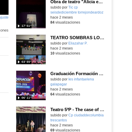
Obra de teatro "Alicia en el País de las Maravillas"
Contenido educativo.
subido por
Tic cp
seisdediciembre torrejondeardoz
-
Ajuste
de
hace 2 meses
84
visualizaciones
pantalla
17′ 51″
iones
TEATRO SOMBRAS LOS TRES BANDIDOS
Contenido educativo.
subido por
Eliazahar P.
-
hace 2 meses
10
visualizaciones
03′ 55″
Graduación Formación Profesional 2025-26
subido por
Ies infantaelena
galapagar
-
hace 2 meses
64
visualizaciones
06′ 11″
Teatro 5ºP - The case of the missing school
subido por
Cp ciudaddecolumbia
trescantos
-
hace 2 meses
69
visualizaciones