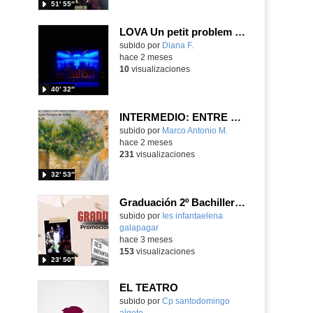
51′ 55″
LOVA Un petit problem (EscARTgo opera company)
Contenido educativo.
subido por
Diana F.
-
hace 2 meses
10
visualizaciones
40′ 32″
INTERMEDIO: ENTRE DOS MUNDOS
Contenido educativo.
subido por
Marco Antonio M.
-
hace 2 meses
231
visualizaciones
32′ 53″
Graduación 2º Bachillerato 2025-26
subido por
Ies infantaelena
galapagar
-
hace 3 meses
153
visualizaciones
23′ 50″
EL TEATRO
Contenido educativo.
subido por
Cp santodomingo
algete
-