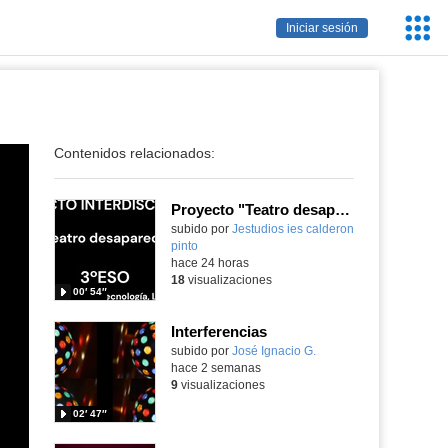
Servic
Iniciar sesión
Educa
Contenidos relacionados:
Proyecto "Teatro desaparecido"
Contenido educativo.
subido por
Jestudios ies calderon
pinto
-
hace 24 horas
18
visualizaciones
00′ 54″
Interferencias
Contenido educativo.
subido por
José Ignacio G.
-
hace 2 semanas
9
visualizaciones
02′ 47″