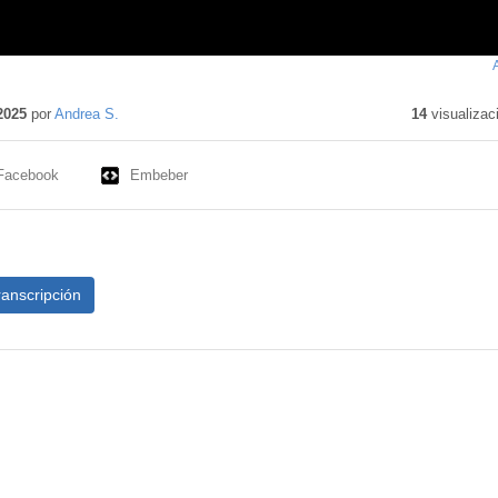
o
o
2025
por
Andrea S.
14
visualizac
Facebook
Embeber
ranscripción