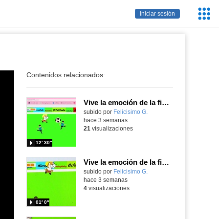
Servic
Iniciar sesión
Educa
Contenidos relacionados:
Vive la emoción de la final del mundial programando con Scratch, un juego de toques y esquivar contrarios
Contenido educativo.
subido por
Felicisimo G.
-
hace 3 semanas
21
visualizaciones
12′ 30″
Vive la emoción de la final del mundial 2026, programando con Scratch un juego de toques.
Contenido educativo.
subido por
Felicisimo G.
-
hace 3 semanas
4
visualizaciones
01′ 0″