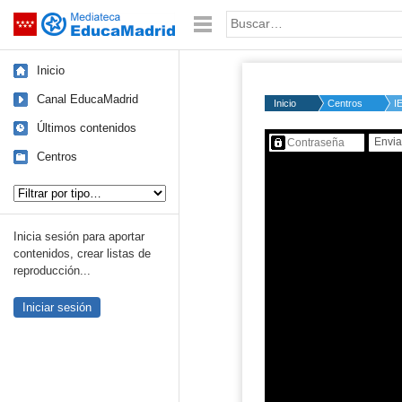
Mediateca de EducaMadrid
Saltar navegación
Palabra o frase:
Inicio
Canal EducaMadrid
Inicio
Centros
I
Últimos contenidos
Contenido protegido…
Centros
Tipo de contenido:
Inicia sesión para aportar
contenidos, crear listas de
reproducción...
Iniciar sesión