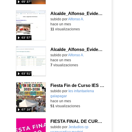
05′ 37″
Alcalde_Alfonso_EvidenciaArea_2
Contenido educativo.
subido por
Alfonso A.
-
hace un mes
11
visualizaciones
03′ 57″
Alcalde_Alfonso_EvidenciaArea_1
Contenido educativo.
subido por
Alfonso A.
-
hace un mes
7
visualizaciones
03′ 51″
Fiesta Fin de Curso IES Infanta Elena 2025-2026
subido por
Ies infantaelena
galapagar
-
hace un mes
51
visualizaciones
07′ 10″
FIESTA FINAL DE CURSO PRIMER CICLO DE INFANTIL 2026
Contenido educativo.
subido por
Jestudios cp
vazquezdiaz madrid
-