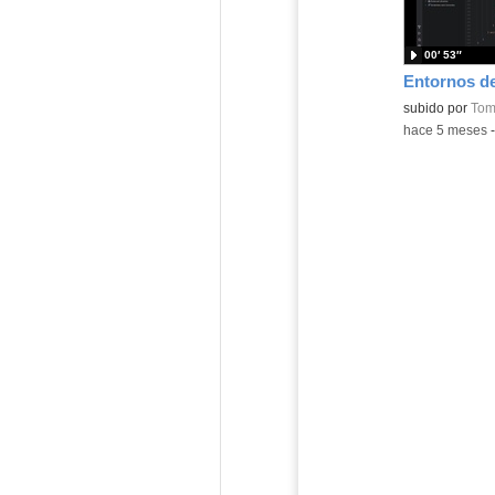
00′ 53″
Contenido educ
subido por
Tom
-
hace 5 meses