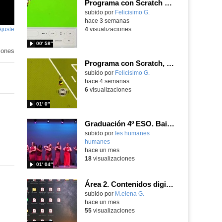
Programa con Scratch un juego sanferminero con Mikel Merino evitando toros y dando toques al balón.
Contenido educativo.
subido por
Felicisimo G.
-
hace 3 semanas
Ajuste
de
4
visualizaciones
pantalla
enido
00′ 58″
ativo
iones
Programa con Scratch, un juego tipo frontón para vivir los cuartos de final contra Bélgica
Contenido educativo.
subido por
Felicisimo G.
-
hace 4 semanas
6
visualizaciones
01′ 0″
Graduación 4º ESO. Baile final alumnos
subido por
Ies humanes
humanes
-
hace un mes
18
visualizaciones
01′ 04″
Área 2. Contenidos digitales
Contenido educativo.
subido por
M.elena G.
-
hace un mes
55
visualizaciones