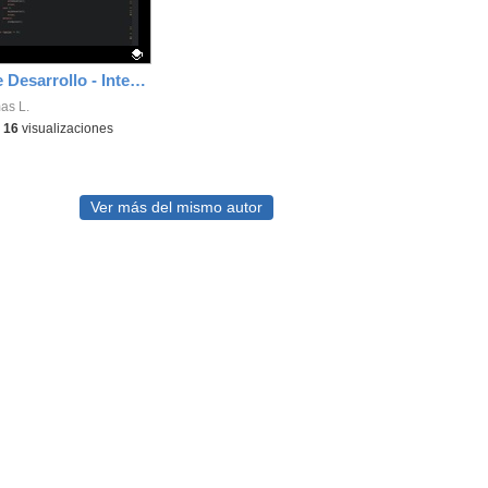
Entornos de Desarrollo - IntelliJ IDEA - Maneras de iniciar la depuración en un proyecto Java
ativo.
as L.
-
16
visualizaciones
Ver más del mismo autor