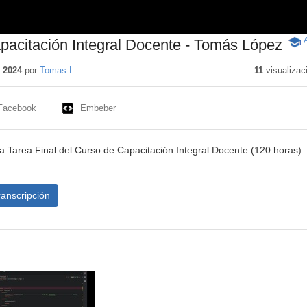
apacitación Integral Docente - Tomás López
-
Cont
educ
 2024
por
Tomas L.
11
visualizac
Facebook
Embeber
la Tarea Final del Curso de Capacitación Integral Docente (120 horas).
ranscripción