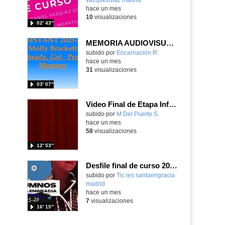
hace un mes
10
visualizaciones
02′ 43″
MEMORIA AUDIOVISUAL PROYECTO READY, STEADY, GO CEIP LA LATINA
Contenido educativo.
subido por
Encarnación R.
-
hace un mes
31
visualizaciones
03′ 07″
Video Final de Etapa Infantil 5 B_Grupo de los Búhos
Contenido educativo.
subido por
M Del Puerto S.
-
hace un mes
58
visualizaciones
12′ 53″
Desfile final de curso 2025/26
subido por
Tic ies santaengracia
madrid
-
hace un mes
7
visualizaciones
16′ 15″