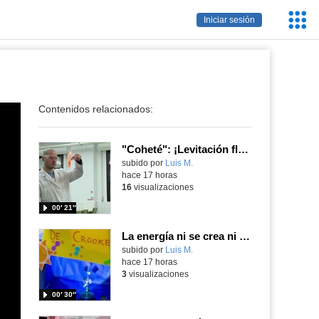
Servic
Iniciar sesión
Educa
Contenidos relacionados:
"Coheté": ¡Levitación flamígera!
Contenido educativo.
subido por
Luis M.
-
hace 17 horas
16
visualizaciones
00′ 21″
La energía ni se crea ni se destruye... ¡se experimenta! El Tierno en la Feria Madrid es Ciencia 2026
Contenido educativo.
subido por
Luis M.
-
hace 17 horas
3
visualizaciones
00′ 30″