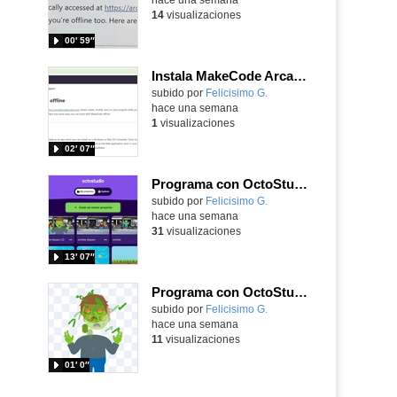
14
visualizaciones
00′ 59″
Instala MakeCode Arcade offline para programar grandes juegos sin necesidad de Internet
Contenido educativo.
subido por
Felicisimo G.
-
hace una semana
1
visualizaciones
02′ 07″
Programa con OctoStudio, un juego de disparos contra Zombies con un cargador basado en el House of the dead
Contenido educativo.
subido por
Felicisimo G.
-
hace una semana
31
visualizaciones
13′ 07″
Programa con OctoStudio, un juego homenajeando al House of the dead con Zombies
Contenido educativo.
subido por
Felicisimo G.
-
hace una semana
11
visualizaciones
01′ 0″