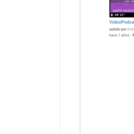
08′ 21″
Contenido educ
subido por
Anto
-
hace 7 años
-