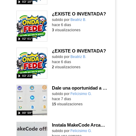
03′ 10″
¿EXISTE O INVENTADA?
Contenido educativo.
subido por
Beatriz B.
-
hace 6 dias
3
visualizaciones
02′ 01″
¿EXISTE O INVENTADA?
Contenido educativo.
subido por
Beatriz B.
-
hace 6 dias
2
visualizaciones
03′ 23″
Dale una oportunidad a los Chromebooks y utiliza un proyector para realizar talleres si no tienes pantallas táctiles
Contenido educativo.
subido por
Felicisimo G.
-
hace 7 dias
15
visualizaciones
00′ 59″
Instala MakeCode Arcade para trabajar offline en tu tablet, ordenador, Chromebook
Contenido educativo.
subido por
Felicisimo G.
-
hace una semana