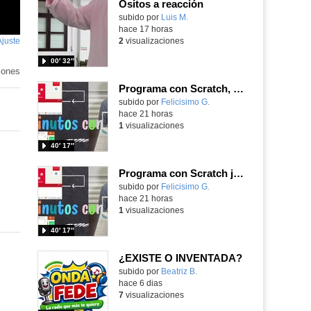
Ositos a reacción
Contenido educativo.
subido por
Luis M.
-
hace 17 horas
Ajuste
de
2
visualizaciones
pantalla
00′ 32″
iones
Programa con Scratch, 8 diferentes juegos para vivir la emoción de los partidos de España en el mundial 2026
Contenido educativo.
subido por
Felicisimo G.
-
hace 21 horas
1
visualizaciones
40′ 17″
Programa con Scratch juegos con los partidos del mundial 2026 ganados por España
Contenido educativo.
subido por
Felicisimo G.
-
hace 21 horas
1
visualizaciones
40′ 17″
¿EXISTE O INVENTADA?
Contenido educativo.
subido por
Beatriz B.
-
hace 6 dias
7
visualizaciones