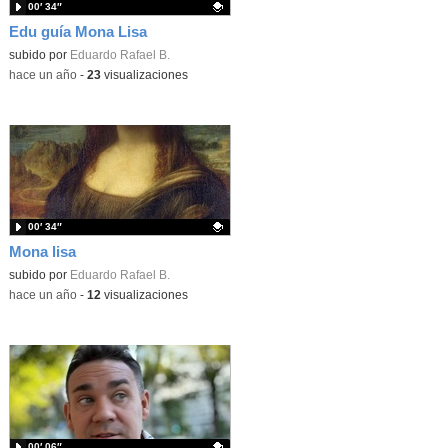
00′ 34″
Edu guía Mona Lisa
Contenido educativo.
subido por
Eduardo Rafael B.
-
hace un año
-
23
visualizaciones
00′ 34″
Mona lisa
Contenido educativo.
subido por
Eduardo Rafael B.
-
hace un año
-
12
visualizaciones
00′ 06″