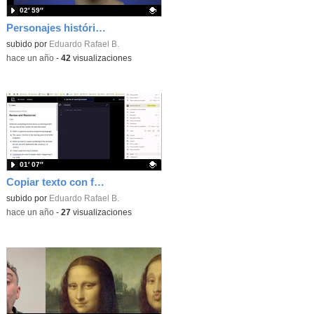
02′ 59″
Personajes históricos
Contenido educativo.
subido por
Eduardo Rafael B.
-
hace un año
-
42
visualizaciones
01′ 07″
Copiar texto con formato
Contenido educativo.
subido por
Eduardo Rafael B.
-
hace un año
-
27
visualizaciones