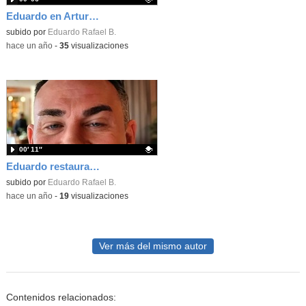
Eduardo en Arturo Soria
Contenido educativo.
subido por
Eduardo Rafael B.
-
hace un año
-
35
visualizaciones
00′ 11″
Eduardo restaurante video RunwayML
Contenido educativo.
subido por
Eduardo Rafael B.
-
hace un año
-
19
visualizaciones
Ver más del mismo autor
Contenidos relacionados: