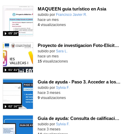
MAQUEEN guia turístico en Asia
Contenido educativo.
subido por
Francisco Javier R.
-
hace un mes
4
visualizaciones
05′ 28″
Proyecto de investigacion Foto-Elicitación IES VALLECAS I - Universidad Complutense de Madrid
Contenido educativo.
subido por
Sara L.
-
hace un mes
15
visualizaciones
01′ 31″
Guia de ayuda - Paso 3. Acceder a los comentarios de las tareas y a los comentarios de retroalimentación.
subido por
Sylvia F.
-
hace 3 meses
9
visualizaciones
02′ 16″
Guia de ayuda: Consulta de calificaciones y retroalimentación
subido por
Sylvia F.
-
hace 3 meses