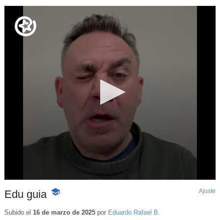
Ajuste
d
Edu guia
-
p
Contenido
educativo
Subido el
16 de marzo de 2025
por
Eduardo Rafael B.