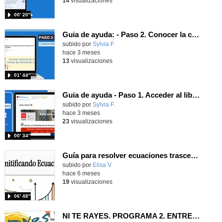
14
visualizaciones
00′ 20″
Guia de ayuda: - Paso 2. Conocer la calificación
subido por
Sylvia F.
-
hace 3 meses
13
visualizaciones
01′ 44″
Guia de ayuda - Paso 1. Acceder al libro de calificaciones
subido por
Sylvia F.
-
hace 3 meses
23
visualizaciones
00′ 34″
Guía para resolver ecuaciones trascendentes y SL (4º ESO)
Contenido educativo.
subido por
Elisa V.
-
hace 6 meses
19
visualizaciones
06′ 48″
NI TE RAYES. PROGRAMA 2. ENTREVISTA A EDU LUCKY Y JOSETE SHOW DOSCAPACITADOS