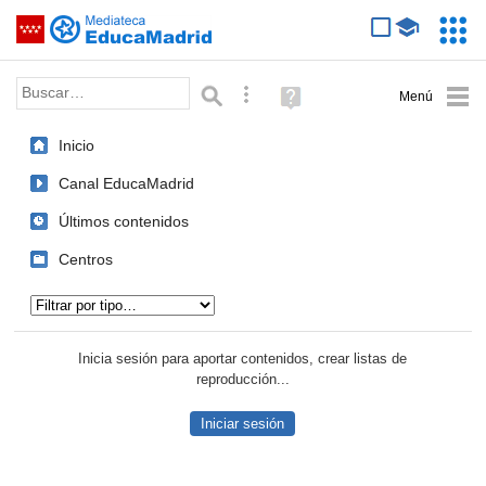
Mediateca de EducaMadrid
Saltar navegación
Servic
Educa
Palabra o frase:
Búsqueda avanzada
Ayuda
(en
ventana
Inicio
nueva)
Canal EducaMadrid
Últimos contenidos
Centros
Tipo de contenido:
Inicia sesión para aportar contenidos, crear listas de
reproducción...
Iniciar sesión