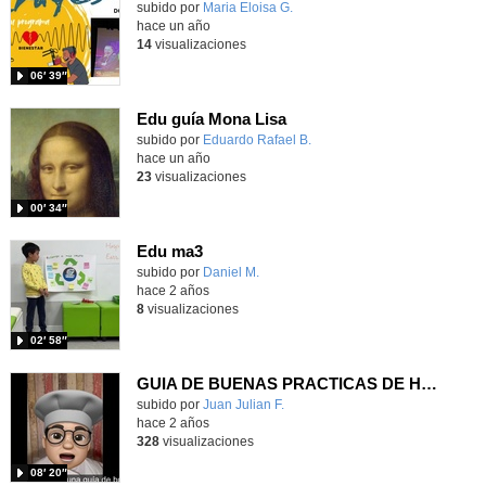
Contenido educativo.
subido por
Maria Eloisa G.
-
hace un año
14
visualizaciones
06′ 39″
Edu guía Mona Lisa
Contenido educativo.
subido por
Eduardo Rafael B.
-
hace un año
23
visualizaciones
00′ 34″
Edu ma3
Contenido educativo.
subido por
Daniel M.
-
hace 2 años
8
visualizaciones
02′ 58″
GUIA DE BUENAS PRACTICAS DE HIGIENE
Contenido educativo.
subido por
Juan Julian F.
-
hace 2 años
328
visualizaciones
08′ 20″