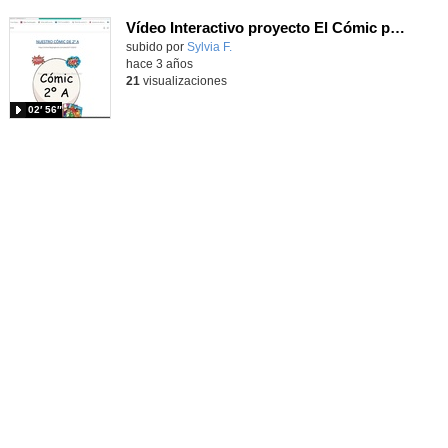
Vídeo Interactivo proyecto El Cómic para la clase de 2º
Contenido educativo.
subido por
Sylvia F.
-
hace 3 años
21
visualizaciones
02′ 56″