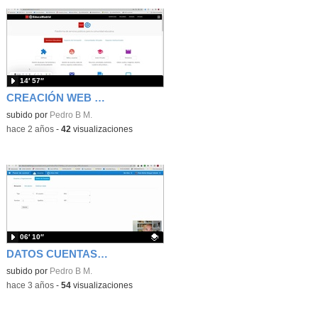
14′ 57″
CREACIÓN WEB DE CLASE
subido por
Pedro B M.
-
hace 2 años
-
42
visualizaciones
06′ 10″
DATOS CUENTAS EDUCAMADRID Y GENERACIÓN CONTRASEÑAS
Contenido educativo.
subido por
Pedro B M.
-
hace 3 años
-
54
visualizaciones