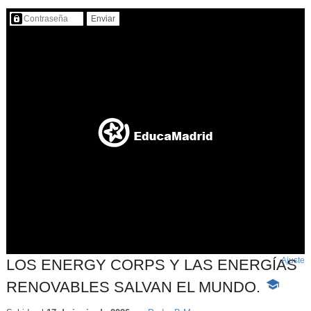
Contenido protegido…
Ajuste
d
LOS ENERGY CORPS Y LAS ENERGÍAS
p
RENOVABLES SALVAN EL MUNDO.
-
Contenido