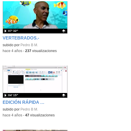
07′ 32″
VERTEBRADOS.-
Contenido educativo.
subido por
Pedro B M.
-
hace 4 años
-
237
visualizaciones
04′ 15″
EDICIÓN RÁPIDA DE VÍDEO EDUCATIVO
Contenido educativo.
subido por
Pedro B M.
-
hace 4 años
-
47
visualizaciones