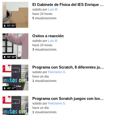
El Gabinete de Física del IES Enrique Tierno Galván de Parla (Curso 25-26)
Contenido educativo.
subido por
Luis M.
-
hace 24 horas
5
visualizaciones
01′ 01″
Ositos a reacción
Contenido educativo.
subido por
Luis M.
-
hace 24 horas
3
visualizaciones
00′ 32″
Programa con Scratch, 8 diferentes juegos para vivir la emoción de los partidos de España en el mundial 2026
Contenido educativo.
subido por
Felicisimo G.
-
hace un dia
1
visualizaciones
40′ 17″
Programa con Scratch juegos con los partidos del mundial 2026 ganados por España
Contenido educativo.
subido por
Felicisimo G.
-
hace un dia
1
visualizaciones