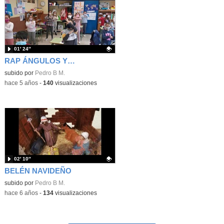
01′ 24″
RAP ÁNGULOS Y LÍNEAS
Contenido educativo.
subido por
Pedro B M.
-
hace 5 años
-
140
visualizaciones
02′ 10″
BELÉN NAVIDEÑO
Contenido educativo.
subido por
Pedro B M.
-
hace 6 años
-
134
visualizaciones