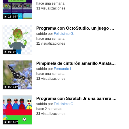
hace una semana
31
visualizaciones
13′ 07″
Programa con OctoStudio, un juego homenajeando al House of the dead con Zombies
Contenido educativo.
subido por
Felicisimo G.
-
hace una semana
11
visualizaciones
01′ 0″
Pimpinela de cinturón amarillo Amata phegea (Linnaeus, 1758)
Contenido educativo.
subido por
Fernando L.
-
hace una semana
12
visualizaciones
00′ 14″
Programa con Scratch Jr una barrera que se desplaza para dar sensación de movimiento
Contenido educativo.
subido por
Felicisimo G.
-
hace 2 semanas
23
visualizaciones
06′ 50″