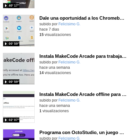
40′ 17″
Dale una oportunidad a los Chromebooks y utiliza un proyector para realizar talleres si no tienes pantallas táctiles
Contenido educativo.
subido por
Felicisimo G.
-
hace 7 dias
15
visualizaciones
00′ 59″
Instala MakeCode Arcade para trabajar offline en tu tablet, ordenador, Chromebook
Contenido educativo.
subido por
Felicisimo G.
-
hace una semana
14
visualizaciones
00′ 59″
Instala MakeCode Arcade offline para programar grandes juegos sin necesidad de Internet
Contenido educativo.
subido por
Felicisimo G.
-
hace una semana
1
visualizaciones
02′ 07″
Programa con OctoStudio, un juego de disparos contra Zombies con un cargador basado en el House of the dead
Contenido educativo.
subido por
Felicisimo G.
-