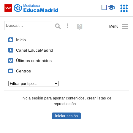
Mediateca de EducaMadrid
Saltar navegación
Servic
Educa
Palabra o frase:
Búsqueda avanzada
Ayuda
(en
ventana
Inicio
nueva)
Canal EducaMadrid
Últimos contenidos
Centros
Tipo de contenido:
Inicia sesión para aportar contenidos, crear listas de
reproducción...
Iniciar sesión