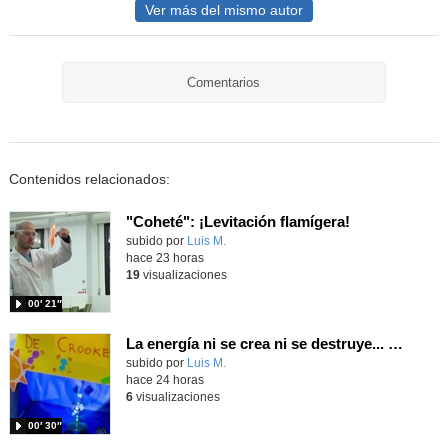
Ver más del mismo autor
Comentarios
Contenidos relacionados:
"Coheté": ¡Levitación flamígera!
Contenido educativo.
subido por
Luis M.
-
hace 23 horas
19
visualizaciones
00′ 21″
La energía ni se crea ni se destruye... ¡se experimenta! El Tierno en la Feria Madrid es Ciencia 2026
Contenido educativo.
subido por
Luis M.
-
hace 24 horas
6
visualizaciones
00′ 30″