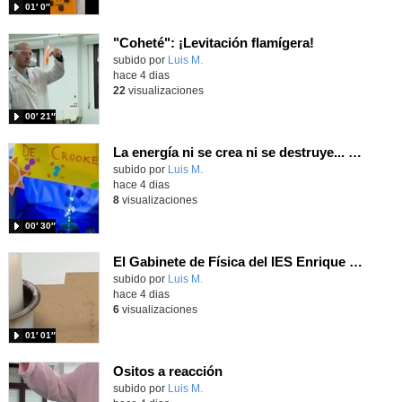
01′ 0″
"Coheté": ¡Levitación flamígera!
Contenido educativo.
subido por
Luis M.
-
hace 4 dias
22
visualizaciones
00′ 21″
La energía ni se crea ni se destruye... ¡se experimenta! El Tierno en la Feria Madrid es Ciencia 2026
Contenido educativo.
subido por
Luis M.
-
hace 4 dias
8
visualizaciones
00′ 30″
El Gabinete de Física del IES Enrique Tierno Galván de Parla (Curso 25-26)
Contenido educativo.
subido por
Luis M.
-
hace 4 dias
6
visualizaciones
01′ 01″
Ositos a reacción
Contenido educativo.
subido por
Luis M.
-