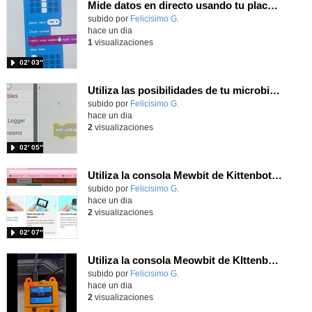
Mide datos en directo usando tu placa microbit y programando con MakeCode dos placas conectadas por radio
Contenido educativo.
subido por
Felicisimo G.
-
hace un dia
1
visualizaciones
02′ 03″
Utiliza las posibilidades de tu microbit programando com MakeCode para medir temperatura y nivel de luz con Datalogger
Contenido educativo.
subido por
Felicisimo G.
-
hace un dia
2
visualizaciones
02′ 05″
Utiliza la consola Mewbit de Kittenbot para llevar tus juegos arcade de MakeCode a tu mano
Contenido educativo.
subido por
Felicisimo G.
-
hace un dia
2
visualizaciones
02′ 07″
Utiliza la consola Meowbit de KIttenbot para jugar con tus programas MakeCode Arcade
Contenido educativo.
subido por
Felicisimo G.
-
hace un dia
2
visualizaciones