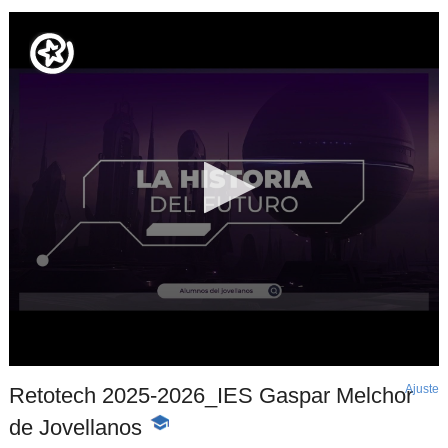
Ajuste
d
Retotech 2025-2026_IES Gaspar Melchor
p
de Jovellanos
-
Contenido