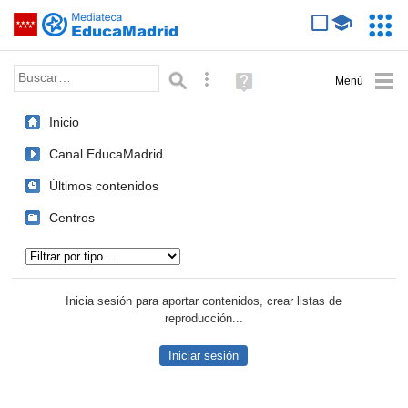
Mediateca de EducaMadrid
Saltar navegación
Servic
Educa
Palabra o frase:
Búsqueda avanzada
Ayuda
(en
ventana
Inicio
nueva)
Canal EducaMadrid
Últimos contenidos
Centros
Tipo de contenido:
Inicia sesión para aportar contenidos, crear listas de
reproducción...
Iniciar sesión