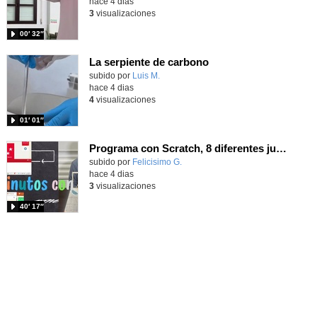
hace 4 dias
3
visualizaciones
00′ 32″
La serpiente de carbono
Contenido educativo.
subido por
Luis M.
-
hace 4 dias
4
visualizaciones
01′ 01″
Programa con Scratch, 8 diferentes juegos para vivir la emoción de los partidos de España en el mundial 2026
Contenido educativo.
subido por
Felicisimo G.
-
hace 4 dias
3
visualizaciones
40′ 17″