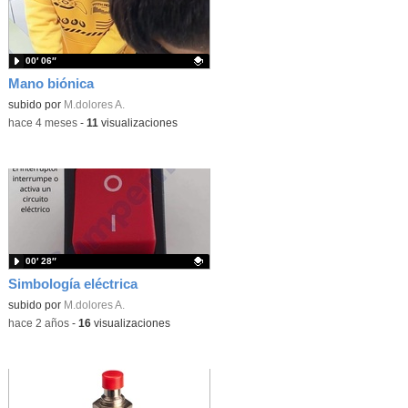
00′ 06″
Mano biónica
Contenido educativo.
subido por
M.dolores A.
-
hace 4 meses
-
11
visualizaciones
00′ 28″
Simbología eléctrica
Contenido educativo.
subido por
M.dolores A.
-
hace 2 años
-
16
visualizaciones