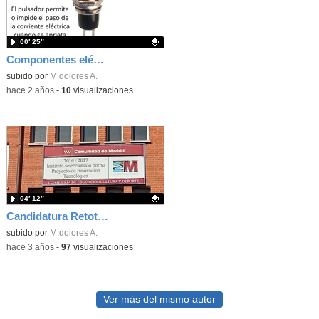
00′ 25″
Componentes eléctricos
Contenido educativo.
subido por
M.dolores A.
-
hace 2 años
-
10
visualizaciones
04′ 12″
Candidatura Retotech IES Gaspar Melchor de Jovellanos
Contenido educativo.
subido por
M.dolores A.
-
hace 3 años
-
97
visualizaciones
Ver más del mismo autor