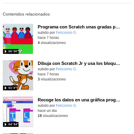
Contenidos relacionados:
Programa con Scratch unas gradas para que produzca el efecto de desplazamiento.
Contenido educativo.
subido por
Felicisimo G.
-
hace 7 horas
4
visualizaciones
06′ 50″
Dibuja con Scratch Jr y usa los bloques de aparecer/desparecer para hacer animaciones
Contenido educativo.
subido por
Felicisimo G.
-
hace 7 horas
3
visualizaciones
01′ 0″
Recoge los datos en una gráfica programando tu placa microbit con MakeCode y conoce la Tª y nivel de luz en este eclipse
Contenido educativo.
subido por
Felicisimo G.
-
hace un dia
18
visualizaciones
04′ 54″