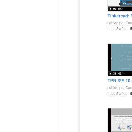
00′ 54″
Contenido educ
subido por
Caro
-
hace 3 años
-
36′ 43″
TPR 3ºA 10
Contenido educ
subido por
Caro
-
hace 5 años
-