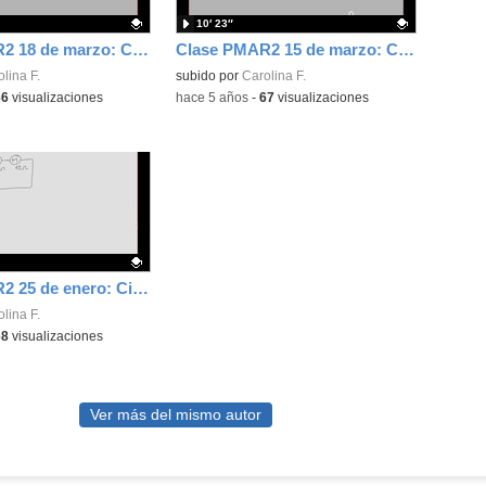
10′ 23″
Clase PMAR2 18 de marzo: Conformación Plásticos (fin) + etapas I3D
Clase PMAR2 15 de marzo: Conformación Plásticos
ativo.
lina F.
Contenido educativo.
subido por
Carolina F.
66
visualizaciones
-
hace 5 años
-
67
visualizaciones
Clase PMAR2 25 de enero: Circuito Serie
ativo.
lina F.
68
visualizaciones
Ver más del mismo autor