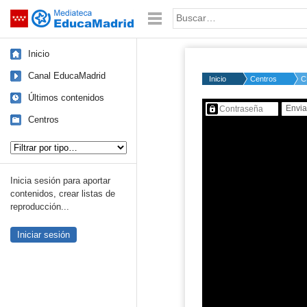
Mediateca de EducaMadrid
Saltar navegación
Palabra o frase:
Inicio
Canal EducaMadrid
Inicio
Centros
C
Últimos contenidos
Contenido protegido…
Centros
Tipo de contenido:
Inicia sesión para aportar
contenidos, crear listas de
reproducción...
Iniciar sesión