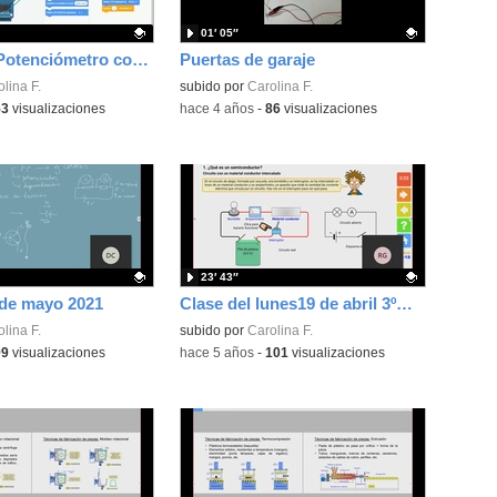
01′ 05″
Tinkercad: Potenciómetro con LED parte 1
Puertas de garaje
ativo.
lina F.
Contenido educativo.
subido por
Carolina F.
53
visualizaciones
-
hace 4 años
-
86
visualizaciones
23′ 43″
 de mayo 2021
Clase del lunes19 de abril 3ºA: Semiconductores: El diodo
ativo.
lina F.
Contenido educativo.
subido por
Carolina F.
99
visualizaciones
-
hace 5 años
-
101
visualizaciones