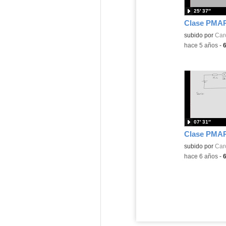
25′ 37″
Contenido educ
subido por
Caro
-
hace 5 años
-
07′ 31″
Contenido educ
subido por
Caro
-
hace 6 años
-