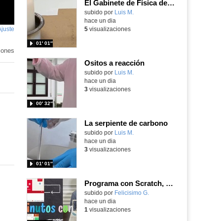
El Gabinete de Física del IES Enrique Tierno Galván de Parla (Curso 25-26)
Contenido educativo.
subido por
Luis M.
-
hace un dia
Ajuste
de
5
visualizaciones
pantalla
01′ 01″
iones
Ositos a reacción
Contenido educativo.
subido por
Luis M.
-
hace un dia
3
visualizaciones
00′ 32″
La serpiente de carbono
Contenido educativo.
subido por
Luis M.
-
hace un dia
3
visualizaciones
01′ 01″
Programa con Scratch, 8 diferentes juegos para vivir la emoción de los partidos de España en el mundial 2026
Contenido educativo.
subido por
Felicisimo G.
-
hace un dia
1
visualizaciones