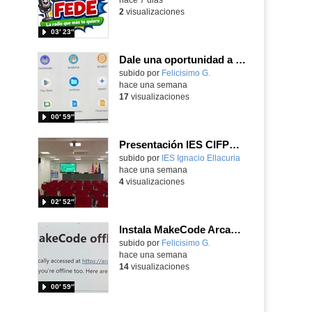
2
visualizaciones
03′ 23″
Dale una oportunidad a los Chromebooks y utiliza un proyector para realizar talleres si no tienes pantallas táctiles
Contenido educativo.
subido por
Felicisimo G.
-
hace una semana
17
visualizaciones
00′ 59″
Presentación IES CIFPD Ignacio Ellacuría
Contenido educativo.
subido por
IES Ignacio Ellacuria
-
hace una semana
4
visualizaciones
02′ 52″
Instala MakeCode Arcade para trabajar offline en tu tablet, ordenador, Chromebook
Contenido educativo.
subido por
Felicisimo G.
-
hace una semana
14
visualizaciones
00′ 59″