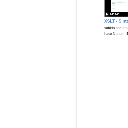
14′ 44″
Contenido educ
subido por
Iren
-
hace 3 años
-