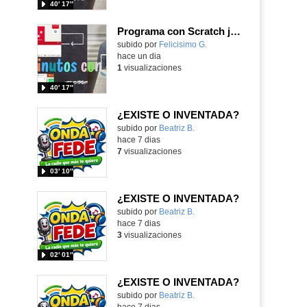
40′ 17″
Programa con Scratch juegos con los partidos del mundial 2026 ganados por España
Contenido educativo.
subido por
Felicisimo G.
-
hace un dia
1
visualizaciones
40′ 17″
¿EXISTE O INVENTADA?
Contenido educativo.
subido por
Beatriz B.
-
hace 7 dias
7
visualizaciones
03′ 10″
¿EXISTE O INVENTADA?
Contenido educativo.
subido por
Beatriz B.
-
hace 7 dias
3
visualizaciones
02′ 01″
¿EXISTE O INVENTADA?
Contenido educativo.
subido por
Beatriz B.
-
hace 7 dias