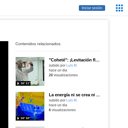
Servic
Iniciar sesión
Educa
Contenidos relacionados:
"Coheté": ¡Levitación flamígera!
Contenido educativo.
subido por
Luis M.
-
hace un dia
20
visualizaciones
00′ 21″
La energía ni se crea ni se destruye... ¡se experimenta! El Tierno en la Feria Madrid es Ciencia 2026
Contenido educativo.
subido por
Luis M.
-
hace un dia
6
visualizaciones
00′ 30″