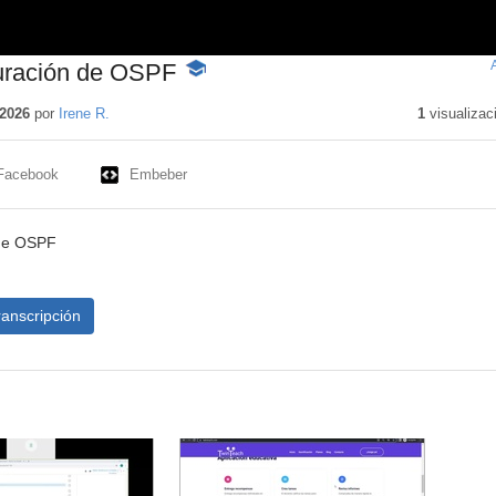
guración de OSPF
-
Contenido
educativo
2026
por
Irene R.
1
visualizac
Facebook
Embeber
 de OSPF
ranscripción