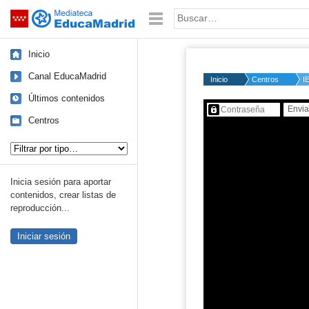
Mediateca de EducaMadrid
Saltar navegación
Palabra o frase:
Inicio
Canal EducaMadrid
Inicio
Centros
I
Últimos contenidos
Contenido protegido…
Centros
Tipo de contenido:
Inicia sesión para aportar
contenidos, crear listas de
reproducción...
Iniciar sesión