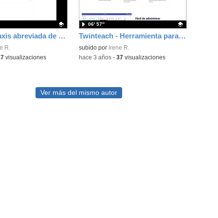
06′ 57″
XSLT - Sintaxis abreviada de atributos
Twinteach - Herramienta para gammificación
ativo.
e R.
Contenido educativo.
subido por
Irene R.
47
visualizaciones
-
hace 3 años
-
37
visualizaciones
Ver más del mismo autor