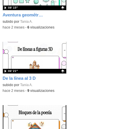
08′ 15″
Aventura geométrica.
Contenido educativo.
subido por
Tania A.
-
hace 2 meses
-
6
visualizaciones
06′ 21″
De la línea al 3 D
Contenido educativo.
subido por
Tania A.
-
hace 2 meses
-
9
visualizaciones