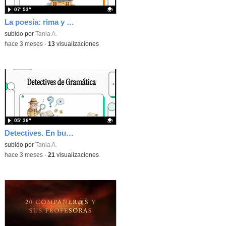
07′ 53″
La poesía: rima y métrica.
Contenido educativo.
subido por
Tania A.
-
hace 3 meses
-
13
visualizaciones
05′ 36″
Detectives. En busca de los núcleos del sujeto y del predicado.
Contenido educativo.
subido por
Tania A.
-
hace 3 meses
-
21
visualizaciones