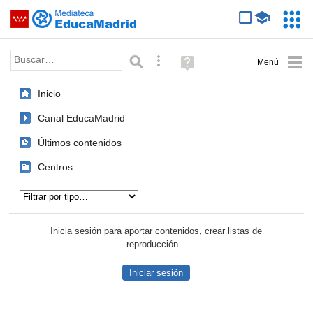
Mediateca de EducaMadrid
Saltar navegación
Servic
Educa
Palabra o frase:
Búsqueda avanzada
Ayuda
(en
ventana
Inicio
nueva)
Canal EducaMadrid
Últimos contenidos
Centros
Tipo de contenido:
Inicia sesión para aportar contenidos, crear listas de
reproducción...
Iniciar sesión