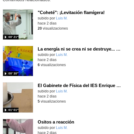
"Coheté": ¡Levitación flamígera!
Contenido educativo.
subido por
Luis M.
-
hace 2 dias
20
visualizaciones
00′ 21″
La energía ni se crea ni se destruye... ¡se experimenta! El Tierno en la Feria Madrid es Ciencia 2026
Contenido educativo.
subido por
Luis M.
-
hace 2 dias
6
visualizaciones
00′ 30″
El Gabinete de Física del IES Enrique Tierno Galván de Parla (Curso 25-26)
Contenido educativo.
subido por
Luis M.
-
hace 2 dias
5
visualizaciones
01′ 01″
Ositos a reacción
Contenido educativo.
subido por
Luis M.
-
hace 2 dias