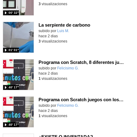
3
visualizaciones
00′ 32″
La serpiente de carbono
Contenido educativo.
subido por
Luis M.
-
hace 2 dias
3
visualizaciones
01′ 01″
Programa con Scratch, 8 diferentes juegos para vivir la emoción de los partidos de España en el mundial 2026
Contenido educativo.
subido por
Felicisimo G.
-
hace 2 dias
1
visualizaciones
40′ 17″
Programa con Scratch juegos con los partidos del mundial 2026 ganados por España
Contenido educativo.
subido por
Felicisimo G.
-
hace 2 dias
1
visualizaciones
40′ 17″
¿EXISTE O INVENTADA?