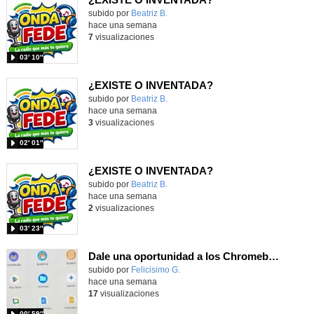
Contenido educativo.
subido por
Beatriz B.
-
hace una semana
7
visualizaciones
03′ 10″
¿EXISTE O INVENTADA?
Contenido educativo.
subido por
Beatriz B.
-
hace una semana
3
visualizaciones
02′ 01″
¿EXISTE O INVENTADA?
Contenido educativo.
subido por
Beatriz B.
-
hace una semana
2
visualizaciones
03′ 23″
Dale una oportunidad a los Chromebooks y utiliza un proyector para realizar talleres si no tienes pantallas táctiles
Contenido educativo.
subido por
Felicisimo G.
-
hace una semana
17
visualizaciones
00′ 59″