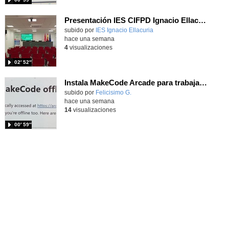
Presentación IES CIFPD Ignacio Ellacuría
Contenido educativo.
subido por
IES Ignacio Ellacuria
-
hace una semana
4
visualizaciones
02′ 52″
Instala MakeCode Arcade para trabajar offline en tu tablet, ordenador, Chromebook
Contenido educativo.
subido por
Felicisimo G.
-
hace una semana
14
visualizaciones
00′ 59″