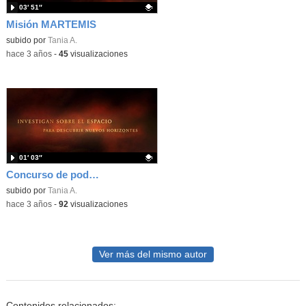
03′ 51″
Misión MARTEMIS
Contenido educativo.
subido por
Tania A.
-
hace 3 años
-
45
visualizaciones
01′ 03″
Concurso de podcast 5º curso 2022-23
Contenido educativo.
subido por
Tania A.
-
hace 3 años
-
92
visualizaciones
Ver más del mismo autor
Contenidos relacionados: