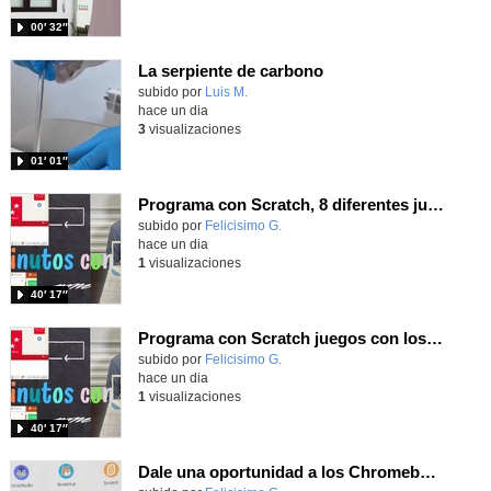
00′ 32″
La serpiente de carbono
Contenido educativo.
subido por
Luis M.
-
hace un dia
3
visualizaciones
01′ 01″
Programa con Scratch, 8 diferentes juegos para vivir la emoción de los partidos de España en el mundial 2026
Contenido educativo.
subido por
Felicisimo G.
-
hace un dia
1
visualizaciones
40′ 17″
Programa con Scratch juegos con los partidos del mundial 2026 ganados por España
Contenido educativo.
subido por
Felicisimo G.
-
hace un dia
1
visualizaciones
40′ 17″
Dale una oportunidad a los Chromebooks y utiliza un proyector para realizar talleres si no tienes pantallas táctiles