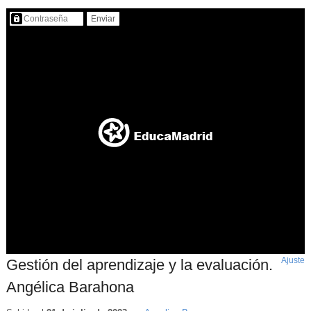
Contenido protegido…
Ajuste
d
Gestión del aprendizaje y la evaluación.
p
Angélica Barahona