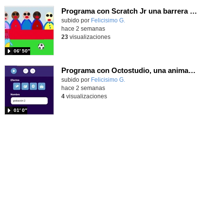
Programa con Scratch Jr una barrera que se desplaza para dar sensación de movimiento
Contenido educativo.
subido por
Felicisimo G.
-
hace 2 semanas
23
visualizaciones
06′ 50″
Programa con Octostudio, una animación utilizando la cámara para una foto y audio y texto para comunicar.
Contenido educativo.
subido por
Felicisimo G.
-
hace 2 semanas
4
visualizaciones
01′ 0″