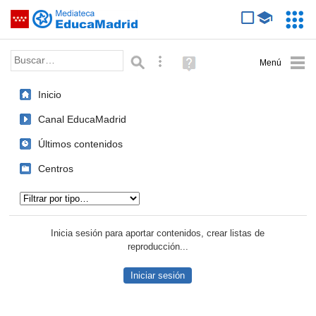
Mediateca de EducaMadrid
Saltar navegación
Servic
Educa
Palabra o frase:
Búsqueda avanzada
Ayuda
(en
ventana
Inicio
nueva)
Canal EducaMadrid
Últimos contenidos
Centros
Tipo de contenido:
Inicia sesión para aportar contenidos, crear listas de
reproducción...
Iniciar sesión