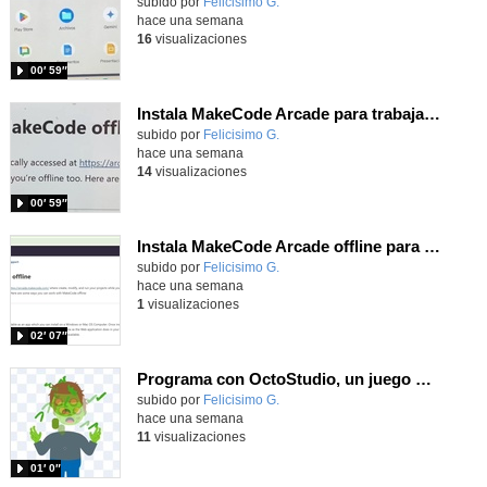
Contenido educativo.
subido por
Felicisimo G.
-
hace una semana
16
visualizaciones
00′ 59″
Instala MakeCode Arcade para trabajar offline en tu tablet, ordenador, Chromebook
Contenido educativo.
subido por
Felicisimo G.
-
hace una semana
14
visualizaciones
00′ 59″
Instala MakeCode Arcade offline para programar grandes juegos sin necesidad de Internet
Contenido educativo.
subido por
Felicisimo G.
-
hace una semana
1
visualizaciones
02′ 07″
Programa con OctoStudio, un juego homenajeando al House of the dead con Zombies
Contenido educativo.
subido por
Felicisimo G.
-
hace una semana
11
visualizaciones
01′ 0″