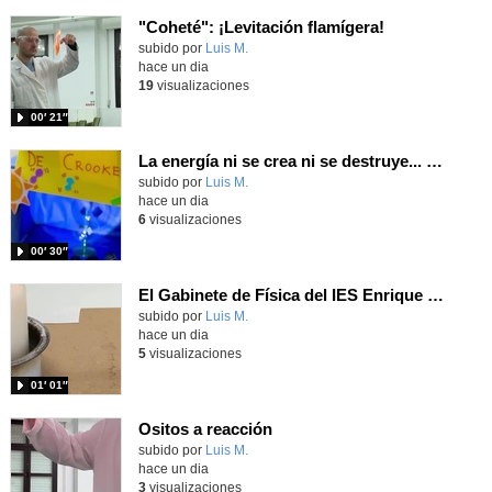
"Coheté": ¡Levitación flamígera!
Contenido educativo.
subido por
Luis M.
-
hace un dia
19
visualizaciones
00′ 21″
La energía ni se crea ni se destruye... ¡se experimenta! El Tierno en la Feria Madrid es Ciencia 2026
Contenido educativo.
subido por
Luis M.
-
hace un dia
6
visualizaciones
00′ 30″
El Gabinete de Física del IES Enrique Tierno Galván de Parla (Curso 25-26)
Contenido educativo.
subido por
Luis M.
-
hace un dia
5
visualizaciones
01′ 01″
Ositos a reacción
Contenido educativo.
subido por
Luis M.
-
hace un dia
3
visualizaciones