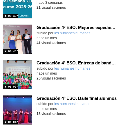
hace 3 semanas
21
visualizaciones
06′ 43″
Graduación 4º ESO. Mejores expedientes
subido por
Ies humanes humanes
-
hace un mes
41
visualizaciones
06′ 40″
Graduación 4º ESO. Entrega de bandas 4ºA
subido por
Ies humanes humanes
-
hace un mes
25
visualizaciones
08′ 07″
Graduación 4º ESO. Baile final alumnos
subido por
Ies humanes humanes
-
hace un mes
18
visualizaciones
01′ 04″