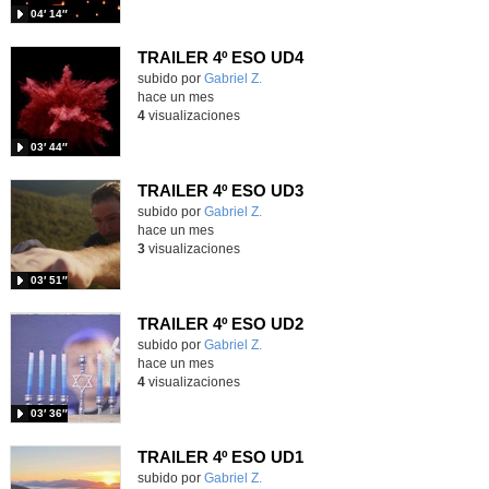
04′ 14″
TRAILER 4º ESO UD4
Contenido educativo.
subido por
Gabriel Z.
-
hace un mes
4
visualizaciones
03′ 44″
TRAILER 4º ESO UD3
Contenido educativo.
subido por
Gabriel Z.
-
hace un mes
3
visualizaciones
03′ 51″
TRAILER 4º ESO UD2
Contenido educativo.
subido por
Gabriel Z.
-
hace un mes
4
visualizaciones
03′ 36″
TRAILER 4º ESO UD1
Contenido educativo.
subido por
Gabriel Z.
-