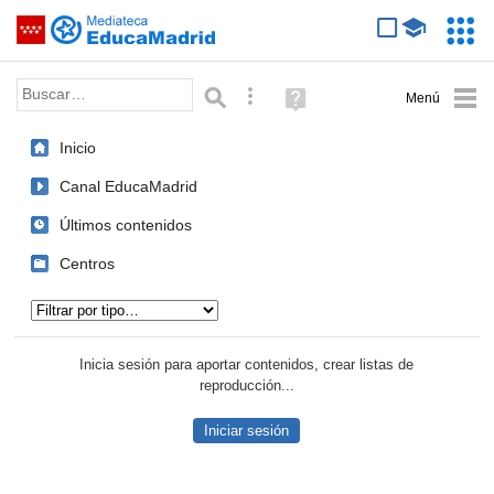
Mediateca de EducaMadrid
Saltar navegación
Servic
Educa
Palabra o frase:
Búsqueda avanzada
Ayuda
(en
ventana
Inicio
nueva)
Canal EducaMadrid
Últimos contenidos
Centros
Tipo de contenido:
Inicia sesión para aportar contenidos, crear listas de
reproducción...
Iniciar sesión