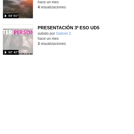
hace un mes
4
visualizaciones
04′ 01″
PRESENTACIÓN 3º ESO UD5
Contenido educativo.
subido por
Gabriel Z.
-
hace un mes
3
visualizaciones
02′ 42″