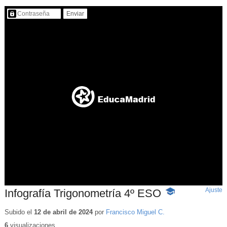
Contenido protegido…
Ajuste
d
Infografía Trigonometría 4º ESO
-
p
Contenido
educativo
Subido el
12 de abril de 2024
por
Francisco Miguel C.
6
visualizaciones