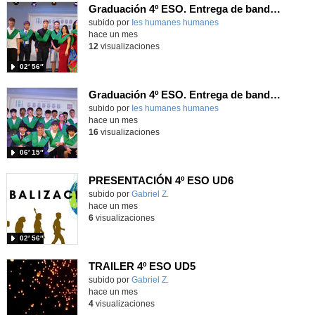
Graduación 4º ESO. Entrega de bandas 4º Div
subido por
Ies humanes humanes
-
hace un mes
12
visualizaciones
02′ 56″
Graduación 4º ESO. Entrega de bandas 4ºB
subido por
Ies humanes humanes
-
hace un mes
16
visualizaciones
06′ 15″
PRESENTACIÓN 4º ESO UD6
Contenido educativo.
subido por
Gabriel Z.
-
hace un mes
6
visualizaciones
02′ 56″
TRAILER 4º ESO UD5
Contenido educativo.
subido por
Gabriel Z.
-
hace un mes
4
visualizaciones