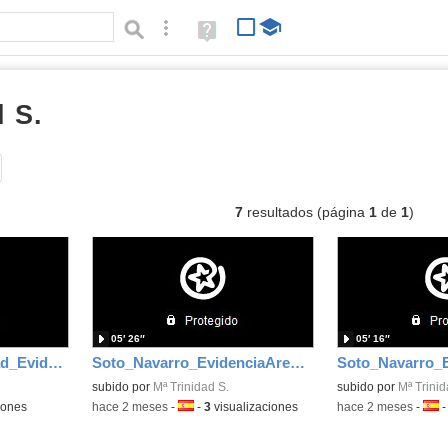
Búsqueda avanzada
Ayuda
(en
ventana
nueva)
d S.
vídeos
Tipo de contenido:
7
resultados (página
1
de
1
)
05′ 26″
05′ 16″
Soto_Navarro_Trinidad_EvidenciaArea_6
Soto_Navarro_EvidenciaArea_5
subido por
Mª Trinidad S.
subido por
Mª Trinid
iones
-
hace 2 meses
-
Idioma:
-
3
visualizaciones
-
hace 2 meses
-
Idio