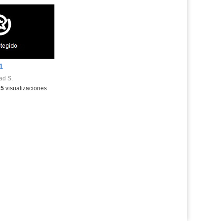
1
ad S.
ma:
-
5
visualizaciones