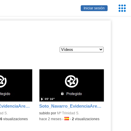
Servic
Iniciar sesión
Educa
05′ 16″
Soto_Navarro_EvidenciaArea_2
Soto_Navarro_EvidenciaArea_2
ad S.
subido por
Mª Trinidad S.
ma:
-
6
visualizaciones
-
hace 2 meses
-
Idioma:
-
2
visualizaciones