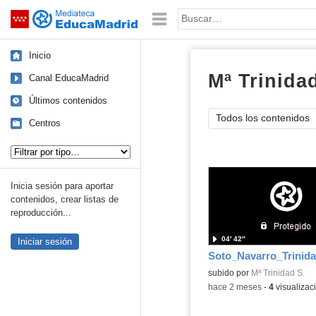
Mediateca de EducaMadrid
Saltar navegación
Palabra o frase:
Inicio
Mª Trinida
Canal EducaMadrid
Últimos contenidos
Todos los contenidos
Centros
Tipo de contenido:
Inicia sesión para aportar
contenidos, crear listas de
reproducción...
04′ 42″
Iniciar sesión
subido por
Mª Trinidad S.
-
hace 2 meses
-
4
visualizac