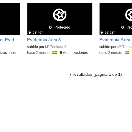
03′ 40″
02′ 29″
Soto_Navarro_Trinidad_EvidenciaArea_4
Evidencia área 3
Evidencia Área 
subido por
Mª Trinidad S.
subido por
Mª Trinid
lizaciones
-
hace 2 meses
-
Idioma:
-
5
visualizaciones
-
hace 2 meses
-
Idio
7
resultados (página
1
de
1
)