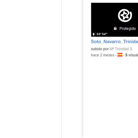
03′ 54″
subido por
Mª Trinidad S.
-
hace 2 meses
-
Idioma:
-
5
visua