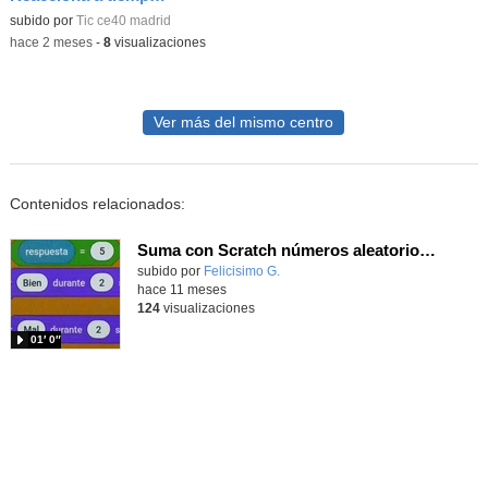
subido por
Tic ce40 madrid
-
hace 2 meses
-
8
visualizaciones
Ver más del mismo centro
Contenidos relacionados:
Suma con Scratch números aleatorios con su resultado
Contenido educativo.
subido por
Felicisimo G.
-
hace 11 meses
124
visualizaciones
01′ 0″