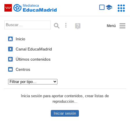
Mediateca de EducaMadrid
Saltar navegación
Servic
Educa
Palabra o frase:
Búsqueda avanzada
Ayuda
(en
ventana
Inicio
nueva)
Canal EducaMadrid
Últimos contenidos
Centros
Tipo de contenido:
Inicia sesión para aportar contenidos, crear listas de
reproducción...
Iniciar sesión