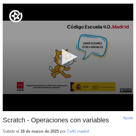
Ajuste
d
Scratch - Operaciones con variables
p
Subido el
18 de marzo de 2025
por
Ce40 madrid