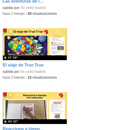
Las aventuras de la palabras. Aprende con Scratch
subido por
Tic ce40 madrid
-
hace 2 meses
-
20
visualizaciones
07′ 59″
El viaje de True True
subido por
Tic ce40 madrid
-
hace 2 meses
-
12
visualizaciones
04′ 33″
Reacciona a tiempo: programación y reflejos con Micro:bit