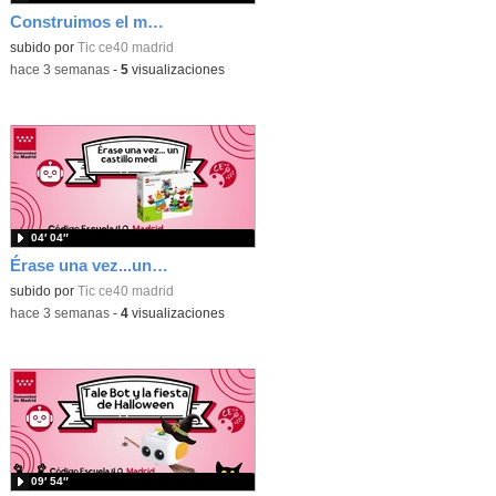
Construimos el mundo con Lego
subido por
Tic ce40 madrid
-
hace 3 semanas
-
5
visualizaciones
04′ 04″
Érase una vez...un castillo medieval
subido por
Tic ce40 madrid
-
hace 3 semanas
-
4
visualizaciones
09′ 54″