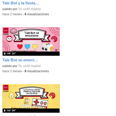
Tale Bot y la fiesta de Halloween
subido por
Tic ce40 madrid
-
hace 2 meses
-
6
visualizaciones
08′ 16″
Tale Bot se emociona
subido por
Tic ce40 madrid
-
hace 2 meses
-
8
visualizaciones
04′ 38″