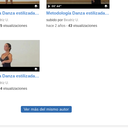
00′ 44″
Metodología Danza estilizada Rocío Espada y Beatriz Uría. Cuarta posición
Metodología Danza estilizada Rocío Espada y Beatriz Uría. Coordinación
ativo.
riz U.
Contenido educativo.
subido por
Beatriz U.
45
visualizaciones
-
hace 2 años
-
43
visualizaciones
Metodología Danza estilizada Rocío Espada y Beatriz Uría. Colocación
ativo.
riz U.
64
visualizaciones
Ver más del mismo autor