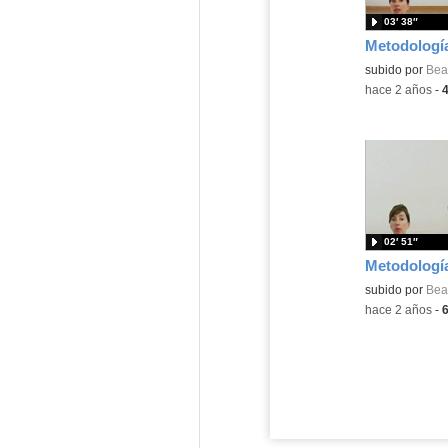
03′ 38″
Contenido educ
subido por
Beat
-
hace 2 años
-
02′ 51″
Contenido educ
subido por
Beat
-
hace 2 años
-