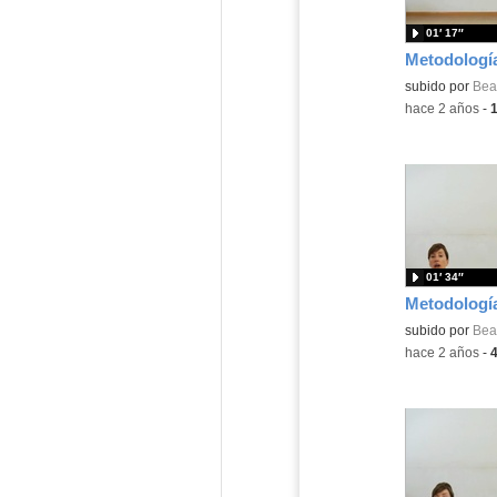
01′ 17″
Contenido educ
subido por
Beat
-
hace 2 años
-
01′ 34″
Contenido educ
subido por
Beat
-
hace 2 años
-