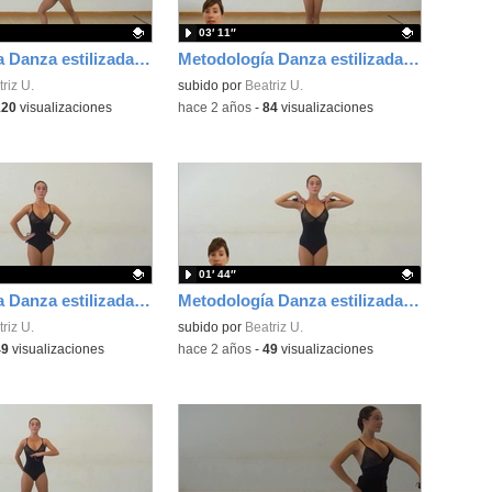
03′ 11″
Metodología Danza estilizada Rocío Espada y Beatriz Uría. Vuelta de pecho
Metodología Danza estilizada Rocío Espada y Beatriz Uría. Séptimas
ativo.
riz U.
Contenido educativo.
subido por
Beatriz U.
120
visualizaciones
-
hace 2 años
-
84
visualizaciones
01′ 44″
Metodología Danza estilizada Rocío Espada y Beatriz Uría. Marcajes sin desplazamiento sin braceos
Metodología Danza estilizada Rocío Espada y Beatriz Uría. Marcajes sin desplazamiento con braceos
ativo.
riz U.
Contenido educativo.
subido por
Beatriz U.
49
visualizaciones
-
hace 2 años
-
49
visualizaciones