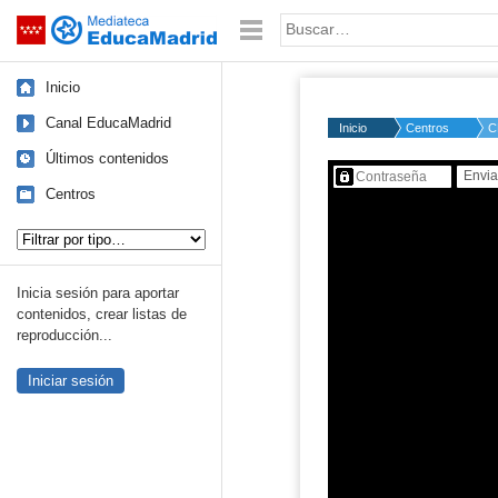
Mediateca de EducaMadrid
Saltar navegación
Palabra o frase:
Inicio
Canal EducaMadrid
Inicio
Centros
C
Últimos contenidos
Contenido protegido…
Centros
Tipo de contenido:
Inicia sesión para aportar
contenidos, crear listas de
reproducción...
Iniciar sesión