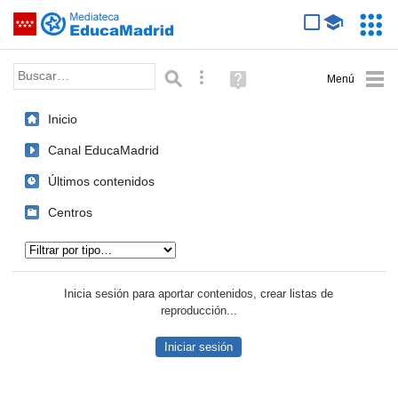
Mediateca de EducaMadrid
Saltar navegación
Servic
Educa
Palabra o frase:
Búsqueda avanzada
Ayuda
(en
ventana
Inicio
nueva)
Canal EducaMadrid
Últimos contenidos
Centros
Tipo de contenido:
Inicia sesión para aportar contenidos, crear listas de
reproducción...
Iniciar sesión