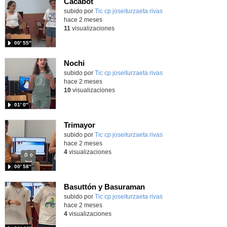
Cacabot
Contenido educativo.
subido por
Tic cp joseiturzaeta rivas
-
hace 2 meses
11
visualizaciones
00′ 55″
Nochi
Contenido educativo.
subido por
Tic cp joseiturzaeta rivas
-
hace 2 meses
10
visualizaciones
01′ 0″
Trimayor
Contenido educativo.
subido por
Tic cp joseiturzaeta rivas
-
hace 2 meses
4
visualizaciones
00′ 58″
Basuttón y Basuraman
Contenido educativo.
subido por
Tic cp joseiturzaeta rivas
-
hace 2 meses
4
visualizaciones