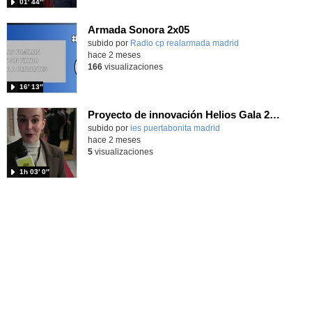
01′ 44″
Armada Sonora 2x05
Contenido educativo.
subido por
Radio cp realarmada madrid
-
hace 2 meses
166
visualizaciones
16′ 13″
Proyecto de innovación Helios Gala 2026
Contenido educativo.
subido por
ies puertabonita madrid
-
hace 2 meses
5
visualizaciones
1h 03′ 0″