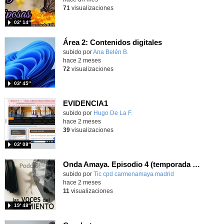
71
visualizaciones
02′ 14″
Área 2: Contenidos digitales
Contenido educativo.
subido por
Ana Belén B.
-
hace 2 meses
72
visualizaciones
03′ 45″
EVIDENCIA1
subido por
Hugo De La F.
-
hace 2 meses
39
visualizaciones
03′ 08″
Onda Amaya. Episodio 4 (temporada 2): "La Capitana"
Contenido educativo.
subido por
Tic cpd carmenamaya madrid
-
hace 2 meses
11
visualizaciones
19′ 48″