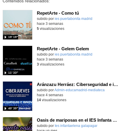
Contenidos relacionados:
RepetArte - Como tú
subido por
ies puertabonita madrid
-
hace 3 semanas
5
visualizaciones
19′ 19″
RepetArte - Gelem Gelem
subido por
ies puertabonita madrid
-
hace 3 semanas
3
visualizaciones
11′ 33″
Aránzazu Herráez: Ciberseguridad e innovación: Protegiendo y transformando la vida digital
subido por
Admin-educamadrid-mediateca
-
hace 4 semanas
14
visualizaciones
40′ 39″
Oasis de mariposas en el IES Infanta Elena
subido por
Ies infantaelena galapagar
-
hace un mes