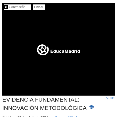
Contenido protegido…
Ajuste
d
EVIDENCIA FUNDAMENTAL:
p
INNOVACIÓN METODOLÓGICA
-
Contenido