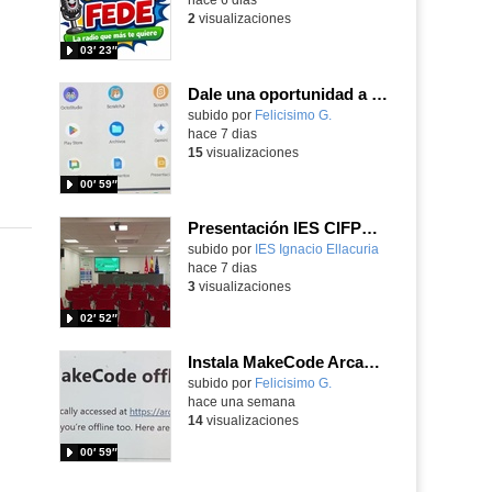
2
visualizaciones
03′ 23″
Dale una oportunidad a los Chromebooks y utiliza un proyector para realizar talleres si no tienes pantallas táctiles
Contenido educativo.
subido por
Felicisimo G.
-
hace 7 dias
15
visualizaciones
00′ 59″
Presentación IES CIFPD Ignacio Ellacuría
Contenido educativo.
subido por
IES Ignacio Ellacuria
-
hace 7 dias
3
visualizaciones
02′ 52″
Instala MakeCode Arcade para trabajar offline en tu tablet, ordenador, Chromebook
Contenido educativo.
subido por
Felicisimo G.
-
hace una semana
14
visualizaciones
00′ 59″