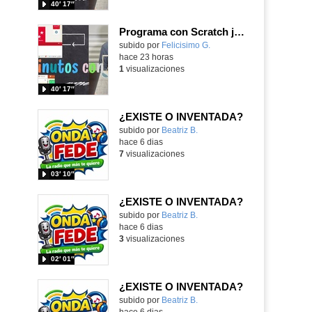
40′ 17″
Programa con Scratch juegos con los partidos del mundial 2026 ganados por España
Contenido educativo.
subido por
Felicisimo G.
-
hace 23 horas
1
visualizaciones
40′ 17″
¿EXISTE O INVENTADA?
Contenido educativo.
subido por
Beatriz B.
-
hace 6 dias
7
visualizaciones
03′ 10″
¿EXISTE O INVENTADA?
Contenido educativo.
subido por
Beatriz B.
-
hace 6 dias
3
visualizaciones
02′ 01″
¿EXISTE O INVENTADA?
Contenido educativo.
subido por
Beatriz B.
-
hace 6 dias