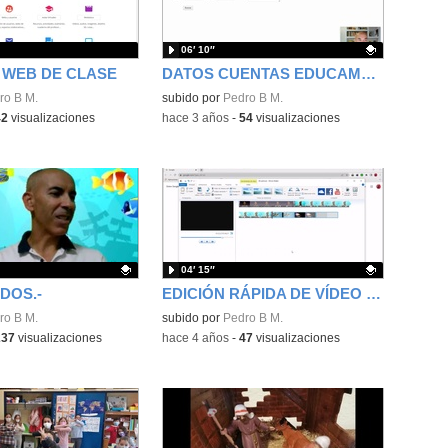
06′ 10″
 WEB DE CLASE
DATOS CUENTAS EDUCAMADRID Y GENERACIÓN CONTRASEÑAS
ro B M.
Contenido educativo.
subido por
Pedro B M.
42
visualizaciones
-
hace 3 años
-
54
visualizaciones
04′ 15″
DOS.-
EDICIÓN RÁPIDA DE VÍDEO EDUCATIVO
ativo.
ro B M.
Contenido educativo.
subido por
Pedro B M.
237
visualizaciones
-
hace 4 años
-
47
visualizaciones