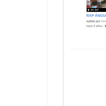
01′ 24″
RAP ÁNGUL
Contenido educ
subido por
Ped
-
hace 5 años
-