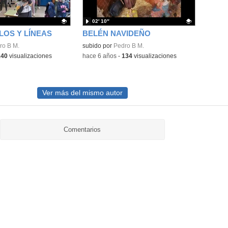
02′ 10″
OS Y LÍNEAS
BELÉN NAVIDEÑO
ativo.
ro B M.
Contenido educativo.
subido por
Pedro B M.
140
visualizaciones
-
hace 6 años
-
134
visualizaciones
Ver más del mismo autor
Comentarios