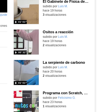
El Gabinete de Física del IES Enrique Tierno Galván de Parla (Curso 25-26)
Contenido educativo.
subido por
Luis M.
-
hace 19 horas
Ajuste
de
3
visualizaciones
pantalla
01′ 01″
iones
Ositos a reacción
Contenido educativo.
subido por
Luis M.
-
hace 19 horas
2
visualizaciones
00′ 32″
La serpiente de carbono
Contenido educativo.
subido por
Luis M.
-
hace 20 horas
2
visualizaciones
01′ 01″
Programa con Scratch, 8 diferentes juegos para vivir la emoción de los partidos de España en el mundial 2026
Contenido educativo.
subido por
Felicisimo G.
-
hace 23 horas
1
visualizaciones