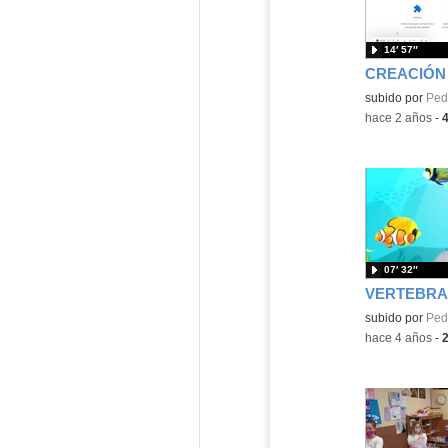
14′ 57″
CREACIÓN
subido por
Ped
-
hace 2 años
-
07′ 32″
VERTEBRA
Contenido educ
subido por
Ped
-
hace 4 años
-