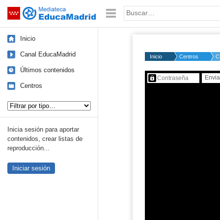
Mediateca de EducaMadrid
Saltar navegación
Palabra o frase:
Inicio
Canal EducaMadrid
Inicio
Centros
C
Últimos contenidos
Contenido protegido…
Centros
Tipo de contenido:
Inicia sesión para aportar
contenidos, crear listas de
reproducción...
Iniciar sesión