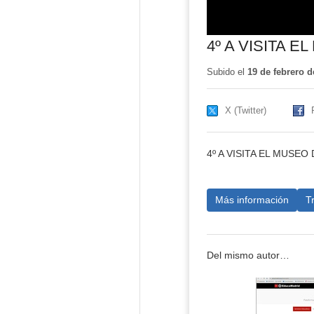
4º A VISITA 
Subido el
19 de febrero d
X (Twitter)
4º A VISITA EL MUSE
Más información
T
Del mismo autor…