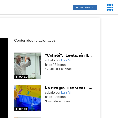
Servic
Iniciar sesión
Educa
Contenidos relacionados:
"Coheté": ¡Levitación flamígera!
Contenido educativo.
subido por
Luis M.
-
hace 18 horas
17
visualizaciones
00′ 21″
La energía ni se crea ni se destruye... ¡se experimenta! El Tierno en la Feria Madrid es Ciencia 2026
Contenido educativo.
subido por
Luis M.
-
hace 19 horas
3
visualizaciones
00′ 30″