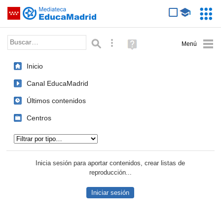
Mediateca de EducaMadrid
Saltar navegación
Servic
Educa
Palabra o frase:
Búsqueda avanzada
Ayuda
(en
ventana
Inicio
nueva)
Canal EducaMadrid
Últimos contenidos
Centros
Tipo de contenido:
Inicia sesión para aportar contenidos, crear listas de
reproducción...
Iniciar sesión