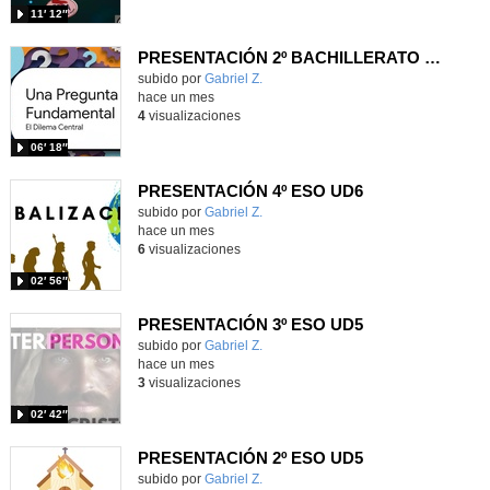
11′ 12″
PRESENTACIÓN 2º BACHILLERATO UD3
Contenido educativo.
subido por
Gabriel Z.
-
hace un mes
4
visualizaciones
06′ 18″
PRESENTACIÓN 4º ESO UD6
Contenido educativo.
subido por
Gabriel Z.
-
hace un mes
6
visualizaciones
02′ 56″
PRESENTACIÓN 3º ESO UD5
Contenido educativo.
subido por
Gabriel Z.
-
hace un mes
3
visualizaciones
02′ 42″
PRESENTACIÓN 2º ESO UD5
Contenido educativo.
subido por
Gabriel Z.
-