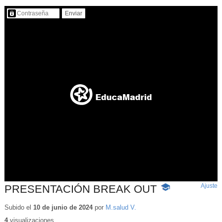
Contenido protegido…
Ajuste
d
PRESENTACIÓN BREAK OUT
-
p
Contenido
educativo
Subido el
10 de junio de 2024
por
M.salud V.
4
visualizaciones