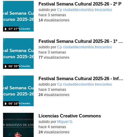
Festival Semana Cultural 2025-26 - 2º P
subido por
Cp ciudaddecolumbia trescantos
-
hace 3 semanas
14
visualizaciones
07′ 27″
Festival Semana Cultural 2025-26 - 1º Primaria
subido por
Cp ciudaddecolumbia trescantos
-
hace 3 semanas
77
visualizaciones
06′ 35″
Festival Semana Cultural 2025-26 - Infantil
subido por
Cp ciudaddecolumbia trescantos
-
hace 3 semanas
24
visualizaciones
06′ 16″
Licencias Creative Commons
Contenido educativo.
subido por
Miguel G.
-
hace 4 semanas
24
visualizaciones