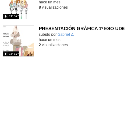
hace un mes
8
visualizaciones
01′ 52″
PRESENTACIÓN GRÁFICA 1º ESO UD6
Contenido educativo.
subido por
Gabriel Z.
-
hace un mes
2
visualizaciones
03′ 17″