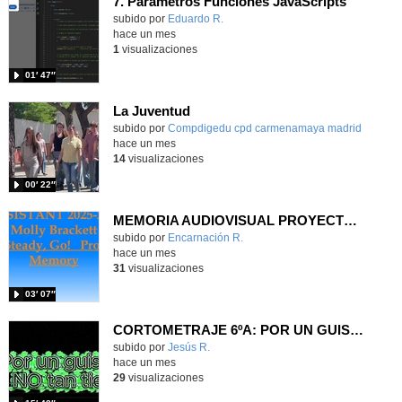
7. Parámetros Funciones JavaScripts
Contenido educativo.
subido por
Eduardo R.
-
hace un mes
1
visualizaciones
01′ 47″
La Juventud
subido por
Compdigedu cpd carmenamaya madrid
-
hace un mes
14
visualizaciones
00′ 22″
MEMORIA AUDIOVISUAL PROYECTO READY, STEADY, GO CEIP LA LATINA
Contenido educativo.
subido por
Encarnación R.
-
hace un mes
31
visualizaciones
03′ 07″
CORTOMETRAJE 6ºA: POR UN GUISANTE NO TAN TIERNO
Contenido educativo.
subido por
Jesús R.
-
hace un mes
29
visualizaciones