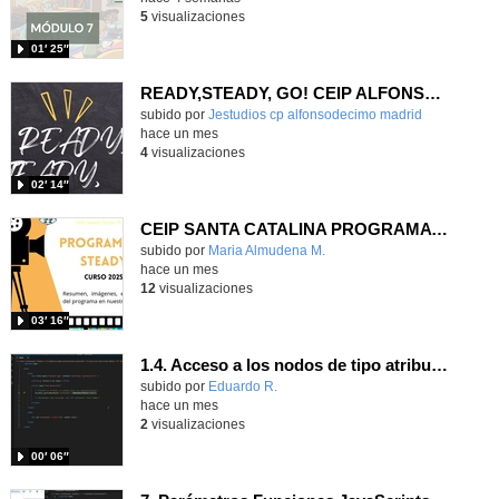
5
visualizaciones
01′ 25″
READY,STEADY, GO! CEIP ALFONSO X EL SABIO
Contenido educativo.
subido por
Jestudios cp alfonsodecimo madrid
-
hace un mes
4
visualizaciones
02′ 14″
CEIP SANTA CATALINA PROGRAMA READY, STEADY, GO! 2025-26
Contenido educativo.
subido por
Maria Almudena M.
-
hace un mes
12
visualizaciones
03′ 16″
1.4. Acceso a los nodos de tipo atributo. Parte 7.
Contenido educativo.
subido por
Eduardo R.
-
hace un mes
2
visualizaciones
00′ 06″