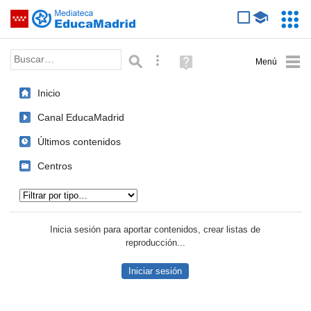
Mediateca de EducaMadrid
Saltar navegación
Servic
Educa
Palabra o frase:
Búsqueda avanzada
Ayuda
(en
ventana
Inicio
nueva)
Canal EducaMadrid
Últimos contenidos
Centros
Tipo de contenido:
Inicia sesión para aportar contenidos, crear listas de
reproducción...
Iniciar sesión