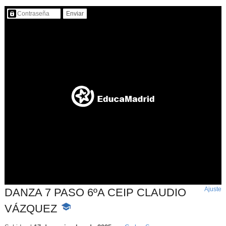
Contenido protegido…
Ajuste
d
DANZA 7 PASO 6ºA CEIP CLAUDIO
p
VÁZQUEZ
-
Contenido