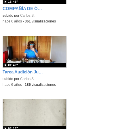
11′ 41″
COMPAÑÍA DE ÓPERA "THE FANTASY´S FLOWERS"
subido por
Carlos S.
-
hace 6 años
-
361
visualizaciones
01′ 42″
Tarea Audición Junio (Improvisando)
subido por
Carlos S.
-
hace 6 años
-
186
visualizaciones
06′ 16″