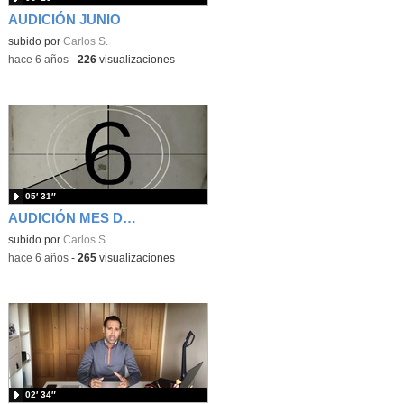
AUDICIÓN JUNIO
subido por
Carlos S.
-
hace 6 años
-
226
visualizaciones
05′ 31″
AUDICIÓN MES DE MAYO
subido por
Carlos S.
-
hace 6 años
-
265
visualizaciones
02′ 34″