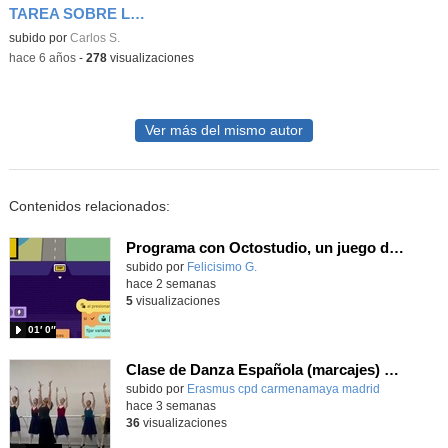
TAREA SOBRE LA AUDICIÓN DE MAYO
subido por
Carlos S.
-
hace 6 años
-
278
visualizaciones
Ver más del mismo autor
Contenidos relacionados:
Programa con Octostudio, un juego de Educación Víal cruzando un paso de cebra.
Contenido educativo.
subido por
Felicisimo G.
-
hace 2 semanas
5
visualizaciones
01′ 0″
Clase de Danza Española (marcajes) en intercambio Erasmus+
Contenido educativo.
subido por
Erasmus cpd carmenamaya madrid
-
hace 3 semanas
36
visualizaciones