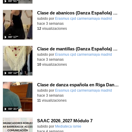
00′ 51″
Clase de abanicos (Danza Española) en intercambio Erasmus+
Contenido educativo.
subido por
Erasmus cpd carmenamaya madrid
-
hace 3 semanas
12
visualizaciones
00′ 17″
Clase de mantillas (Danza Española) en intercambio Erasmus+
Contenido educativo.
subido por
Erasmus cpd carmenamaya madrid
-
hace 3 semanas
10
visualizaciones
00′ 12″
Clase de danza española en Riga Dance School Erasmus+
Contenido educativo.
subido por
Erasmus cpd carmenamaya madrid
-
hace 3 semanas
11
visualizaciones
00′ 31″
SAAC 2026_2027 Módulo 7
subido por
Mediateca ismie
-
hace 4 semanas