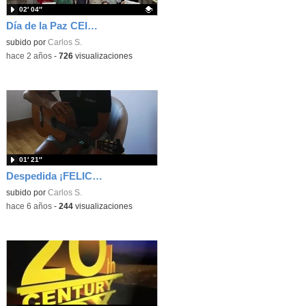
02′ 04″
Día de la Paz CEIP CLAUDIO VÁZQUEZ
Contenido educativo.
subido por
Carlos S.
-
hace 2 años
-
726
visualizaciones
01′ 21″
Despedida ¡FELICES VACACIONES!
subido por
Carlos S.
-
hace 6 años
-
244
visualizaciones