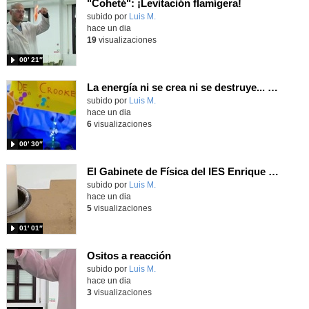
"Coheté": ¡Levitación flamígera!
Contenido educativo.
subido por
Luis M.
-
hace un dia
19
visualizaciones
00′ 21″
La energía ni se crea ni se destruye... ¡se experimenta! El Tierno en la Feria Madrid es Ciencia 2026
Contenido educativo.
subido por
Luis M.
-
hace un dia
6
visualizaciones
00′ 30″
El Gabinete de Física del IES Enrique Tierno Galván de Parla (Curso 25-26)
Contenido educativo.
subido por
Luis M.
-
hace un dia
5
visualizaciones
01′ 01″
Ositos a reacción
Contenido educativo.
subido por
Luis M.
-
hace un dia
3
visualizaciones