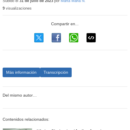
educativo
Subido el
31 de julio de 2023
por
Marta Maria N.
9
visualizaciones
Más información
Transcripción
Del mismo autor…
Contenidos relacionados: