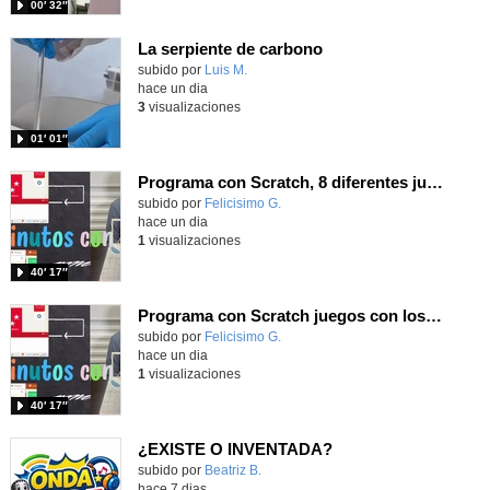
00′ 32″
La serpiente de carbono
Contenido educativo.
subido por
Luis M.
-
hace un dia
3
visualizaciones
01′ 01″
Programa con Scratch, 8 diferentes juegos para vivir la emoción de los partidos de España en el mundial 2026
Contenido educativo.
subido por
Felicisimo G.
-
hace un dia
1
visualizaciones
40′ 17″
Programa con Scratch juegos con los partidos del mundial 2026 ganados por España
Contenido educativo.
subido por
Felicisimo G.
-
hace un dia
1
visualizaciones
40′ 17″
¿EXISTE O INVENTADA?
Contenido educativo.
subido por
Beatriz B.
-
hace 7 dias