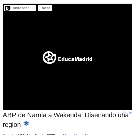
Contenido protegido…
Ajuste
d
ABP de Narnia a Wakanda. Diseñando una
p
region
-
Contenido