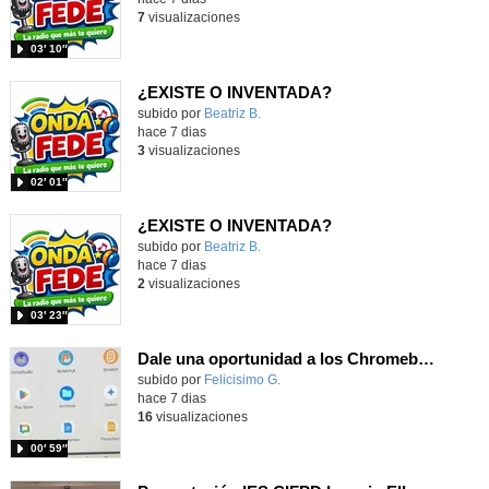
7
visualizaciones
03′ 10″
¿EXISTE O INVENTADA?
Contenido educativo.
subido por
Beatriz B.
-
hace 7 dias
3
visualizaciones
02′ 01″
¿EXISTE O INVENTADA?
Contenido educativo.
subido por
Beatriz B.
-
hace 7 dias
2
visualizaciones
03′ 23″
Dale una oportunidad a los Chromebooks y utiliza un proyector para realizar talleres si no tienes pantallas táctiles
Contenido educativo.
subido por
Felicisimo G.
-
hace 7 dias
16
visualizaciones
00′ 59″