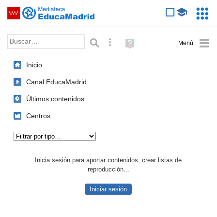
Mediateca de EducaMadrid
Saltar navegación
Servic
Educa
Palabra o frase:
Búsqueda avanzada
Ayuda
(en
ventana
Inicio
nueva)
Canal EducaMadrid
Últimos contenidos
Centros
Tipo de contenido:
Inicia sesión para aportar contenidos, crear listas de
reproducción...
Iniciar sesión