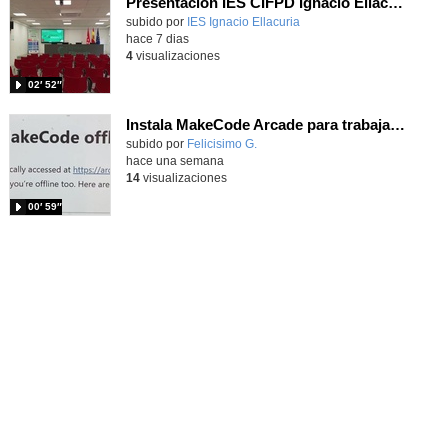
Presentación IES CIFPD Ignacio Ellacuría
Contenido educativo.
subido por
IES Ignacio Ellacuria
-
hace 7 dias
4
visualizaciones
02′ 52″
Instala MakeCode Arcade para trabajar offline en tu tablet, ordenador, Chromebook
Contenido educativo.
subido por
Felicisimo G.
-
hace una semana
14
visualizaciones
00′ 59″