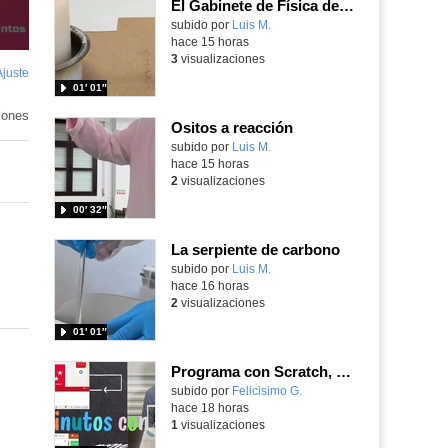
El Gabinete de Física del IES Enrique Tierno Galván de Parla (Curso 25-26)
Contenido educativo.
subido por
Luis M.
-
hace 15 horas
3
visualizaciones
Ajuste
de
01′ 01″
pantalla
iones
Ositos a reacción
Contenido educativo.
subido por
Luis M.
-
hace 15 horas
2
visualizaciones
00′ 32″
La serpiente de carbono
Contenido educativo.
subido por
Luis M.
-
hace 16 horas
2
visualizaciones
01′ 01″
Programa con Scratch, 8 diferentes juegos para vivir la emoción de los partidos de España en el mundial 2026
Contenido educativo.
subido por
Felicisimo G.
-
hace 18 horas
1
visualizaciones