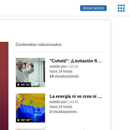
Servic
Iniciar sesión
Educa
Contenidos relacionados:
"Coheté": ¡Levitación flamígera!
Contenido educativo.
subido por
Luis M.
-
hace 14 horas
14
visualizaciones
00′ 21″
La energía ni se crea ni se destruye... ¡se experimenta! El Tierno en la Feria Madrid es Ciencia 2026
Contenido educativo.
subido por
Luis M.
-
hace 14 horas
3
visualizaciones
00′ 30″