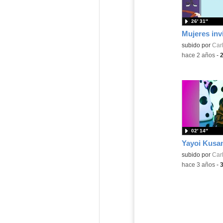
26′ 31″
Mujeres inv
subido por
Carl
-
hace 2 años
-
02′ 14″
Yayoi Kusa
subido por
Carl
-
hace 3 años
-