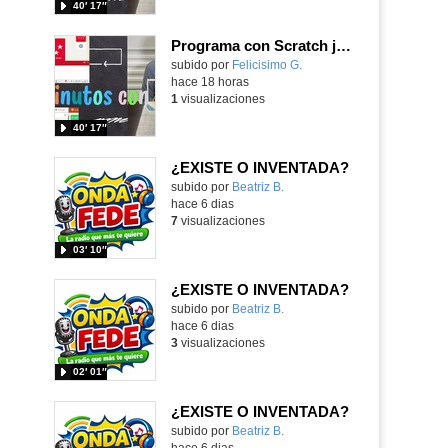
40′ 17″
Programa con Scratch juegos con los partidos del mundial 2026 ganados por España
Contenido educativo.
subido por
Felicisimo G.
-
hace 18 horas
1
visualizaciones
40′ 17″
¿EXISTE O INVENTADA?
Contenido educativo.
subido por
Beatriz B.
-
hace 6 dias
7
visualizaciones
03′ 10″
¿EXISTE O INVENTADA?
Contenido educativo.
subido por
Beatriz B.
-
hace 6 dias
3
visualizaciones
02′ 01″
¿EXISTE O INVENTADA?
Contenido educativo.
subido por
Beatriz B.
-
hace 6 dias