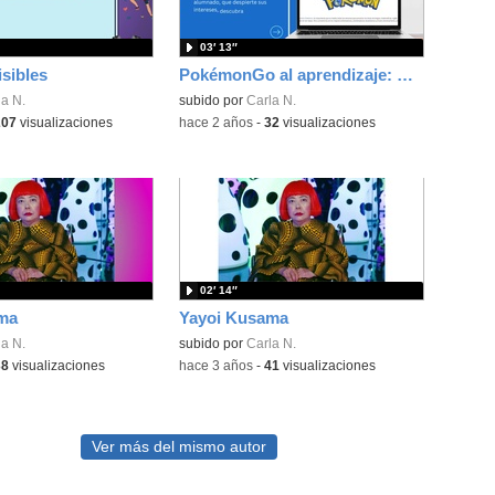
03′ 13″
isibles
PokémonGo al aprendizaje: una aventura educativa en el aula.
a N.
subido por
Carla N.
207
visualizaciones
-
hace 2 años
-
32
visualizaciones
02′ 14″
ma
Yayoi Kusama
a N.
subido por
Carla N.
38
visualizaciones
-
hace 3 años
-
41
visualizaciones
Ver más del mismo autor