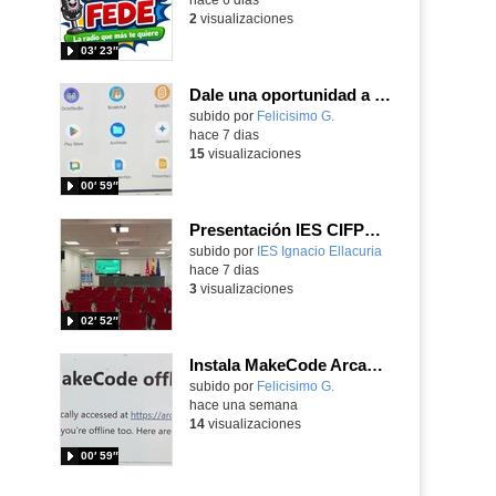
2
visualizaciones
03′ 23″
Dale una oportunidad a los Chromebooks y utiliza un proyector para realizar talleres si no tienes pantallas táctiles
Contenido educativo.
subido por
Felicisimo G.
-
hace 7 dias
15
visualizaciones
00′ 59″
Presentación IES CIFPD Ignacio Ellacuría
Contenido educativo.
subido por
IES Ignacio Ellacuria
-
hace 7 dias
3
visualizaciones
02′ 52″
Instala MakeCode Arcade para trabajar offline en tu tablet, ordenador, Chromebook
Contenido educativo.
subido por
Felicisimo G.
-
hace una semana
14
visualizaciones
00′ 59″