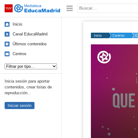
Mediateca de EducaMadrid
Saltar navegación
Palabra o frase:
Inicio
Canal EducaMadrid
Inicio
Centros
C
Últimos contenidos
Volume
50%
Centros
Tipo de contenido:
Inicia sesión para aportar
contenidos, crear listas de
reproducción...
Iniciar sesión