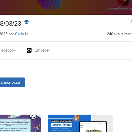
 8/03/23
-
Contenido
educativo
2023
por
Carla N.
246
visualizac
Facebook
Embeber
ranscripción