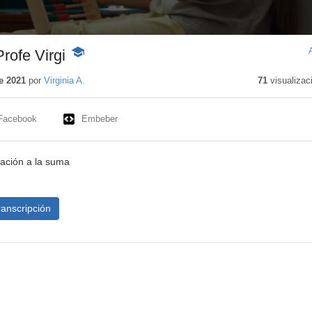
ofe Virgi
-
Contenido
educativo
e 2021
por
Virginia A.
71
visualizac
Facebook
Embeber
iación a la suma
ranscripción