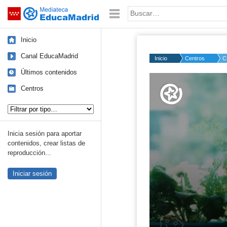
Mediateca de EducaMadrid
Saltar navegación
Palabra o frase:
Inicio
Canal EducaMadrid
Inicio
Centros
C
Últimos contenidos
Volume
50%
Centros
Tipo de contenido:
Inicia sesión para aportar
contenidos, crear listas de
reproducción...
Iniciar sesión