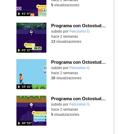
5
visualizaciones
01′ 0″
Programa con Octostudio de un modo sencillo, offline y gratuito
Contenido educativo.
subido por
Felicisimo G.
-
hace 2 semanas
13
visualizaciones
01′ 37″
Programa con Octostudio, un juego de 4 personajes ganando la copa del mundo saltando y esquivando rivales.
Contenido educativo.
subido por
Felicisimo G.
-
hace 2 semanas
10
visualizaciones
10′ 41″
Programa con Octostudio, un juego moviendo la tablet para ganar con España, el mundial 2026
Contenido educativo.
subido por
Felicisimo G.
-
hace 2 semanas
5
visualizaciones
00′ 53″