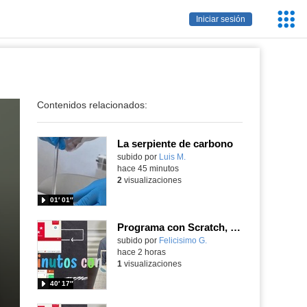
Servic
Iniciar sesión
Educa
Contenidos relacionados:
La serpiente de carbono
Contenido educativo.
subido por
Luis M.
-
hace 45 minutos
2
visualizaciones
01′ 01″
Programa con Scratch, 8 diferentes juegos para vivir la emoción de los partidos de España en el mundial 2026
Contenido educativo.
subido por
Felicisimo G.
-
hace 2 horas
1
visualizaciones
40′ 17″