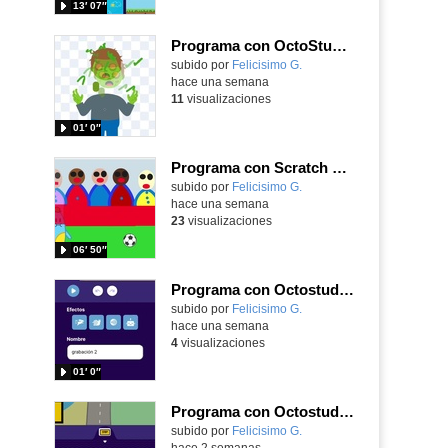
13′ 07″
Programa con OctoStudio, un juego homenajeando al House of the dead con Zombies
Contenido educativo.
subido por
Felicisimo G.
-
hace una semana
11
visualizaciones
01′ 0″
Programa con Scratch Jr una barrera que se desplaza para dar sensación de movimiento
Contenido educativo.
subido por
Felicisimo G.
-
hace una semana
23
visualizaciones
06′ 50″
Programa con Octostudio, una animación utilizando la cámara para una foto y audio y texto para comunicar.
Contenido educativo.
subido por
Felicisimo G.
-
hace una semana
4
visualizaciones
01′ 0″
Programa con Octostudio, un juego de Educación Víal cruzando un paso de cebra.
Contenido educativo.
subido por
Felicisimo G.
-
hace 2 semanas