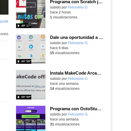
Programa con Scratch juegos con los partidos del mundial 2026 ganados por España
Contenido educativo.
subido por
Felicisimo G.
-
hace 2 horas
1
visualizaciones
Ajuste
de
40′ 17″
pantalla
iones
Dale una oportunidad a los Chromebooks y utiliza un proyector para realizar talleres si no tienes pantallas táctiles
Contenido educativo.
subido por
Felicisimo G.
-
hace 6 dias
15
visualizaciones
00′ 59″
Instala MakeCode Arcade para trabajar offline en tu tablet, ordenador, Chromebook
Contenido educativo.
subido por
Felicisimo G.
-
hace una semana
14
visualizaciones
00′ 59″
Programa con OctoStudio, un juego de disparos contra Zombies con un cargador basado en el House of the dead
Contenido educativo.
subido por
Felicisimo G.
-
hace una semana
31
visualizaciones